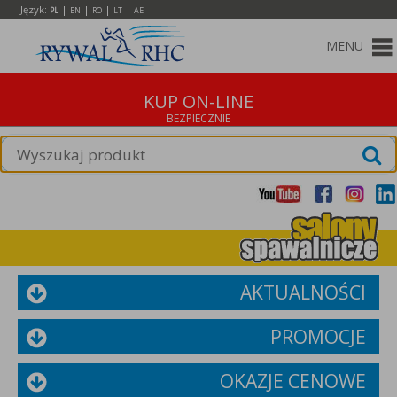
Język:
|
|
|
|
PL
EN
RO
LT
AE
MENU
KUP ON-LINE
AKTUALNOŚCI
PROMOCJE
OKAZJE CENOWE