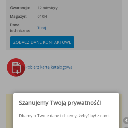
Gwarancja:
12 miesięcy
Magazyn:
010H
Dane
Tutaj
techniczne:
ZOBACZ DANE KONTAKTOWE
Pobierz kartę katalogową
Szanujemy Twoją prywatność!
Podziel się z innymi!
Dbamy o Twoje dane i chcemy, żebyś był z nami.