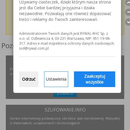
Używamy ciasteczek, dzięki którym nasza strona
jest dla Ciebie bardziej przyjazna i działa
niezawodnie. Pozwalają one również dopasować
treści i reklamy do Twoich zainteresowań.
Administratorem Twoich danych jest RYWAL-RHC Sp. z
o.o. ul. Odlewnicza 4, 03-231 Warszawa, NIP: 951-19-98-
Pozostałe serwisy firmy
317. Adres e-mail inspektora ochrony danych osobowych:
iod@rywal.com.pl
ODPYLAMY.PL
Projektowanie i dobór, montaż, serwis instalacji i urządzeń
odpylających dla różnych gałęzi przemysłu.
Zaakceptuj
Odrzuć
Ustawienia
wszystkie
ZOBACZ
SZLIFOWANIE.INFO
Serwis internetowy poświęcony obróbce stali nierdzewnej. Wszystko
o materiałach, urządzeniach i technologiach.