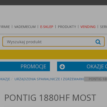
FIRMIE
|
VADEMECUM
|
E-SKLEP
|
PRODUKTY
|
VENDING
|
SER
PROMOCJE
OKAZJE
OKAZJE
URZĄDZENIA SPAWALNICZE I ZGRZEWARKI
PONTIG 18
PONTIG 1880HF MOST