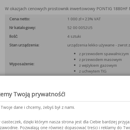
W okazjach cenowych prostownik inwertowowy PONTIG 1880HF
Cena netto:
1 000 zł + 23% VAT
Nr katalogowy:
52 00 0052U5
Ilość:
4 sztuki
Stan urządzenia:
urządzenia lekko używane - zwrot 
z przewodem spawalniczym 
z przewodem masowym
Wyposażenie:
z wężykiem gazowym
z uchwytem TIG
Gwarancja:
6 miesięcy
Magazyn:
010H
jemy Twoją prywatność!
ZOBACZ DANE KONTAKTOWE
Twoje dane i chcemy, żebyś był z nami.
iasteczek, dzięki którym nasza strona jest dla Ciebie bardziej przyja
ezawodnie. Pozwalają one również dopasować treści i reklamy do Tw
Pobierz kartę katalogową