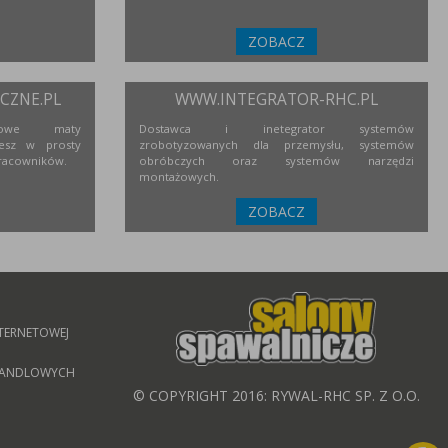
ZOBACZ
ZNE.PL
WWW.INTEGRATOR-RHC.PL
niowe maty
Dostawca i inetegrator systemów
esz w prosty
zrobotyzowanych dla przemysłu, systemów
racowników.
obróbczych oraz systemów narzędzi
montażowych.
ZOBACZ
TERNETOWEJ
 HANDLOWYCH
© COPYRIGHT 2016: RYWAL-RHC SP. Z O.O.