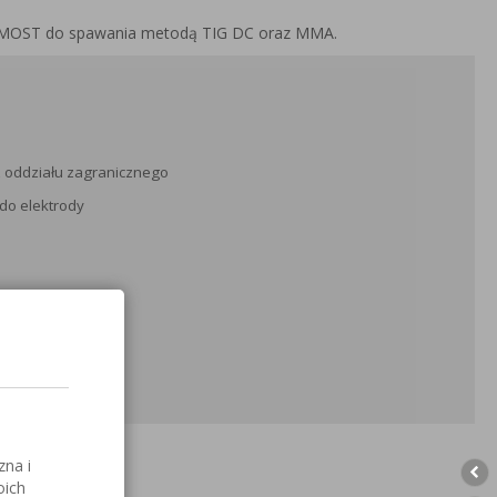
 MOST do spawania metodą TIG DC oraz MMA.
z oddziału zagranicznego
do elektrody
zna i
oich