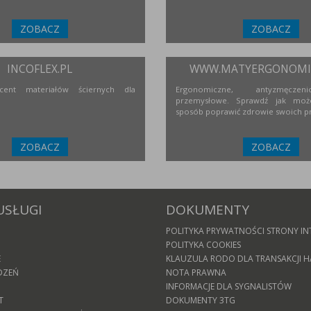
ZOBACZ
ZOBACZ
INCOFLEX.PL
WWW.MATYERGONOMIC
ucent materiałów ściernych dla
Ergonomiczne, antyzmęcze
przemysłowe. Sprawdź jak moż
sposób poprawić zdrowie swoich p
ZOBACZ
ZOBACZ
USŁUGI
DOKUMENTY
POLITYKA PRYWATNOŚCI STRONY IN
POLITYKA COOKIES
E
KLAUZULA RODO DLA TRANSAKCJI
DZEŃ
NOTA PRAWNA
INFORMACJE DLA SYGNALISTÓW
T
DOKUMENTY 3TG