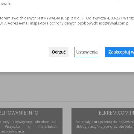
sowań.
torem Twoich danych jest RYWAL-RHC Sp. z o.o. ul. Odlewnicza 4, 03-231 Warsz
317. Adres e-mail inspektora ochrony danych osobowych: iod@rywal.com.pl
Podziel si
Odrzuć
Ustawienia
Zaakceptuj w
ZLIFOWANIE.INFO
ELKREM.COM.P
netowy poświęcony obróbce stali
Materiały i urządzenia do napawania
j. Wszystko o materiałach,
Układy plastyfikujące oraz obróbka
 technologiach.