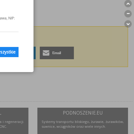
awa, NIP:
ę z innymi!
szystkie
L
PODNOSZENIE.EU
 i regeneracji.
Systemy transportu bliskiego, żurawie, żurawików,
 CNC.
suwnice, wciągników oraz wiele innych.