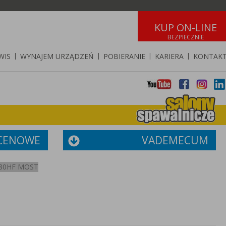
KUP ON-LINE
WIS
|
WYNAJEM URZĄDZEŃ
|
POBIERANIE
|
KARIERA
|
KONTAK
 CENOWE
VADEMECUM
80HF MOST