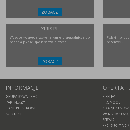
ZOBACZ
XIRIS.PL
Wysoce wyspecjalizowane kamery spawalnicze do
Polski prod
badania jakości spoin spawalniczych
przemysłu
ZOBACZ
INFORMACJE
OFERTA I 
GRUPA RYWAL-RHC
E-SKLEP
PARTNERZY
PROMOCJE
DANE REJESTROWE
OKAZJE CENOW
KONTAKT
WYNAJEM URZĄ
SERWIS
PRODUKTY MOS