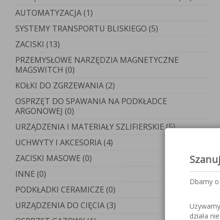
AUTOMATYZACJA (1)
SYSTEMY TRANSPORTU BLISKIEGO (5)
ZACISKI (13)
PRZEMYSŁOWE NARZĘDZIA MAGNETYCZNE
MAGSWITCH (0)
KOŁKI DO ZGRZEWANIA (2)
OSPRZĘT DO SPAWANIA NA PODKŁADCE
ARGONOWEJ (0)
URZĄDZENIA I MATERIAŁY SZLIFIERSKIE (5)
UCHWYTY I AKCESORIA (4)
ZACISKI MASOWE (0)
Szanu
INNE (0)
Dbamy o 
PODKŁADKI CERAMICZE (0)
URZĄDZENIA DO CIĘCIA (3)
Używamy c
działa ni