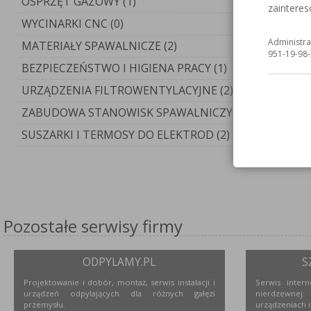
OSPRZĘT GAZOWY (1)
zaintere
WYCINARKI CNC (0)
Administra
MATERIAŁY SPAWALNICZE (2)
951-19-98-
BEZPIECZEŃSTWO I HIGIENA PRACY (1)
URZĄDZENIA FILTROWENTYLACYJNE (2)
ZABUDOWA STANOWISK SPAWALNICZYCH (3)
SUSZARKI I TERMOSY DO ELEKTROD (2)
Pozostałe serwisy firmy
ODPYLAMY.PL
S
Projektowanie i dobór, montaż, serwis instalacji i
Serwis inter
urządzeń odpylających dla różnych gałęzi
nierdzewne
przemysłu.
urządzeniach i