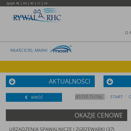
Język:
|
|
|
|
PL
EN
RO
LT
AE
O 
WŁAŚCICIEL MARKI
AKTUALNOŚCI
JESTEŚ TUTAJ:
START
WRÓĆ
OKAZJE CENOWE
URZĄDZENIA SPAWALNICZE I ZGRZEWARKI (37)