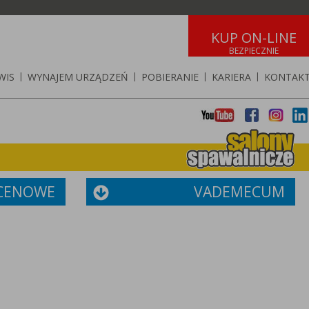
KUP ON-LINE
WIS
|
WYNAJEM URZĄDZEŃ
|
POBIERANIE
|
KARIERA
|
KONTAK
 CENOWE
VADEMECUM