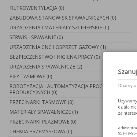
FILTROWENTYLACJA (0)
ZABUDOWA STANOWISK SPAWALNICZYCH (0)
URZĄDZENIA I MATERIAŁY SZLIFIERSKIE (0)
SERWIS - SPAWANIE (0)
URZĄDZENIA CNC I OSPRZĘT GAZOWY (1)
BEZPIECZEŃSTWO I HIGIENA PRACY (0)
URZĄDZENIA SPAWALNICZE (2)
Szanu
PIŁY TAŚMOWE (0)
Dbamy o 
ROBOTYZACJA I AUTOMATYZACJA PROCESÓW
PRODUKCYJNYCH (0)
Używamy c
PRZECINARKI TAŚMOWE (0)
działa ni
MATERIAŁY SPAWALNICZE (1)
zaintere
PRZECINARKI PLAZMOWE (0)
Administra
CHEMIA PRZEMYSŁOWA (0)
951-19-98-