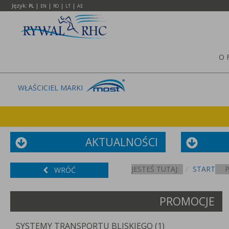
Język:
|
|
|
|
PL
EN
RO
LT
AE
O 
WŁAŚCICIEL MARKI
AKTUALNOŚCI
JESTEŚ TUTAJ:
START
WRÓĆ
PROMOCJE
SYSTEMY TRANSPORTU BLISKIEGO (1)