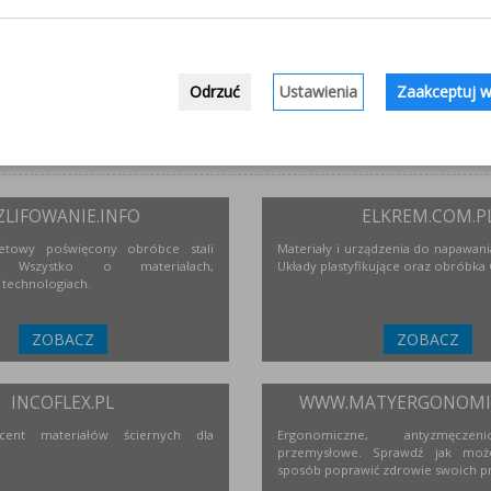
Odrzuć
Ustawienia
Zaakceptuj w
ZLIFOWANIE.INFO
ELKREM.COM.P
netowy poświęcony obróbce stali
Materiały i urządzenia do napawania
j. Wszystko o materiałach,
Układy plastyfikujące oraz obróbka
 technologiach.
ZOBACZ
ZOBACZ
INCOFLEX.PL
WWW.MATYERGONOMIC
ucent materiałów ściernych dla
Ergonomiczne, antyzmęcze
przemysłowe. Sprawdź jak moż
sposób poprawić zdrowie swoich p