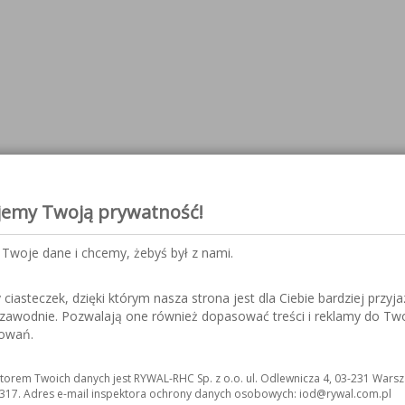
jemy Twoją prywatność!
Twoje dane i chcemy, żebyś był z nami.
iasteczek, dzięki którym nasza strona jest dla Ciebie bardziej przyja
ezawodnie. Pozwalają one również dopasować treści i reklamy do Tw
sowań.
torem Twoich danych jest RYWAL-RHC Sp. z o.o. ul. Odlewnicza 4, 03-231 Warsz
317. Adres e-mail inspektora ochrony danych osobowych: iod@rywal.com.pl