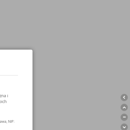
zna i
oich
awa, NIP: