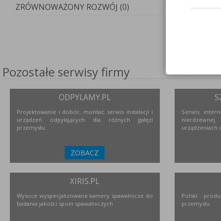
ZRÓWNOWAŻONY ROZWÓJ (0)
Pozostałe serwisy firmy
ODPYLAMY.PL
S
Projektowanie i dobór, montaż, serwis instalacji i
Serwis inter
urządzeń odpylających dla różnych gałęzi
nierdzewne
przemysłu.
urządzeniach i
ZOBACZ
XIRIS.PL
Wysoce wyspecjalizowane kamery spawalnicze do
Polski prod
badania jakości spoin spawalniczych
przemysłu