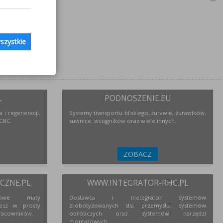
szystkie
L
PODNOSZENIE.EU
 i regeneracji.
Systemy transportu bliskiego, żurawie, żurawików,
 CNC.
suwnice, wciągników oraz wiele innych.
ZOBACZ
ZNE.PL
WWW.INTEGRATOR-RHC.PL
niowe maty
Dostawca i inetegrator systemów
esz w prosty
zrobotyzowanych dla przemysłu, systemów
racowników.
obróbczych oraz systemów narzędzi
montażowych.