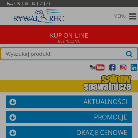
Język:
|
|
|
|
PL
EN
RO
LT
AE
MENU
KUP ON-LINE
AKTUALNOŚCI
PROMOCJE
OKAZJE CENOWE