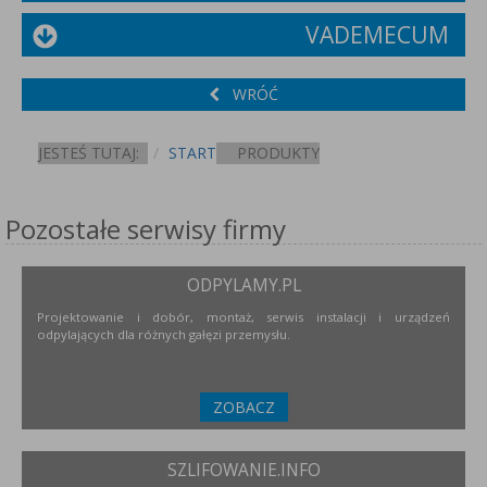
VADEMECUM
WRÓĆ
JESTEŚ TUTAJ:
START
PRODUKTY
Pozostałe serwisy firmy
ODPYLAMY.PL
Projektowanie i dobór, montaż, serwis instalacji i urządzeń
odpylających dla różnych gałęzi przemysłu.
ZOBACZ
SZLIFOWANIE.INFO