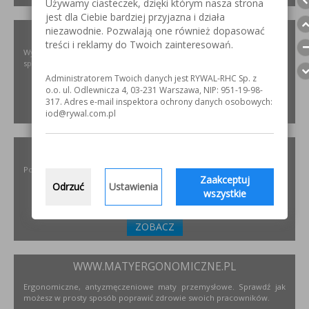
Używamy ciasteczek, dzięki którym nasza strona
jest dla Ciebie bardziej przyjazna i działa
niezawodnie. Pozwalają one również dopasować
XIRIS.PL
treści i reklamy do Twoich zainteresowań.
Wysoce wyspecjalizowane kamery spawalnicze do badania jakości
spoin spawalniczych
Administratorem Twoich danych jest RYWAL-RHC Sp. z
o.o. ul. Odlewnicza 4, 03-231 Warszawa, NIP: 951-19-98-
317. Adres e-mail inspektora ochrony danych osobowych:
ZOBACZ
iod@rywal.com.pl
INCOFLEX.PL
Polski producent materiałów ściernych dla przemysłu
Zaakceptuj
Odrzuć
Ustawienia
wszystkie
ZOBACZ
WWW.MATYERGONOMICZNE.PL
Ergonomiczne, antyzmęczeniowe maty przemysłowe. Sprawdź jak
możesz w prosty sposób poprawić zdrowie swoich pracowników.