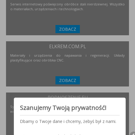
Serwis internetowy poświęcony obróbce stali nierdzewnej. Wszystko
o materiałach, urządzeniach i technologiach.
ZOBACZ
ELKREM.COM.PL
Materiały i urządzenia do napawania i regeneracji. Układy
plastyfikujące oraz obróbka CNC.
ZOBACZ
PODNOSZENIE.EU
Szanujemy Twoją prywatność!
Systemy transportu bliskiego, żurawie, żurawików, suwnice,
wciągników oraz wiele innych.
Dbamy o Twoje dane i chcemy, żebyś był z nami.
ZOBACZ