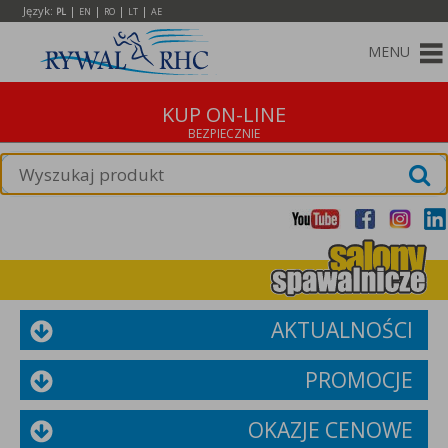
Język:
|
|
|
|
PL
EN
RO
LT
AE
MENU
KUP ON-LINE
AKTUALNOŚCI
PROMOCJE
OKAZJE CENOWE