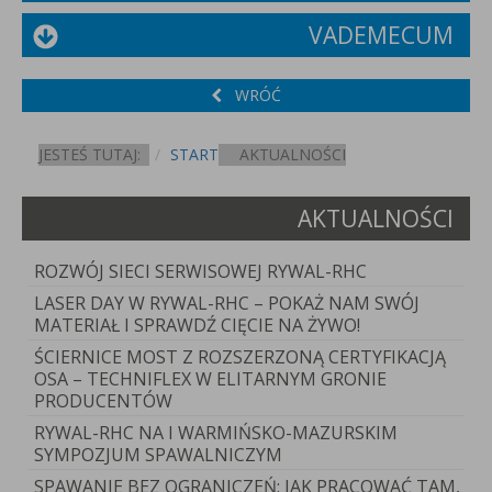
VADEMECUM
WRÓĆ
JESTEŚ TUTAJ:
START
AKTUALNOŚCI
AKTUALNOŚCI
ROZWÓJ SIECI SERWISOWEJ RYWAL-RHC
LASER DAY W RYWAL-RHC – POKAŻ NAM SWÓJ
MATERIAŁ I SPRAWDŹ CIĘCIE NA ŻYWO!
ŚCIERNICE MOST Z ROZSZERZONĄ CERTYFIKACJĄ
OSA – TECHNIFLEX W ELITARNYM GRONIE
PRODUCENTÓW
RYWAL-RHC NA I WARMIŃSKO-MAZURSKIM
SYMPOZJUM SPAWALNICZYM
SPAWANIE BEZ OGRANICZEŃ: JAK PRACOWAĆ TAM,