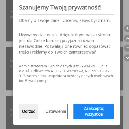
ODPYLAMY.PL
Szanujemy Twoją prywatność!
Projektowanie i dobór, montaż, serwis instalacji i urządzeń
odpylających dla różnych gałęzi przemysłu.
Dbamy o Twoje dane i chcemy, żebyś był z nami.
Używamy ciasteczek, dzięki którym nasza strona
ZOBACZ
jest dla Ciebie bardziej przyjazna i działa
niezawodnie. Pozwalają one również dopasować
treści i reklamy do Twoich zainteresowań.
SZLIFOWANIE.INFO
Serwis internetowy poświęcony obróbce stali nierdzewnej. Wszystko
o materiałach, urządzeniach i technologiach.
Administratorem Twoich danych jest RYWAL-RHC Sp. z
o.o. ul. Odlewnicza 4, 03-231 Warszawa, NIP: 951-19-98-
317. Adres e-mail inspektora ochrony danych osobowych:
iod@rywal.com.pl
ZOBACZ
ELKREM.COM.PL
Zaakceptuj
Materiały i urządzenia do napawania i regeneracji. Układy
Odrzuć
Ustawienia
wszystkie
plastyfikujące oraz obróbka CNC.