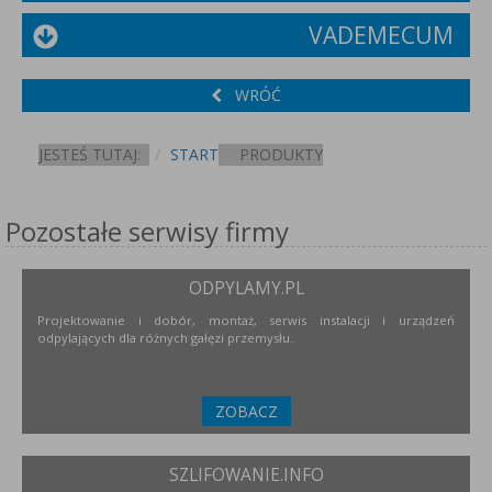
VADEMECUM
WRÓĆ
JESTEŚ TUTAJ:
START
PRODUKTY
Pozostałe serwisy firmy
ODPYLAMY.PL
Projektowanie i dobór, montaż, serwis instalacji i urządzeń
odpylających dla różnych gałęzi przemysłu.
ZOBACZ
SZLIFOWANIE.INFO