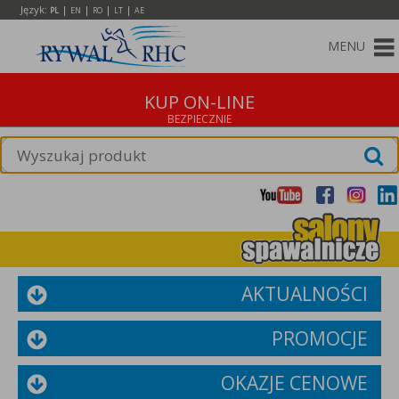
Język:
|
|
|
|
PL
EN
RO
LT
AE
MENU
KUP ON-LINE
AKTUALNOŚCI
PROMOCJE
OKAZJE CENOWE