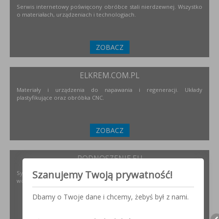
Serwis internetowy poświęcony obróbce stali nierdzewnej. Wszystko
o materiałach, urządzeniach i technologiach.
ZOBACZ
ELKREM.COM.PL
Materiały i urządzenia do napawania i regeneracji. Układy
plastyfikujące oraz obróbka CNC.
ZOBACZ
PODNOSZENIE.EU
Szanujemy Twoją prywatność!
Systemy transportu bliskiego, żurawie, żurawików, suwnice,
wciągników oraz wiele innych.
Dbamy o Twoje dane i chcemy, żebyś był z nami.
ZOBACZ