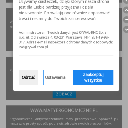
Używamy ciasteczek, dzięki którym nasza strona
jest dla Ciebie bardziej przyjazna i działa
niezawodnie. Pozwalają one również dopasować
XIRIS.PL
treści i reklamy do Twoich zainteresowań.
Wysoce wyspecjalizowane kamery spawalnicze do badania jakości
spoin spawalniczych
Administratorem Twoich danych jest RYWAL-RHC Sp. z
o.o. ul. Odlewnicza 4, 03-231 Warszawa, NIP: 951-19-98-
317. Adres e-mail inspektora ochrony danych osobowych:
ZOBACZ
iod@rywal.com.pl
INCOFLEX.PL
Polski producent materiałów ściernych dla przemysłu
Zaakceptuj
Odrzuć
Ustawienia
wszystkie
ZOBACZ
WWW.MATYERGONOMICZNE.PL
Ergonomiczne, antyzmęczeniowe maty przemysłowe. Sprawdź jak
możesz w prosty sposób poprawić zdrowie swoich pracowników.