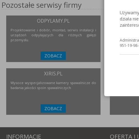
Pozostałe serwisy firmy
Używamy c
działa ni
ODPYLAMY.PL
S
zaintere
Projektowanie i dobór, montaż, serwis instalacji i
Serwis inter
urządzeń odpylających dla różnych gałęzi
nierdzewne
przemysłu.
urządzeniach i
Administra
951-19-98-
ZOBACZ
XIRIS.PL
Wysoce wyspecjalizowane kamery spawalnicze do
Polski prod
badania jakości spoin spawalniczych
przemysłu
ZOBACZ
INFORMACJE
OFERTA I 