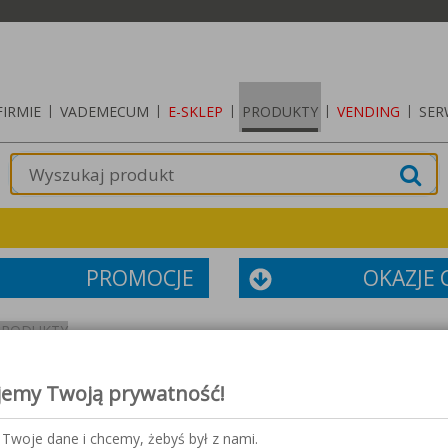
FIRMIE
|
VADEMECUM
|
E-SKLEP
|
PRODUKTY
|
VENDING
|
SER
PROMOCJE
OKAZJE
PRODUKTY
jemy Twoją prywatność!
Twoje dane i chcemy, żebyś był z nami.