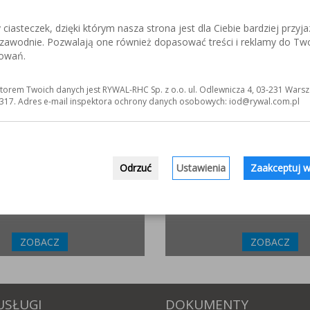
iasteczek, dzięki którym nasza strona jest dla Ciebie bardziej przyja
ezawodnie. Pozwalają one również dopasować treści i reklamy do Tw
ZLIFOWANIE.INFO
ELKREM.COM.P
sowań.
netowy poświęcony obróbce stali
Materiały i urządzenia do napawania
j. Wszystko o materiałach,
Układy plastyfikujące oraz obróbka
 technologiach.
torem Twoich danych jest RYWAL-RHC Sp. z o.o. ul. Odlewnicza 4, 03-231 Warsz
317. Adres e-mail inspektora ochrony danych osobowych: iod@rywal.com.pl
ZOBACZ
ZOBACZ
INCOFLEX.PL
WWW.MATYERGONOMIC
Odrzuć
Ustawienia
Zaakceptuj w
ucent materiałów ściernych dla
Ergonomiczne, antyzmęcze
przemysłowe. Sprawdź jak moż
sposób poprawić zdrowie swoich p
ZOBACZ
ZOBACZ
USŁUGI
DOKUMENTY