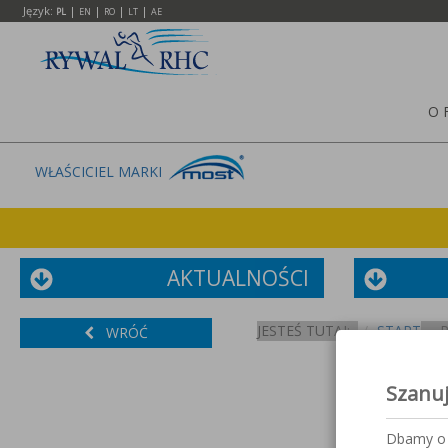
Język:
|
|
|
|
PL
EN
RO
LT
AE
O 
WŁAŚCICIEL MARKI
AKTUALNOŚCI
JESTEŚ TUTAJ:
START
WRÓĆ
Szanu
Dbamy o 