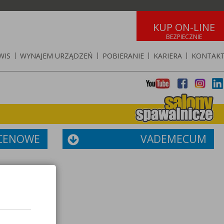
KUP ON-LINE
WIS
|
WYNAJEM URZĄDZEŃ
|
POBIERANIE
|
KARIERA
|
KONTAK
 CENOWE
VADEMECUM