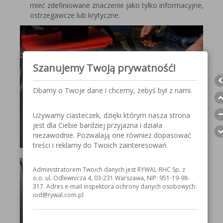
mieć zdefiniowane znaczenie jako tylko informacyjne,
ostrzegawcze lub krytyczne.
Szanujemy Twoją prywatność!
Dbamy o Twoje dane i chcemy, żebyś był z nami.
Używamy ciasteczek, dzięki którym nasza strona
jest dla Ciebie bardziej przyjazna i działa
niezawodnie. Pozwalają one również dopasować
treści i reklamy do Twoich zainteresowań.
Administratorem Twoich danych jest RYWAL-RHC Sp. z
o.o. ul. Odlewnicza 4, 03-231 Warszawa, NIP: 951-19-98-
317. Adres e-mail inspektora ochrony danych osobowych:
iod@rywal.com.pl