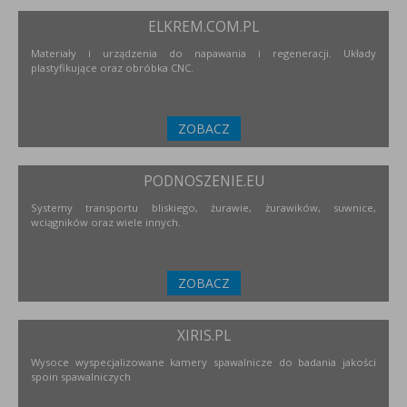
ELKREM.COM.PL
Materiały i urządzenia do napawania i regeneracji. Układy
plastyfikujące oraz obróbka CNC.
ZOBACZ
PODNOSZENIE.EU
Systemy transportu bliskiego, żurawie, żurawików, suwnice,
wciągników oraz wiele innych.
ZOBACZ
XIRIS.PL
Wysoce wyspecjalizowane kamery spawalnicze do badania jakości
spoin spawalniczych