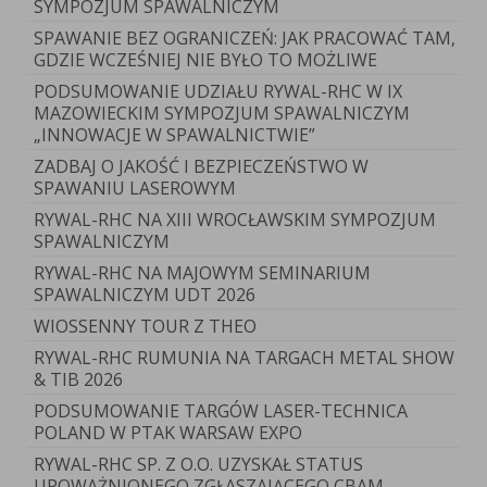
SYMPOZJUM SPAWALNICZYM
SPAWANIE BEZ OGRANICZEŃ: JAK PRACOWAĆ TAM,
GDZIE WCZEŚNIEJ NIE BYŁO TO MOŻLIWE
PODSUMOWANIE UDZIAŁU RYWAL-RHC W IX
MAZOWIECKIM SYMPOZJUM SPAWALNICZYM
„INNOWACJE W SPAWALNICTWIE”
ZADBAJ O JAKOŚĆ I BEZPIECZEŃSTWO W
SPAWANIU LASEROWYM
RYWAL-RHC NA XIII WROCŁAWSKIM SYMPOZJUM
SPAWALNICZYM
RYWAL-RHC NA MAJOWYM SEMINARIUM
SPAWALNICZYM UDT 2026
WIOSSENNY TOUR Z THEO
RYWAL-RHC RUMUNIA NA TARGACH METAL SHOW
& TIB 2026
PODSUMOWANIE TARGÓW LASER-TECHNICA
POLAND W PTAK WARSAW EXPO
RYWAL-RHC SP. Z O.O. UZYSKAŁ STATUS
UPOWAŻNIONEGO ZGŁASZAJĄCEGO CBAM