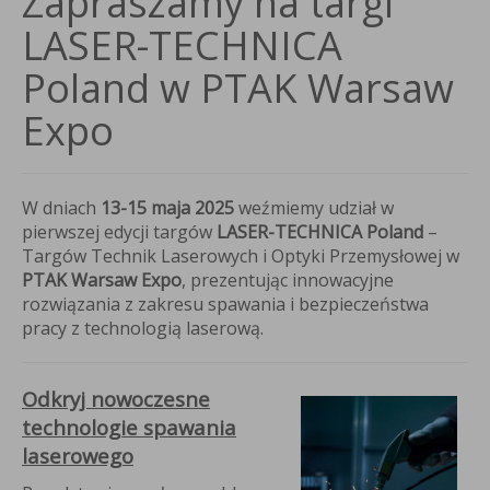
Zapraszamy na targi
LASER-TECHNICA
Poland w PTAK Warsaw
Expo
j
ionej
bicy
W dniach
13-15 maja 2025
weźmiemy udział w
R
pierwszej edycji targów
LASER-TECHNICA Poland
–
T
Targów Technik Laserowych i Optyki Przemysłowej w
PTAK Warsaw Expo
, prezentując innowacyjne
uszonym
rozwiązania z zakresu spawania i bezpieczeństwa
pływem
pracy z technologią laserową.
etrza
y
Odkryj nowoczesne
ocyjnej
technologie spawania
ymasz
aw
laserowego