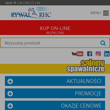
Język:
|
|
|
|
PL
EN
RO
LT
AE
MENU
KUP ON-LINE
AKTUALNOŚCI
PROMOCJE
OKAZJE CENOWE