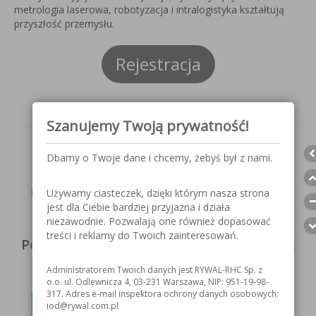
metrologia laserowa, robotyzacja i intralogistyka kształtują
przyszłość przemysłu.
Rejestracja
Szanujemy Twoją prywatność!
Dbamy o Twoje dane i chcemy, żebyś był z nami.
Zaproszenie do pobrania
Używamy ciasteczek, dzięki którym nasza strona
jest dla Ciebie bardziej przyjazna i działa
niezawodnie. Pozwalają one również dopasować
treści i reklamy do Twoich zainteresowań.
Potrzebujesz więcej informacji? Skorzystaj z
formularza kontaktowego
Administratorem Twoich danych jest RYWAL-RHC Sp. z
o.o. ul. Odlewnicza 4, 03-231 Warszawa, NIP: 951-19-98-
317. Adres e-mail inspektora ochrony danych osobowych:
Skontaktuj się z najbliższym
iod@rywal.com.pl