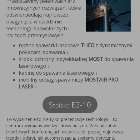
ulatorową
Przedstawimy pełen wachlarz
arko-
innowacyjnych rozwiązań, które
tarką
odzwierciedlają najnowsze
k&Decker
osiągnięcia w dziedzinie
technologii spawalniczych i
narzędzi przemysłowych:
ręczne spawarki laserowe
THEO
z dynamicznymi
pokazami spawania
↓
środki ochrony indywidualnej
MOST
do spawania
laserowego
↓
kabinę do spawania laserowego
↓
mobilny odciąg spawalniczy
MOSTAIR PRO
LASER
↓
S
E2-10
toisko
To wydarzenie to nie tylko prezentacje technologii – to
centrum wymiany wiedzy i doświadczeń. Weź udział w
branżowych konferencjach eksperckich, poznaj najnowsze
trendy i odkryj, jak automatyzacja, systemy optyczne,