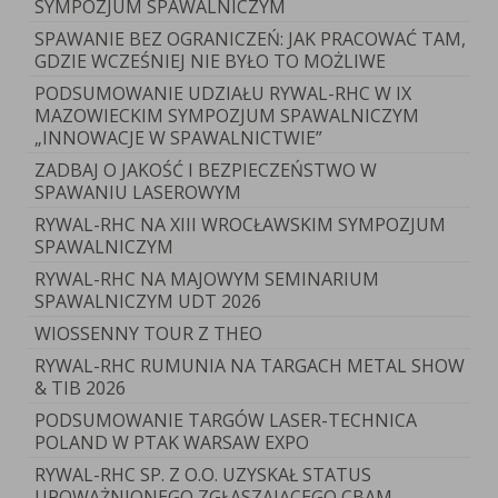
SYMPOZJUM SPAWALNICZYM
SPAWANIE BEZ OGRANICZEŃ: JAK PRACOWAĆ TAM,
GDZIE WCZEŚNIEJ NIE BYŁO TO MOŻLIWE
PODSUMOWANIE UDZIAŁU RYWAL-RHC W IX
MAZOWIECKIM SYMPOZJUM SPAWALNICZYM
„INNOWACJE W SPAWALNICTWIE”
ZADBAJ O JAKOŚĆ I BEZPIECZEŃSTWO W
SPAWANIU LASEROWYM
RYWAL-RHC NA XIII WROCŁAWSKIM SYMPOZJUM
SPAWALNICZYM
RYWAL-RHC NA MAJOWYM SEMINARIUM
SPAWALNICZYM UDT 2026
WIOSSENNY TOUR Z THEO
RYWAL-RHC RUMUNIA NA TARGACH METAL SHOW
& TIB 2026
PODSUMOWANIE TARGÓW LASER-TECHNICA
POLAND W PTAK WARSAW EXPO
RYWAL-RHC SP. Z O.O. UZYSKAŁ STATUS
UPOWAŻNIONEGO ZGŁASZAJĄCEGO CBAM