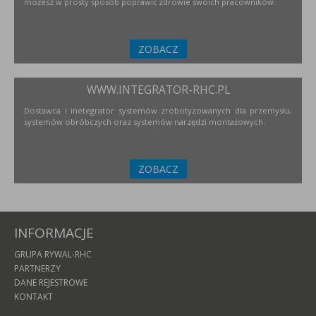
możesz w prosty sposób poprawić zdrowie swoich pracowników.
ZOBACZ
WWW.INTEGRATOR-RHC.PL
Dostawca i inetegrator systemów zrobotyzowanych dla przemysłu,
systemów obróbczych oraz systemów narzędzi montażowych.
ZOBACZ
INFORMACJE
GRUPA RYWAL-RHC
PARTNERZY
DANE REJESTROWE
KONTAKT