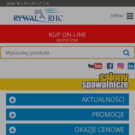
Język:
|
|
|
|
PL
EN
RO
LT
AE
MENU
KUP ON-LINE
AKTUALNOŚCI
PROMOCJE
OKAZJE CENOWE