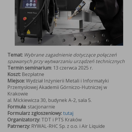
arzaniu
dzeń
icznych"
Temat:
Wybrane zagadnienie dotyczące połączeń
spawanych przy wytwarzaniu urządzeń technicznych
Termin seminarium
: 13 czerwca 2025 r.
Koszt:
Bezpłatne
Miejsce:
Wydział Inżynierii Metali i Informatyki
Przemysłowej Akademii Górniczo-Hutniczej w
Krakowie
al. Mickiewicza 30, budynek A-2, sala 5.
Formuła
: stacjonarnie
Formularz zgłoszeniowy:
tutaj
Organizatorzy:
TDT
i PTS Kraków
Patrnerzy:
RYWAL-RHC Sp. z o.o.
i Air Liquide