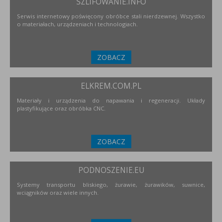
SZLIFOWANIE.INFO
Serwis internetowy poświęcony obróbce stali nierdzewnej. Wszystko
o materiałach, urządzeniach i technologiach.
ZOBACZ
ELKREM.COM.PL
Materiały i urządzenia do napawania i regeneracji. Układy
plastyfikujące oraz obróbka CNC.
ZOBACZ
PODNOSZENIE.EU
Systemy transportu bliskiego, żurawie, żurawików, suwnice,
wciągników oraz wiele innych.