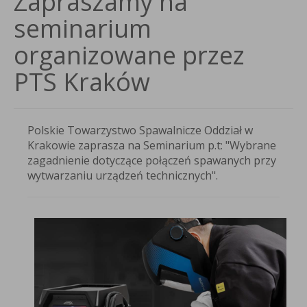
Zapraszamy na
seminarium
organizowane przez
PTS Kraków
ie
rzystwo
alnicze
Polskie Towarzystwo Spawalnicze Oddział w
ał
Krakowie zaprasza na Seminarium p.t: "Wybrane
zagadnienie dotyczące połączeń spawanych przy
owie
wytwarzaniu urządzeń technicznych".
asza
narium
rane
nienie
czące
czeń
anych