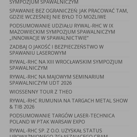
SYMPOZJUM SPAWALNICZYM
SPAWANIE BEZ OGRANICZEŃ: JAK PRACOWAĆ TAM,
GDZIE WCZEŚNIEJ NIE BYŁO TO MOŻLIWE
PODSUMOWANIE UDZIAŁU RYWAL-RHC W IX
MAZOWIECKIM SYMPOZJUM SPAWALNICZYM
„INNOWACJE W SPAWALNICTWIE”
ZADBAJ O JAKOŚĆ I BEZPIECZEŃSTWO W
SPAWANIU LASEROWYM
RYWAL-RHC NA XIII WROCŁAWSKIM SYMPOZJUM
SPAWALNICZYM
RYWAL-RHC NA MAJOWYM SEMINARIUM
SPAWALNICZYM UDT 2026
WIOSSENNY TOUR Z THEO
RYWAL-RHC RUMUNIA NA TARGACH METAL SHOW
& TIB 2026
PODSUMOWANIE TARGÓW LASER-TECHNICA
POLAND W PTAK WARSAW EXPO
RYWAL-RHC SP. Z O.O. UZYSKAŁ STATUS
UPOWAŻNIONEGO ZGŁASZAJĄCEGO CBAM