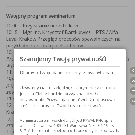
Wstępny program seminarium
10:00 Przywitanie uczestników
10:15 Mgr inż. Krzysztof Bartkiewicz – PTS / Alfa
Laval Kraków Przegląd procesów spawalniczych na
przykładnie produkcji dekanterów
10:45 Prof. dr hab. inż. Edmund Tasak – PTS / AGH
Szanujemy Twoją prywatność!
Problemy przy remontach urządzeń eksploatowanych
w podwyższonych temperaturach
11:15 Mgr inż. Maciej Nijak- PTS / Air Liquide
Dbamy o Twoje dane i chcemy, żebyś był z nami.
Optymalizacja kosztów produkcji spawalniczej
poprzez odpowiedni dobór gazów procesowych w
Używamy ciasteczek, dzięki którym nasza strona
spawaniu i cięciu stopów metali
jest dla Ciebie bardziej przyjazna i działa
11:45 przerwa kawowa
niezawodnie. Pozwalają one również dopasować
12:15 Dr inż. Sławomir Parzych – PTS / Politechnika
treści i reklamy do Twoich zainteresowań.
Krakowska
Wpływ wybranych parametrów
zgrzewania rezystancyjnego na wytrzymałość
Administratorem Twoich danych jest RYWAL-RHC Sp. z
zmęczeniową
o.o. ul. Odlewnicza 4, 03-231 Warszawa, NIP: 951-19-98-
317. Adres e-mail inspektora ochrony danych osobowych:
12:45 Michał Puchciński - RYWAL-RHC
Spawanie