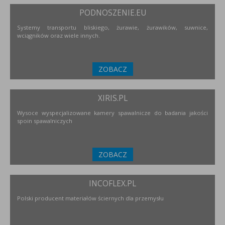
PODNOSZENIE.EU
Systemy transportu bliskiego, żurawie, żurawików, suwnice,
wciągników oraz wiele innych.
ZOBACZ
XIRIS.PL
Wysoce wyspecjalizowane kamery spawalnicze do badania jakości
spoin spawalniczych
ZOBACZ
INCOFLEX.PL
Polski producent materiałów ściernych dla przemysłu