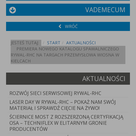
VADEMECUM
WRÓĆ
JESTEŚ TUTAJ:
START
AKTUALNOŚCI
PREMIERA NOWEGO KATALOGU SPAWALNICZEGO
RYWAL-RHC NA TARGACH PRZEMYSŁOWA WIOSNA W
KIELCACH
AKTUALNOŚCI
ROZWÓJ SIECI SERWISOWEJ RYWAL-RHC
LASER DAY W RYWAL-RHC – POKAŻ NAM SWÓJ
MATERIAŁ I SPRAWDŹ CIĘCIE NA ŻYWO!
ŚCIERNICE MOST Z ROZSZERZONĄ CERTYFIKACJĄ
OSA – TECHNIFLEX W ELITARNYM GRONIE
PRODUCENTÓW