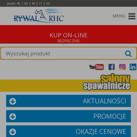
Język:
|
|
|
|
PL
EN
RO
LT
AE
MENU
KUP ON-LINE
AKTUALNOŚCI
PROMOCJE
OKAZJE CENOWE