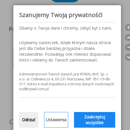
Szanujemy Twoją prywatność!
Dbamy o Twoje dane i chcemy, żebyś był z nami.
Potrzebujesz więcej informacji? Skorzystaj z
formularza kontaktowego
Używamy ciasteczek, dzięki którym nasza strona
jest dla Ciebie bardziej przyjazna i działa
Skontaktuj się z najbliższym
niezawodnie. Pozwalają one również dopasować
treści i reklamy do Twoich zainteresowań.
oddziałem
Administratorem Twoich danych jest RYWAL-RHC Sp. z
o.o. ul. Odlewnicza 4, 03-231 Warszawa, NIP: 951-19-98-
317. Adres e-mail inspektora ochrony danych osobowych:
iod@rywal.com.pl
Obserwuj nas w mediach
społecznościowych
Zaakceptuj
Odrzuć
Ustawienia
Czy artykuł był dla Ciebie przydatny?
wszystkie