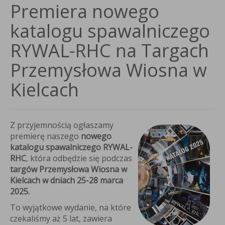
Premiera nowego
katalogu spawalniczego
RYWAL-RHC na Targach
Przemysłowa Wiosna w
Kielcach
j
ionej
bicy
R
Z przyjemnością ogłaszamy
T
premierę naszego
nowego
uszonym
katalogu spawalniczego RYWAL-
pływem
RHC
, która odbędzie się podczas
etrza
targów Przemysłowa Wiosna w
Kielcach w dniach 25-28 marca
y
2025.
ocyjnej
ymasz
To wyjątkowe wydanie, na które
aw
czekaliśmy aż 5 lat, zawiera