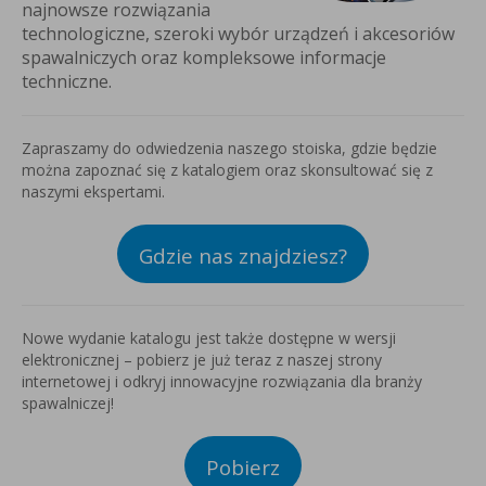
najnowsze rozwiązania
ulatorową
technologiczne, szeroki wybór urządzeń i akcesoriów
arko-
spawalniczych oraz kompleksowe informacje
tarką
techniczne.
k&Decker
Zapraszamy do odwiedzenia naszego stoiska, gdzie będzie
można zapoznać się z katalogiem oraz skonsultować się z
naszymi ekspertami.
Gdzie nas znajdziesz?
Nowe wydanie katalogu jest także dostępne w wersji
elektronicznej – pobierz je już teraz z naszej strony
internetowej i odkryj innowacyjne rozwiązania dla branży
spawalniczej!
Pobierz