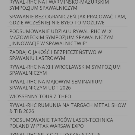
RYWAL-RHC NA I WARMIŃSKO-MAZURSKIM
SYMPOZJUM SPAWALNICZYM
SPAWANIE BEZ OGRANICZEŃ: JAK PRACOWAĆ TAM,
GDZIE WCZEŚNIEJ NIE BYŁO TO MOŻLIWE
PODSUMOWANIE UDZIAŁU RYWAL-RHC W IX
MAZOWIECKIM SYMPOZJUM SPAWALNICZYM
„INNOWACJE W SPAWALNICTWIE”
ZADBAJ O JAKOŚĆ I BEZPIECZEŃSTWO W
SPAWANIU LASEROWYM
RYWAL-RHC NA XIII WROCŁAWSKIM SYMPOZJUM
SPAWALNICZYM
RYWAL-RHC NA MAJOWYM SEMINARIUM
SPAWALNICZYM UDT 2026
WIOSSENNY TOUR Z THEO
RYWAL-RHC RUMUNIA NA TARGACH METAL SHOW
& TIB 2026
PODSUMOWANIE TARGÓW LASER-TECHNICA
POLAND W PTAK WARSAW EXPO
RYWAL-RHC SP. Z O.O. UZYSKAŁ STATUS