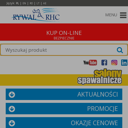
Język:
|
|
|
|
PL
EN
RO
LT
AE
MENU
KUP ON-LINE
AKTUALNOŚCI
PROMOCJE
OKAZJE CENOWE