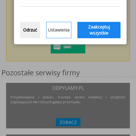
Zaakceptuj
Odrzuć
Ustawienia
wszystkie
Pozostałe serwisy firmy
ODPYLAMY.PL
Projektowanie i dobór, montaż, serwis instalacji i urządzeń
odpylających dla różnych gałęzi przemysłu.
ZOBACZ