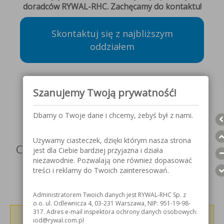
doradców RYWAL-RHC. Zachęcamy do kontaktu!
Skontaktuj się z najbliższym
oddziałem
Szanujemy Twoją prywatność!
Obserwuj nas w mediach
społecznościowych
Dbamy o Twoje dane i chcemy, żebyś był z nami.
Używamy ciasteczek, dzięki którym nasza strona
Czy artykuł był dla Ciebie przydatny?
jest dla Ciebie bardziej przyjazna i działa
niezawodnie. Pozwalają one również dopasować
treści i reklamy do Twoich zainteresowań.
Administratorem Twoich danych jest RYWAL-RHC Sp. z
o.o. ul. Odlewnicza 4, 03-231 Warszawa, NIP: 951-19-98-
317. Adres e-mail inspektora ochrony danych osobowych:
Podziel się z innymi!
iod@rywal.com.pl