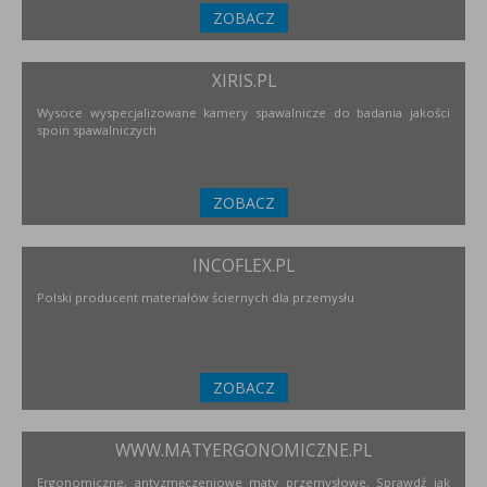
ZOBACZ
XIRIS.PL
Wysoce wyspecjalizowane kamery spawalnicze do badania jakości
spoin spawalniczych
ZOBACZ
INCOFLEX.PL
Polski producent materiałów ściernych dla przemysłu
ZOBACZ
WWW.MATYERGONOMICZNE.PL
Ergonomiczne, antyzmęczeniowe maty przemysłowe. Sprawdź jak