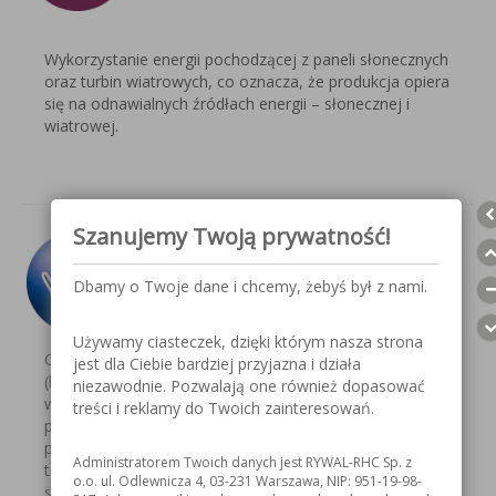
Wykorzystanie energii pochodzącej z paneli słonecznych
oraz turbin wiatrowych, co oznacza, że produkcja opiera
się na odnawialnych źródłach energii – słonecznej i
wiatrowej.
Szanujemy Twoją prywatność!
Bezpieczeństwo
Dbamy o Twoje dane i chcemy, żebyś był z nami.
Używamy ciasteczek, dzięki którym nasza strona
CORO-XT Shield MOST to produkt bez zawartości LZO
jest dla Ciebie bardziej przyjazna i działa
(lotnych związków organicznych), co redukuje ryzyko
niezawodnie. Pozwalają one również dopasować
wdychania szkodliwych oparów i poprawia komfort
treści i reklamy do Twoich zainteresowań.
pracy operatorów. Brak etykiety zagrożenia zgodnie z
przepisami CLP oznacza, że środek jest bezpieczny w
Administratorem Twoich danych jest RYWAL-RHC Sp. z
transporcie, przechowywaniu i użytkowaniu – nie
o.o. ul. Odlewnicza 4, 03-231 Warszawa, NIP: 951-19-98-
stwarza zagrożenia wybuchowego ani łatwopalnego.