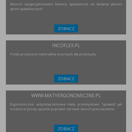
Wysoce wyspecjalizowane kamery spawalnicze do badania jakości
spoin spawalniczych
ZOBACZ
INCOFLEX.PL
Polski producent materiałów ściernych dla przemysłu
ZOBACZ
WWW.MATYERGONOMICZNE.PL
Ergonomiczne, antyzmęczeniowe maty przemysłowe. Sprawdź jak
możesz w prosty sposób poprawić zdrowie swoich pracowników.
ZOBACZ