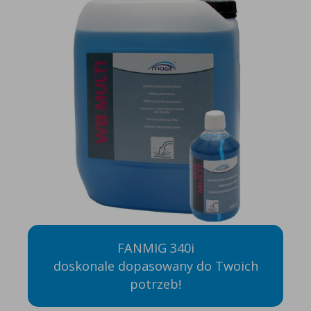
FANMIG 340i
doskonale dopasowany do Twoich
potrzeb!