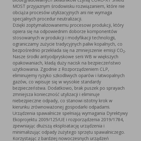
MOST przyjaznym środowisku rozwiązaniem, które nie
obciąża procesów utylizacyjnych ani nie wymaga
specjalnych procedur neutralizacji.
Dzięki zoptymalizowanemu procesowi produkcji, który
opiera się na odpowiednim doborze komponentów
stosowanych w produkcji i modyfikacji technologii,
ograniczamy zużycie tradycyjnych paliw kopalnych, co
bezpośrednio przekłada się na zmniejszenie emisji CO
.
2
Nasze środki antyodpryskowe serii WB w większych
opakowaniach, kładą duży nacisk na bezpieczeństwo
użytkowania. Zgodnie z Rozporządzeniem CLP,
eliminujemy ryzyko szkodliwych oparów i łatwopalnych
gazów, co wpisuje się w wysokie standardy
bezpieczeństwa. Dodatkowo, brak puszek po sprayach
zmniejsza konieczność utylizacji i eliminuje
niebezpieczne odpady, co stanowi istotny krok w
kierunku zrównoważonej gospodarki odpadami.
Urządzenia spawalnicze spełniają wymagania Dyrektywy
Ekoprojektu 2009/125/UE i rozporządzenia 2019/1784,
zpewniając dłuższą eksploatację urządzenia i
minimalizując odpady żużytego sprzętu spawalniczego.
Korzystając z bardziej nowoczesnych urządzeń