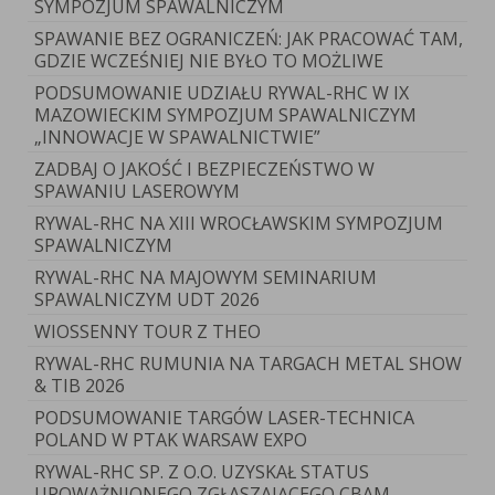
SYMPOZJUM SPAWALNICZYM
SPAWANIE BEZ OGRANICZEŃ: JAK PRACOWAĆ TAM,
GDZIE WCZEŚNIEJ NIE BYŁO TO MOŻLIWE
PODSUMOWANIE UDZIAŁU RYWAL-RHC W IX
MAZOWIECKIM SYMPOZJUM SPAWALNICZYM
„INNOWACJE W SPAWALNICTWIE”
ZADBAJ O JAKOŚĆ I BEZPIECZEŃSTWO W
SPAWANIU LASEROWYM
RYWAL-RHC NA XIII WROCŁAWSKIM SYMPOZJUM
SPAWALNICZYM
RYWAL-RHC NA MAJOWYM SEMINARIUM
SPAWALNICZYM UDT 2026
WIOSSENNY TOUR Z THEO
RYWAL-RHC RUMUNIA NA TARGACH METAL SHOW
& TIB 2026
PODSUMOWANIE TARGÓW LASER-TECHNICA
POLAND W PTAK WARSAW EXPO
RYWAL-RHC SP. Z O.O. UZYSKAŁ STATUS
UPOWAŻNIONEGO ZGŁASZAJĄCEGO CBAM