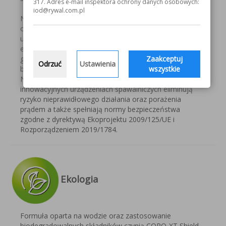
317. Adres e-mail inspektora ochrony danych osobowych:
iod@rywal.com.pl
Nasze środki antyodpryskowe serii WB w większych
opakowaniach, kładą duży nacisk na bezpieczeństwo
użytkowania. Zgodnie z Rozporządzeniem CLP,
eliminujemy ryzyko szkodliwych oparów i łatwopalnych
gazów, co wpisuje się w wysokie standardy
Zaakceptuj
Odrzuć
Ustawienia
bezpieczeństwa.
wszystkie
Nowoczesne technologie zastosowane w naszych
innowacyjnych urządzeniach spawalniczych eliminują
ryzyko nieprawidłowego działania oraz porażenia
prądem a także spełniają normy bezpieczeństwa
zgodne z dyrektywą Ekoprojektu 2009/125/UE i
Rozporządzeniem 2019/1784.
Ekologia
Formuła oparta na wodzie oraz zastosowanie
biodegradowalnych składników czynią CORO-XT Shield