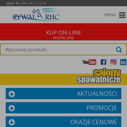
Język:
|
|
|
|
PL
EN
RO
LT
AE
MENU
KUP ON-LINE
AKTUALNOŚCI
PROMOCJE
OKAZJE CENOWE