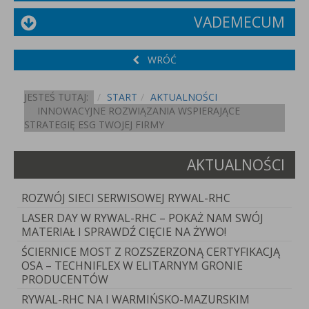
VADEMECUM
WRÓĆ
JESTEŚ TUTAJ:
START
AKTUALNOŚCI
INNOWACYJNE ROZWIĄZANIA WSPIERAJĄCE
STRATEGIĘ ESG TWOJEJ FIRMY
AKTUALNOŚCI
ROZWÓJ SIECI SERWISOWEJ RYWAL-RHC
LASER DAY W RYWAL-RHC – POKAŻ NAM SWÓJ
MATERIAŁ I SPRAWDŹ CIĘCIE NA ŻYWO!
ŚCIERNICE MOST Z ROZSZERZONĄ CERTYFIKACJĄ
OSA – TECHNIFLEX W ELITARNYM GRONIE
PRODUCENTÓW
RYWAL-RHC NA I WARMIŃSKO-MAZURSKIM