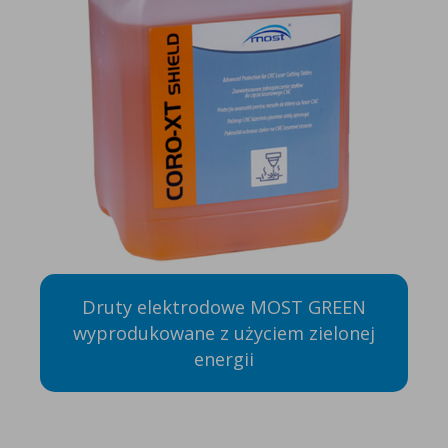
Druty elektrodowe MOST GREEN
wyprodukowane z użyciem zielonej
energii