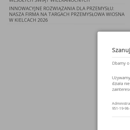
WESOŁYCH ŚWIĄT WIELKANOCNYCH
INNOWACYJNE ROZWIĄZANIA DLA PRZEMYSŁU:
NASZA FIRMA NA TARGACH PRZEMYSŁOWA WIOSNA
W KIELCACH 2026
Szanu
Dbamy o 
Używamy c
działa ni
zaintere
Administra
951-19-98-