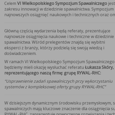
Celem
VI Wielkopolskiego Sympozjum Spawalniczego
jest
zakresu innowacji w dziedzinie spawalnictwa. Sympozjum
najnowszych osiągnięć naukowych i technicznych oraz om
Główną częścią wydarzenia będą referaty, prezentujące
najnowsze osiągnięcia naukowe i techniczne w dziedzinie
spawalnictwa. Wśród prelegentów znajdą się wybitni
eksperci z branży, którzy podzielą się swoją wiedzą i
doświadczeniem.
W ramach VI Wielkopolskiego Sympozjum Spawalniczego
będziemy mieli okazję wysłuchać referatu
Łukasza Skóry,
reprezentującego naszą firmę: grupę RYWAL-RHC:
“Usprawnienie zadań spawalniczych przy wykorzystaniu
systemów z kompleksowej oferty grupy RYWAL-RHC”
W dzisiejszym dynamicznym środowisku przemysłowym, sk
spawalniczych mają kluczowe znaczenie dla osiągnięcia s
RYWAL-RHC, zaprezentuje nowoczesne rozwiązania i techn