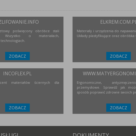
ZLIFOWANIE.INFO
ELKREM.COM.P
netowy poświęcony obróbce stali
Materiały i urządzenia do napawania
j. Wszystko o materiałach,
Układy plastyfikujące oraz obróbka
 technologiach.
ZOBACZ
ZOBACZ
INCOFLEX.PL
WWW.MATYERGONOMIC
ucent materiałów ściernych dla
Ergonomiczne, antyzmęcze
przemysłowe. Sprawdź jak moż
sposób poprawić zdrowie swoich p
ZOBACZ
ZOBACZ
USŁUGI
DOKUMENTY