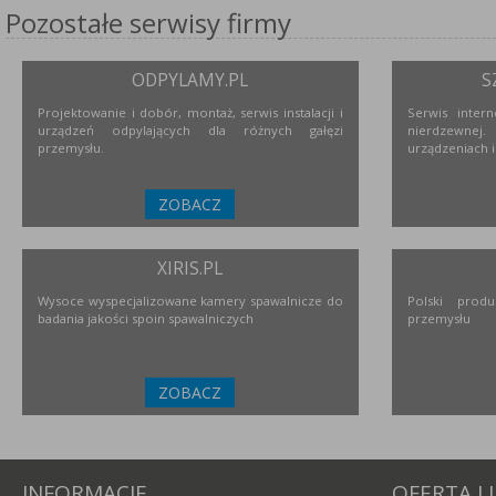
Pozostałe serwisy firmy
ODPYLAMY.PL
S
Projektowanie i dobór, montaż, serwis instalacji i
Serwis inter
urządzeń odpylających dla różnych gałęzi
nierdzewne
przemysłu.
urządzeniach i
ZOBACZ
XIRIS.PL
Wysoce wyspecjalizowane kamery spawalnicze do
Polski prod
badania jakości spoin spawalniczych
przemysłu
ZOBACZ
INFORMACJE
OFERTA I 