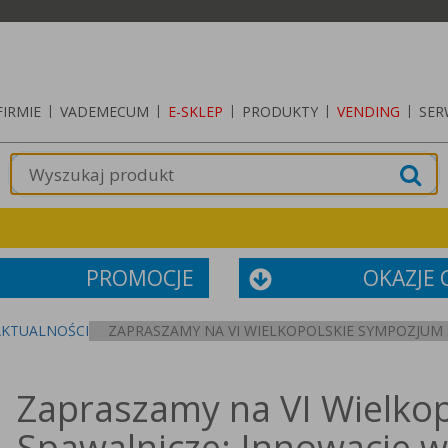
FIRMIE
|
VADEMECUM
|
E-SKLEP
|
PRODUKTY
|
VENDING
|
SER
PROMOCJE
OKAZJE
AKTUALNOŚCI
ZAPRASZAMY NA VI WIELKOPOLSKIE SYMPOZJUM
Zapraszamy na VI Wielko
Spawalnicze: Innowacje w