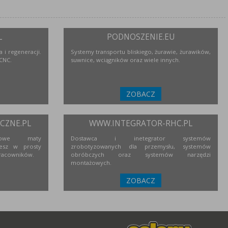
L
PODNOSZENIE.EU
 i regeneracji.
Systemy transportu bliskiego, żurawie, żurawików,
 CNC.
suwnice, wciągników oraz wiele innych.
ZOBACZ
ZNE.PL
WWW.INTEGRATOR-RHC.PL
niowe maty
Dostawca i inetegrator systemów
esz w prosty
zrobotyzowanych dla przemysłu, systemów
racowników.
obróbczych oraz systemów narzędzi
montażowych.
ZOBACZ