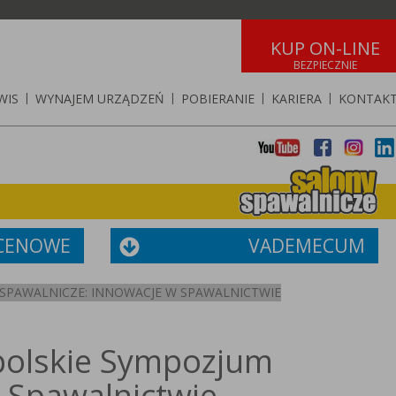
KUP ON-LINE
WIS
|
WYNAJEM URZĄDZEŃ
|
POBIERANIE
|
KARIERA
|
KONTAK
 CENOWE
VADEMECUM
 SPAWALNICZE: INNOWACJE W SPAWALNICTWIE
polskie Sympozjum
 Spawalnictwie