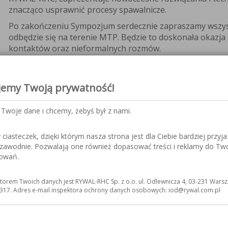
znacząco usprawnić procesy spawalnicze.
Po zakończeniu Sympozjum serdecznie zapraszamy wszys
odbędzie się na terenie MTP. Będzie to doskonała okazj
kontaktów oraz nieformalnych rozmów.
Serdecznie zapraszamy wszystkich zainteresowanych do u
Sympozjum Spawalnicze to doskonała okazja do poszerze
jemy Twoją prywatność!
ekspertami z branży spawalniczej.
Prezentacja Cobotów spawalniczych (robotów współpra
Twoje dane i chcemy, żebyś był z nami.
iasteczek, dzięki którym nasza strona jest dla Ciebie bardziej przyja
ezawodnie. Pozwalają one również dopasować treści i reklamy do Tw
sowań.
torem Twoich danych jest RYWAL-RHC Sp. z o.o. ul. Odlewnicza 4, 03-231 Warsz
317. Adres e-mail inspektora ochrony danych osobowych: iod@rywal.com.pl