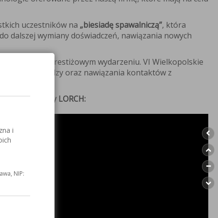
tkich uczestników na
„biesiadę spawalniczą”
, która
a do dalszej wymiany doświadczeń, nawiązania nowych
działu w tym prestiżowym wydarzeniu. VI Wielkopolskie
nia swojej wiedzy oraz nawiązania kontaktów z
cujących) firmy LORCH:
zna i
oich
awa, NIP: