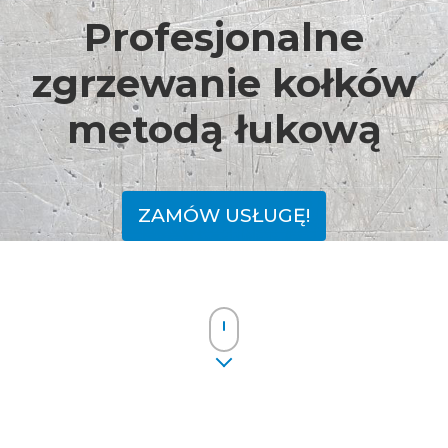
Profesjonalne
zgrzewanie kołków
metodą łukową
ZAMÓW USŁUGĘ!