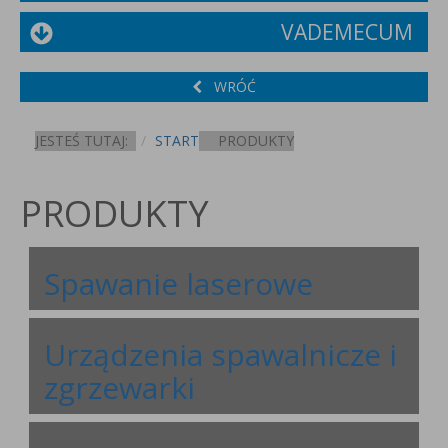
VADEMECUM
WRÓĆ
JESTEŚ TUTAJ:
START
PRODUKTY
PRODUKTY
Spawanie laserowe
Urządzenia spawalnicze i
zgrzewarki