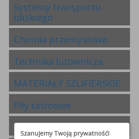
Systemy transportu
bliskiego
Chemia przemysłowa
Technika lutownicza
MATERIAŁY SZLIFIERSKIE
Piły taśmowe
Materiały spawalnicze
Szanujemy Twoją prywatność!