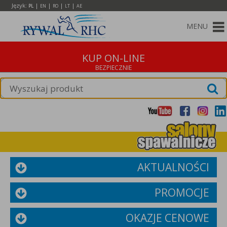
Język:
|
|
|
|
PL
EN
RO
LT
AE
MENU
KUP ON-LINE
AKTUALNOŚCI
PROMOCJE
OKAZJE CENOWE