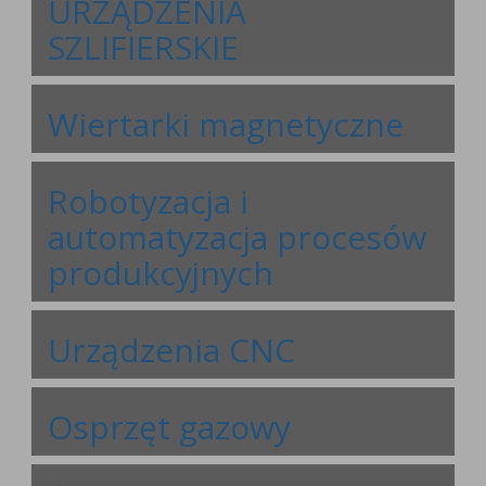
URZĄDZENIA
SZLIFIERSKIE
Wiertarki magnetyczne
Robotyzacja i
automatyzacja procesów
produkcyjnych
Urządzenia CNC
Osprzęt gazowy