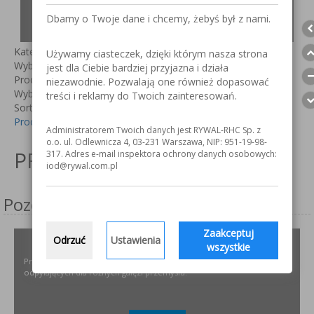
NOWOŚCI!
Dbamy o Twoje dane i chcemy, żebyś był z nami.
Kategorie:
Używamy ciasteczek, dzięki którym nasza strona
Wybierz kategorie
jest dla Ciebie bardziej przyjazna i działa
Producent:
niezawodnie. Pozwalają one również dopasować
Wybierz producenta
treści i reklamy do Twoich zainteresowań.
Sortuj według
Producent -/+
Administratorem Twoich danych jest RYWAL-RHC Sp. z
Nie znaleziono wpisu
o.o. ul. Odlewnicza 4, 03-231 Warszawa, NIP: 951-19-98-
PRODUKTY
317. Adres e-mail inspektora ochrony danych osobowych:
iod@rywal.com.pl
Pozostałe serwisy firmy
Zaakceptuj
Odrzuć
Ustawienia
ODPYLAMY.PL
wszystkie
Projektowanie i dobór, montaż, serwis instalacji i urządzeń
odpylających dla różnych gałęzi przemysłu.