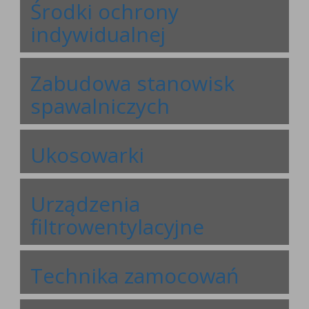
Środki ochrony
indywidualnej
Zabudowa stanowisk
spawalniczych
Ukosowarki
Urządzenia
filtrowentylacyjne
Technika zamocowań