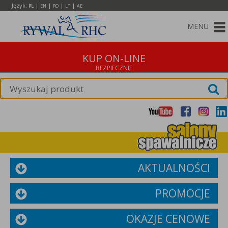
Język:
|
|
|
|
PL
EN
RO
LT
AE
MENU
KUP ON-LINE
AKTUALNOŚCI
PROMOCJE
OKAZJE CENOWE