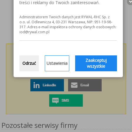
treści i reklamy do Twoich zainteresowań.
Administratorem Twoich danych jest RYWAL-RHC Sp. z
o.o. ul. Odlewnicza 4, 03-231 Warszawa, NIP: 951-19-98-
317. Adres e-mail inspektora ochrony danych osobowych:
iod@rywal.com.pl
Podziel się z innymi!
Zaakceptuj
Odrzuć
Ustawienia
wszystkie
Pozostałe serwisy firmy