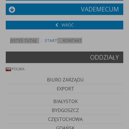
VADEMECUM
WRÓĆ
JESTEŚ TUTAJ:
START
KONTAKT
ODDZIAŁY
POLSKA
BIURO ZARZĄDU
EXPORT
BIAŁYSTOK
BYDGOSZCZ
CZĘSTOCHOWA
GDAŃSK