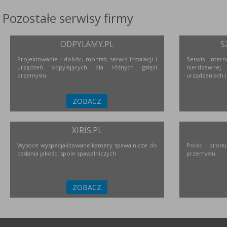
Pozostałe serwisy firmy
ODPYLAMY.PL
S
Projektowanie i dobór, montaż, serwis instalacji i
Serwis inter
urządzeń odpylających dla różnych gałęzi
nierdzewne
przemysłu.
urządzeniach i
ZOBACZ
XIRIS.PL
Wysoce wyspecjalizowane kamery spawalnicze do
Polski prod
badania jakości spoin spawalniczych
przemysłu
ZOBACZ