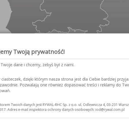
jemy Twoją prywatność!
Twoje dane i chcemy, żebyś był z nami.
iasteczek, dzięki którym nasza strona jest dla Ciebie bardziej przyja
ezawodnie. Pozwalają one również dopasować treści i reklamy do Tw
sowań.
torem Twoich danych jest RYWAL-RHC Sp. z o.o. ul. Odlewnicza 4, 03-231 Warsz
317. Adres e-mail inspektora ochrony danych osobowych: iod@rywal.com.pl