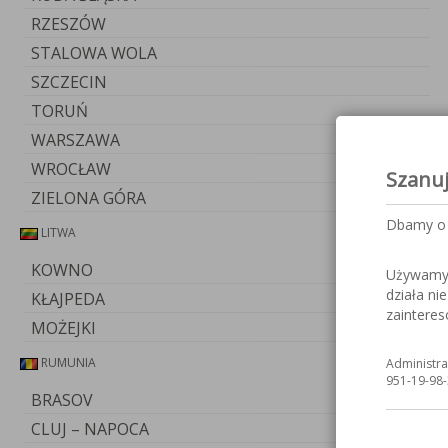
RZESZÓW
STALOWA WOLA
SZCZECIN
TORUŃ
WARSZAWA
WROCŁAW
Szanu
ZIELONA GÓRA
Dbamy o 
LITWA
KOWNO
Używamy c
działa ni
KŁAJPEDA
zaintere
MOŻEJKI
RUMUNIA
Administra
951-19-98-
BRASOV
CLUJ – NAPOCA