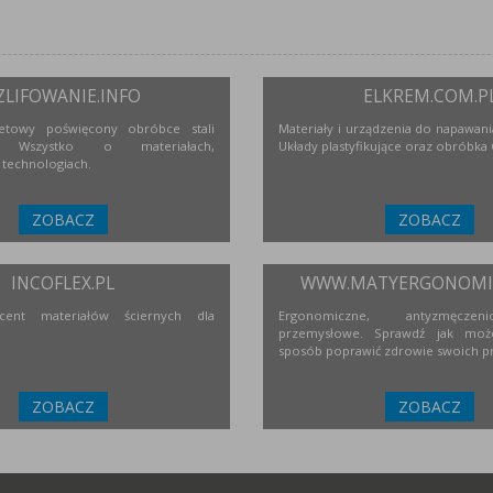
ZLIFOWANIE.INFO
ELKREM.COM.P
netowy poświęcony obróbce stali
Materiały i urządzenia do napawania
j. Wszystko o materiałach,
Układy plastyfikujące oraz obróbka
 technologiach.
ZOBACZ
ZOBACZ
INCOFLEX.PL
WWW.MATYERGONOMIC
ucent materiałów ściernych dla
Ergonomiczne, antyzmęcze
przemysłowe. Sprawdź jak moż
sposób poprawić zdrowie swoich p
ZOBACZ
ZOBACZ