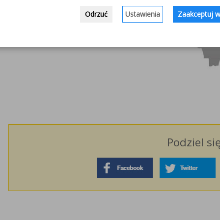
Odrzuć
Ustawienia
Zaakceptuj w
Podziel si