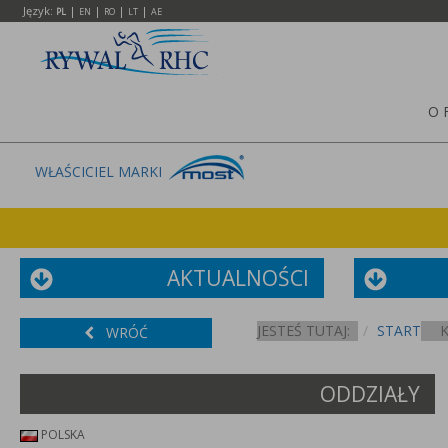
Język:
|
|
|
|
PL
EN
RO
LT
AE
O 
WŁAŚCICIEL MARKI
AKTUALNOŚCI
JESTEŚ TUTAJ:
START
WRÓĆ
ODDZIAŁY
POLSKA