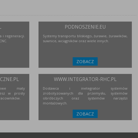
L
PODNOSZENIE.EU
 i regeneracji.
Systemy transportu bliskiego, żurawie, żurawików,
 CNC.
suwnice, wciągników oraz wiele innych.
ZOBACZ
ZNE.PL
WWW.INTEGRATOR-RHC.PL
niowe maty
Dostawca i inetegrator systemów
esz w prosty
zrobotyzowanych dla przemysłu, systemów
racowników.
obróbczych oraz systemów narzędzi
montażowych.
ZOBACZ