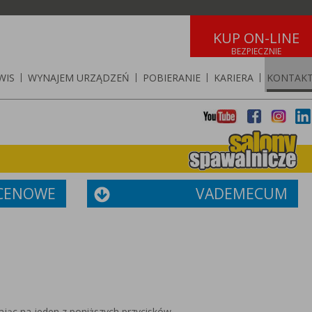
KUP ON-LINE
WIS
|
WYNAJEM URZĄDZEŃ
|
POBIERANIE
|
KARIERA
|
KONTAK
 CENOWE
VADEMECUM
ając na jeden z poniższych przycisków.