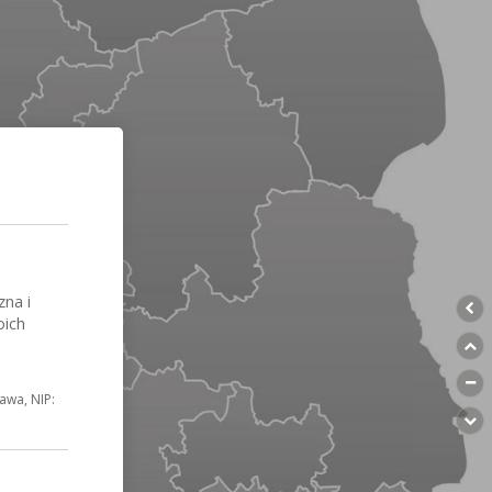
zna i
oich
awa, NIP: