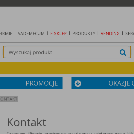
FIRMIE
|
VADEMECUM
|
E-SKLEP
|
PRODUKTY
|
VENDING
|
SER
PROMOCJE
OKAZJE
KONTAKT
Kontakt
Szanowny Kliencie, prosimy wskazać obszar zainteresowania, klik