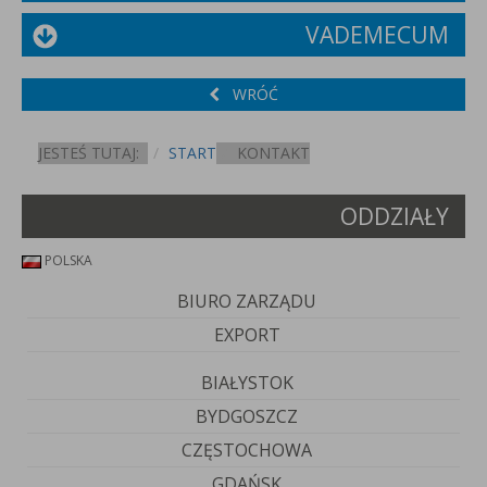
VADEMECUM
WRÓĆ
JESTEŚ TUTAJ:
START
KONTAKT
ODDZIAŁY
POLSKA
BIURO ZARZĄDU
EXPORT
BIAŁYSTOK
BYDGOSZCZ
CZĘSTOCHOWA
GDAŃSK