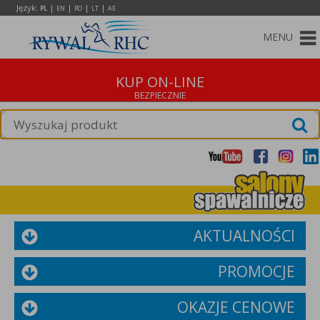
Język:
|
|
|
|
PL
EN
RO
LT
AE
MENU
KUP ON-LINE
AKTUALNOŚCI
PROMOCJE
OKAZJE CENOWE