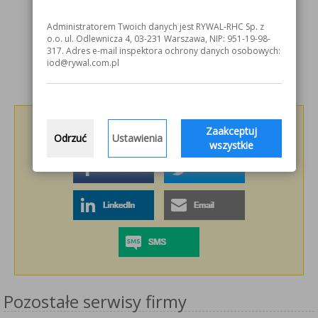
Administratorem Twoich danych jest RYWAL-RHC Sp. z
o.o. ul. Odlewnicza 4, 03-231 Warszawa, NIP: 951-19-98-
317. Adres e-mail inspektora ochrony danych osobowych:
iod@rywal.com.pl
Podziel się z innymi!
Zaakceptuj
Odrzuć
Ustawienia
wszystkie
Pozostałe serwisy firmy