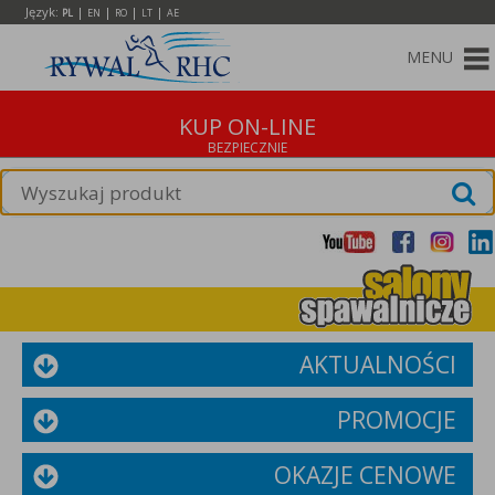
Język:
|
|
|
|
PL
EN
RO
LT
AE
MENU
KUP ON-LINE
AKTUALNOŚCI
PROMOCJE
OKAZJE CENOWE