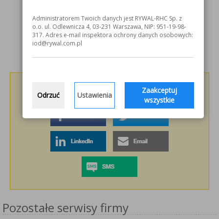
Administratorem Twoich danych jest RYWAL-RHC Sp. z
o.o. ul. Odlewnicza 4, 03-231 Warszawa, NIP: 951-19-98-
317. Adres e-mail inspektora ochrony danych osobowych:
iod@rywal.com.pl
Podziel się z innymi!
Zaakceptuj
Odrzuć
Ustawienia
wszystkie
Pozostałe serwisy firmy