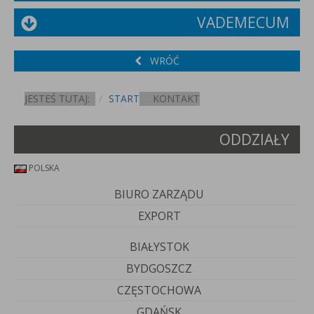
VADEMECUM
WRÓĆ
JESTEŚ TUTAJ:
START
KONTAKT
ODDZIAŁY
POLSKA
BIURO ZARZĄDU
EXPORT
BIAŁYSTOK
BYDGOSZCZ
CZĘSTOCHOWA
GDAŃSK