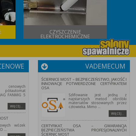
E
CZYSZCZENIE
USŁUG
ELEKTROCHEMICZNE
 CENOWE
VADEMECUM
ŚCIERNICE MOST – BEZPIECZEŃSTWO, JAKOŚĆ I
INNOWACJE POTWIERDZONE CERTYFIKATEM
 cenowych
OSA
półautomat
/MAG FANMIG 5
Szlifowanie jest jedną z
najstarszych metod obróbki
materiałów stosowanych przez
WIĘCEJ…
człowieka. Mimo
...
WIĘCEJ…
MOST
owych wózek
CERTYFIKAT OSA – GWARANCJA
HD
...
BEZPIECZEŃSTWA PROFESJONALNYCH
ŚCIERNIC MOST