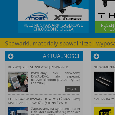
 IQS
RĘCZNE SPAWARKI LASEROWE
RĘCZN
CHŁODZONE CIECZĄ
CHŁO
Spawarki, materiały spawalnicze i wypo
AKTUALNOŚCI
ROZWÓJ SIECI SERWISOWEJ RYWAL-RHC
NIE WYMIENIA
Rozwijamy sieć serwisową
RYWAL-RHC, aby zapewnić
naszym klientom jeszcze szybszą
i bardziej
...
WIĘCEJ…
LASER DAY W RYWAL-RHC – POKAŻ NAM SWÓJ
CZTERY RAZY 
MATERIAŁ I SPRAWDŹ CIĘCIE NA ŻYWO!
Zapraszamy na wydarzenie Laser
Day, które odbędzie się w dniach