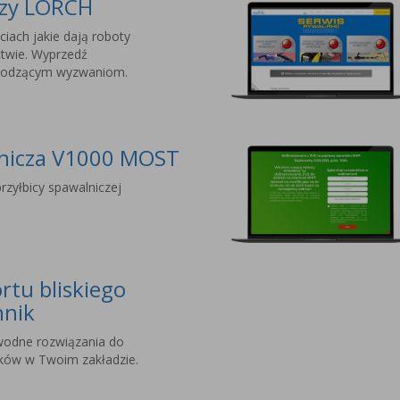
czy LORCH
ciach jakie dają roboty
twie. Wyprzedź
chodzącym wyzwaniom.
lnicza V1000 MOST
rzyłbicy spawalniczej
rtu bliskiego
hnik
wodne rozwiązania do
nków w Twoim zakładzie.