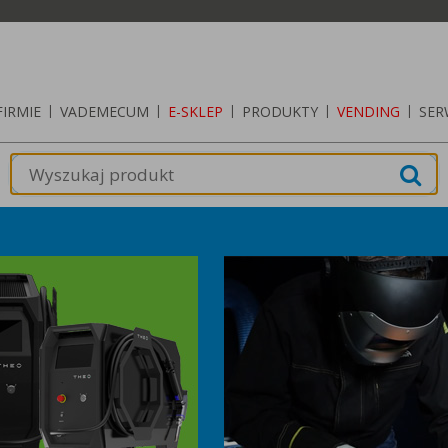
FIRMIE
|
VADEMECUM
|
E-SKLEP
|
PRODUKTY
|
VENDING
|
SER