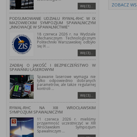
ZOBACZ WS
WIĘCEJ…
PODSUMOWANIE UDZIAŁU RYWAL-RHC W IX
MAZOWIECKIM SYMPOZJUM SPAWALNICZYM
„INNOWACJE W SPAWALNICTWIE”
18 czerwca 2026 r. na Wydziale
Mechanicznym Technologicznym
Politechniki Warszawskiej odbyło
się IX
...
WIĘCEJ…
ZADBAJ O JAKOŚĆ I BEZPIECZEŃSTWO W
SPAWANIU LASEROWYM
Spawanie laserowe wymaga nie
tylko odpowiednio dobranych
parametrów, ale także regularnej
kontroli
...
WIĘCEJ…
RYWAL-RHC NA XIII WROCŁAWSKIM
SYMPOZJUM SPAWALNICZYM
11 czerwca 2026 r. mieliśmy
przyjemność uczestniczyć w XIII
Wrocławskim Sympozjum
Spawalniczym
...