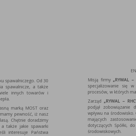
EN
Misją firmy
„RYWAL – 
ku spawalniczego. Od 30
specjalizowanie się 
nia spawalnicze, a także
procesów, w których ma 
 wiele innych towarów i
iepła.
Zarząd
„RYWAL – RHC
podjął zobowiązanie 
własną marką MOST oraz
wpływu na środowisko. 
 mamy pewność, iż nasz
mających zastosowan
lasą. Chętnie doradzimy
dotyczących Spółki, do
 a także jakie spawarki
środowiskowych.
śli interesuje Państwa