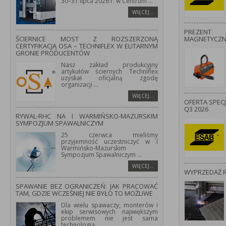
30–31 lipca 2026 r. w Centrum
...
WIĘCEJ…
PREZENT
ŚCIERNICE MOST Z ROZSZERZONĄ
MAGNETYCZ
CERTYFIKACJĄ OSA – TECHNIFLEX W ELITARNYM
GRONIE PRODUCENTÓW
Nasz zakład produkcyjny
artykułów ściernych Techniflex
uzyskał oficjalną zgodę
organizacji
...
WIĘCEJ…
OFERTA SPEC
Q3 2026
RYWAL-RHC NA I WARMIŃSKO-MAZURSKIM
SYMPOZJUM SPAWALNICZYM
25 czerwca mieliśmy
przyjemność uczestniczyć w I
Warmińsko-Mazurskim
Sympozjum Spawalniczym
...
WIĘCEJ…
WYPRZEDAŻ 
SPAWANIE BEZ OGRANICZEŃ: JAK PRACOWAĆ
TAM, GDZIE WCZEŚNIEJ NIE BYŁO TO MOŻLIWE
Dla wielu spawaczy, monterów i
ekip serwisowych największym
problemem nie jest sama
technologia
...