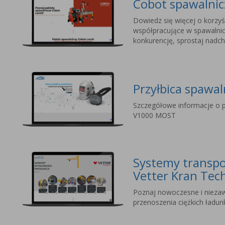
Cobot spawalni
Dowiedz się więcej o korzyś
współpracujące w spawalnic
konkurencję, sprostaj nad
Przyłbica spawa
Szczegółowe informacje o p
V1000 MOST
Systemy transpo
Vetter Kran Tec
Poznaj nowoczesne i nieza
przenoszenia ciężkich ładu