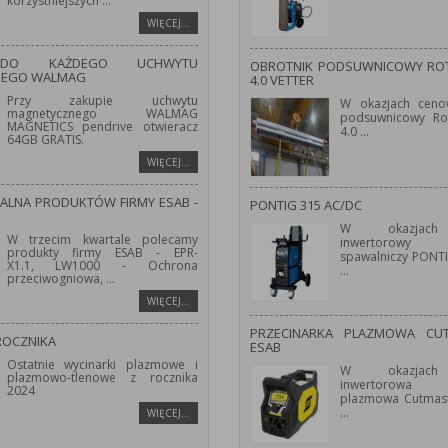
korzystniejszych
...
WIĘCEJ…
 DO KAŻDEGO UCHWYTU
OBROTNIK PODSUWNICOWY ROT
NEGO WALMAG
4.0 VETTER
Przy zakupie uchwytu
W okazjach ceno
magnetycznego WALMAG
podsuwnicowy Ro
MAGNETICS pendrive otwieracz
4.0
...
64GB GRATIS.
WIĘCEJ…
JALNA PRODUKTÓW FIRMY ESAB -
PONTIG 315 AC/DC
W okazjach
W trzecim kwartale polecamy
inwertorowy 
produkty firmy ESAB - EPR-
spawalniczy PONT
X1.1, LW1000 - Ochrona
...
przeciwogniowa,
...
WIĘCEJ…
PRZECINARKA PLAZMOWA CU
ROCZNIKA
ESAB
Ostatnie wycinarki plazmowe i
W okazjach
plazmowo-tlenowe z rocznika
inwertorowa 
2024
plazmowa Cutmast
...
WIĘCEJ…