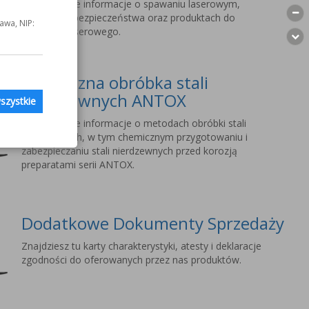
Szczegółowe informacje o spawaniu laserowym,
wymogach bezpieczeństwa oraz produktach do
awa, NIP:
spawania laserowego.
Chemiczna obróbka stali
nierdzewnych ANTOX
szystkie
Szczegółowe informacje o metodach obróbki stali
nierdzewnych, w tym chemicznym przygotowaniu i
zabezpieczaniu stali nierdzewnych przed korozją
preparatami serii ANTOX.
Dodatkowe Dokumenty Sprzedaży
Znajdziesz tu karty charakterystyki, atesty i deklaracje
zgodności do oferowanych przez nas produktów.