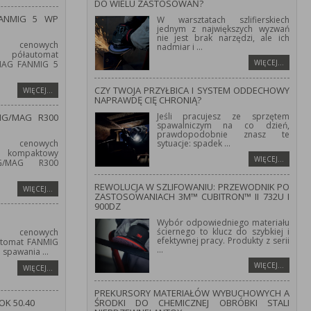
DO WIELU ZASTOSOWAŃ?
FANMIG 5 WP
W warsztatach szlifierskiech
jednym z największych wyzwań
nie jest brak narzędzi, ale ich
 cenowych
nadmiar i
...
półautomat
WIĘCEJ…
/MAG FANMIG 5
CZY TWOJA PRZYŁBICA I SYSTEM ODDECHOWY
WIĘCEJ…
NAPRAWDĘ CIĘ CHRONIĄ?
Jeśli pracujesz ze sprzętem
IG/MAG R300
spawalniczym na co dzień,
prawdopodobnie znasz te
 cenowych
sytuacje: spadek
...
kompaktowy
WIĘCEJ…
IG/MAG R300
REWOLUCJA W SZLIFOWANIU: PRZEWODNIK PO
WIĘCEJ…
ZASTOSOWANIACH 3M™ CUBITRON™ II 732U I
900DZ
Wybór odpowiedniego materiału
ściernego to klucz do szybkiej i
 cenowych
efektywnej pracy. Produkty z serii
utomat FANMIG
...
o spawania
...
WIĘCEJ…
WIĘCEJ…
PREKURSORY MATERIAŁÓW WYBUCHOWYCH A
OK 50.40
ŚRODKI DO CHEMICZNEJ OBRÓBKI STALI