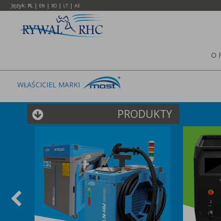
Język:
|
|
|
|
PL
EN
RO
LT
AE
O 
WŁAŚCICIEL MARKI
PRODUKTY