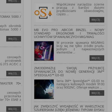
WIĘCEJ…
Współczesne narzędzia ścierne
pracują z bardzo dużymi
prędkościami obwodowymi,
często
...
OMAX 5000 /
WIĘCEJ…
wych obrotnik
tomax 5000 /
MB EVO PRO ABICOR BINZEL – NOWY
STANDARD ERGONOMII I TRWAŁOŚCI
UCHWYTÓW SPAWALNICZYCH MIG/MAG
WIĘCEJ…
W procesie spawania MIG/MAG
liczy się nie tylko źródło prądu.
Jednym z najważniejszych
elementów
...
 cenowych
WIĘCEJ…
prostownik
IG 315 AC/DC z
ZMODERNIZUJ SWOJĄ PRZYŁBICĘ
SPAWALNICZĄ DO NOWEJ GENERACJI 3M™
WIĘCEJ…
SPEEDGLAS™ G5-03
Seria 3M™ Speedglas™ G5-03 to
TMASTER 70+
następca kultowych modeli 9100
oraz 9002NC. Oferuje większe
...
 cenowych
WIĘCEJ…
przecinarka
er 70+ ESAB z
JAK ZWIĘKSZYĆ WYDAJNOŚĆ W WARSZTACIE
WIĘCEJ…
SZLIFIERSKIM DZIĘKI JEDNEMU TYPOWI DYSKU