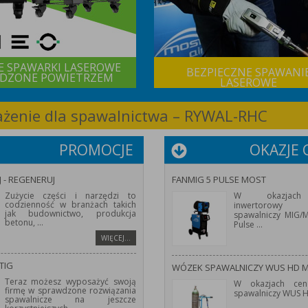
E SPAWARKI LASEROWE
BEZPIECZNE SPAWANI
DZONE POWIETRZEM
LASEROWE
sażenie dla spawalnictwa – RYWAL-RHC
PROMOCJE
OKAZJE
J - REGENERUJ
FANMIG 5 PULSE MOST
Zużycie części i narzędzi to
W okazjach
codzienność w branżach takich
inwertorowy 
jak budownictwo, produkcja
spawalniczy MIG
betonu,
...
Pulse
...
WIĘCEJ…
TIG
WÓZEK SPAWALNICZY WUS HD 
Teraz możesz wyposażyć swoją
W okazjach cen
firmę w sprawdzone rozwiązania
spawalniczy WUS 
spawalnicze na jeszcze