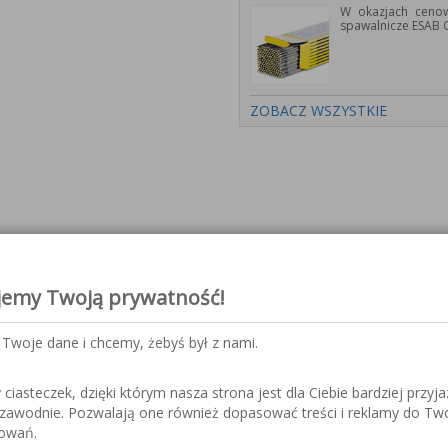
W okazjach cenow
spawalnicze ESAB 
ZOBACZ WSZYSTKIE
trony wybranych produktów ora
jemy Twoją prywatność!
Twoje dane i chcemy, żebyś był z nami.
iasteczek, dzięki którym nasza strona jest dla Ciebie bardziej przyja
nicze serii PYXAR
ezawodnie. Pozwalają one również dopasować treści i reklamy do Tw
sowań.