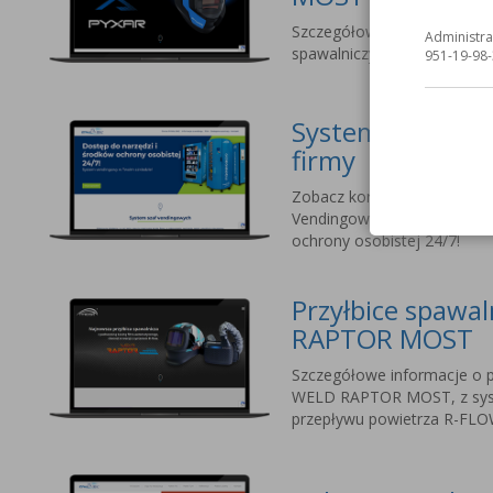
Szczegółowe informacje o na
Administra
spawalniczych dla profesjo
951-19-98-
Systemy vending
firmy
Zobacz korzyści ze stosow
Vendingowych MOST. Dostęp
ochrony osobistej 24/7!
Przyłbice spawa
RAPTOR MOST
Szczegółowe informacje o p
WELD RAPTOR MOST, z sy
przepływu powietrza R-FLO