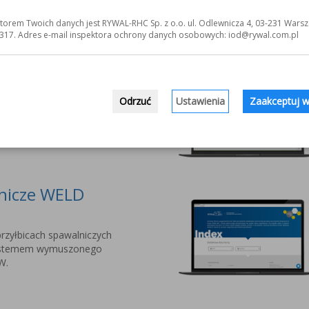
jnowszej serii przyłbic
torem Twoich danych jest RYWAL-RHC Sp. z o.o. ul. Odlewnicza 4, 03-231 Warsz
nalistów PYXAR MOST.
317. Adres e-mail inspektora ochrony danych osobowych: iod@rywal.com.pl
owe dla Twojej
Odrzuć
Ustawienia
Zaakceptuj w
ania Systemów
 do narzędzi i środków
lnicze WELD
rzyłbicach spawalniczych
stemem wymuszonego
W.