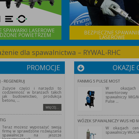
E SPAWARKI LASEROWE
BEZPIECZNE SPAWANI
DZONE POWIETRZEM
LASEROWE
sażenie dla spawalnictwa – RYWAL-RHC
PROMOCJE
OKAZJE
J - REGENERUJ
FANMIG 5 PULSE MOST
Zużycie części i narzędzi to
W okazjach
codzienność w branżach takich
inwertorowy 
jak budownictwo, produkcja
spawalniczy MIG
betonu,
...
Pulse
...
WIĘCEJ…
TIG
WÓZEK SPAWALNICZY WUS HD 
Teraz możesz wyposażyć swoją
W okazjach cen
firmę w sprawdzone rozwiązania
spawalniczy WUS 
spawalnicze na jeszcze