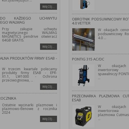
korzystniejszych
...
WIĘCEJ…
 DO KAŻDEGO UCHWYTU
OBROTNIK PODSUWNICOWY ROT
NEGO WALMAG
4.0 VETTER
Przy zakupie uchwytu
W okazjach ceno
magnetycznego WALMAG
podsuwnicowy Ro
MAGNETICS pendrive otwieracz
4.0
...
64GB GRATIS.
WIĘCEJ…
JALNA PRODUKTÓW FIRMY ESAB -
PONTIG 315 AC/DC
W okazjach
W trzecim kwartale polecamy
inwertorowy 
produkty firmy ESAB - EPR-
spawalniczy PONT
X1.1, LW1000 - Ochrona
...
przeciwogniowa,
...
WIĘCEJ…
PRZECINARKA PLAZMOWA CU
ROCZNIKA
ESAB
Ostatnie wycinarki plazmowe i
W okazjach
plazmowo-tlenowe z rocznika
inwertorowa 
2024
plazmowa Cutmast
...
WIĘCEJ…