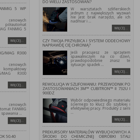
DO WIELU ZASTOSOWAŃ?
FANMIG 5 WP
W warsztatach szlifierskiech
jednym z największych wyzwań
nie jest brak narzędzi, ale ich
 cenowych
nadmiar i
...
półautomat
WIĘCEJ…
/MAG FANMIG 5
CZY TWOJA PRZYŁBICA I SYSTEM ODDECHOWY
WIĘCEJ…
NAPRAWDĘ CIĘ CHRONIĄ?
Jeśli pracujesz ze sprzętem
IG/MAG R300
spawalniczym na co dzień,
prawdopodobnie znasz te
 cenowych
sytuacje: spadek
...
kompaktowy
WIĘCEJ…
IG/MAG R300
REWOLUCJA W SZLIFOWANIU: PRZEWODNIK PO
WIĘCEJ…
ZASTOSOWANIACH 3M™ CUBITRON™ II 732U I
900DZ
Wybór odpowiedniego materiału
ściernego to klucz do szybkiej i
 cenowych
efektywnej pracy. Produkty z serii
utomat FANMIG
...
o spawania
...
WIĘCEJ…
WIĘCEJ…
PREKURSORY MATERIAŁÓW WYBUCHOWYCH A
OK 50.40
ŚRODKI DO CHEMICZNEJ OBRÓBKI STALI