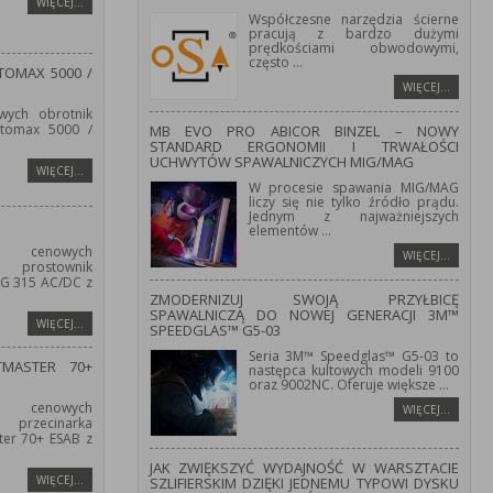
WIĘCEJ…
Współczesne narzędzia ścierne
pracują z bardzo dużymi
prędkościami obwodowymi,
często
...
OMAX 5000 /
WIĘCEJ…
wych obrotnik
tomax 5000 /
MB EVO PRO ABICOR BINZEL – NOWY
STANDARD ERGONOMII I TRWAŁOŚCI
UCHWYTÓW SPAWALNICZYCH MIG/MAG
WIĘCEJ…
W procesie spawania MIG/MAG
liczy się nie tylko źródło prądu.
Jednym z najważniejszych
elementów
...
 cenowych
WIĘCEJ…
prostownik
IG 315 AC/DC z
ZMODERNIZUJ SWOJĄ PRZYŁBICĘ
SPAWALNICZĄ DO NOWEJ GENERACJI 3M™
WIĘCEJ…
SPEEDGLAS™ G5-03
Seria 3M™ Speedglas™ G5-03 to
TMASTER 70+
następca kultowych modeli 9100
oraz 9002NC. Oferuje większe
...
 cenowych
WIĘCEJ…
przecinarka
er 70+ ESAB z
JAK ZWIĘKSZYĆ WYDAJNOŚĆ W WARSZTACIE
WIĘCEJ…
SZLIFIERSKIM DZIĘKI JEDNEMU TYPOWI DYSKU