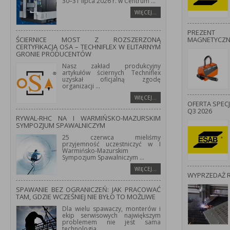
30–31 lipca 2026 r. w Centrum
...
WIĘCEJ…
PREZENT
ŚCIERNICE MOST Z ROZSZERZONĄ
MAGNETYCZ
CERTYFIKACJĄ OSA – TECHNIFLEX W ELITARNYM
GRONIE PRODUCENTÓW
Nasz zakład produkcyjny
artykułów ściernych Techniflex
uzyskał oficjalną zgodę
organizacji
...
WIĘCEJ…
OFERTA SPEC
Q3 2026
RYWAL-RHC NA I WARMIŃSKO-MAZURSKIM
SYMPOZJUM SPAWALNICZYM
25 czerwca mieliśmy
przyjemność uczestniczyć w I
Warmińsko-Mazurskim
Sympozjum Spawalniczym
...
WIĘCEJ…
WYPRZEDAŻ 
SPAWANIE BEZ OGRANICZEŃ: JAK PRACOWAĆ
TAM, GDZIE WCZEŚNIEJ NIE BYŁO TO MOŻLIWE
Dla wielu spawaczy, monterów i
ekip serwisowych największym
problemem nie jest sama
technologia
...