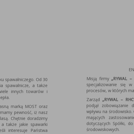
EN
Misją firmy
„RYWAL – 
ku spawalniczego. Od 30
specjalizowanie się 
nia spawalnicze, a także
procesów, w których ma 
 wiele innych towarów i
iepła.
Zarząd
„RYWAL – RHC
podjął zobowiązanie 
własną marką MOST oraz
wpływu na środowisko. 
 mamy pewność, iż nasz
mających zastosowan
lasą. Chętnie doradzimy
dotyczących Spółki, do
 a także jakie spawarki
środowiskowych.
śli interesuje Państwa