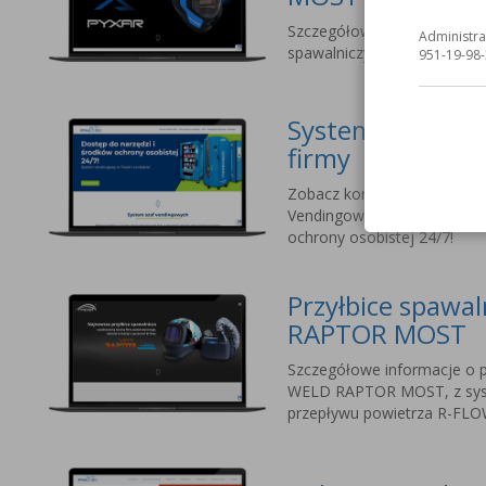
Szczegółowe informacje o na
Administra
spawalniczych dla profesjo
951-19-98-
Systemy vending
firmy
Zobacz korzyści ze stosow
Vendingowych MOST. Dostęp
ochrony osobistej 24/7!
Przyłbice spawa
RAPTOR MOST
Szczegółowe informacje o p
WELD RAPTOR MOST, z sy
przepływu powietrza R-FLO