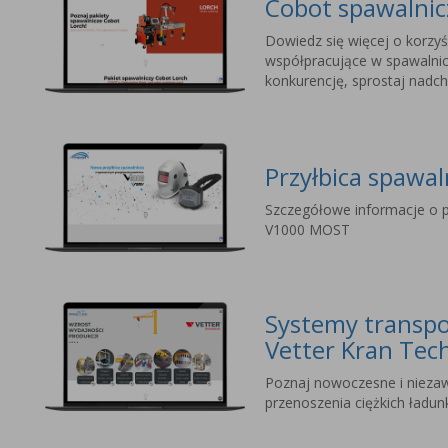
Cobot spawalni
Dowiedz się więcej o korzyś
współpracujące w spawalnic
konkurencję, sprostaj nad
Przyłbica spawa
Szczegółowe informacje o p
V1000 MOST
Systemy transpo
Vetter Kran Tec
Poznaj nowoczesne i nieza
przenoszenia ciężkich ładu