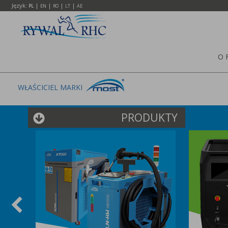
Język:
|
|
|
|
PL
EN
RO
LT
AE
O 
WŁAŚCICIEL MARKI
PRODUKTY