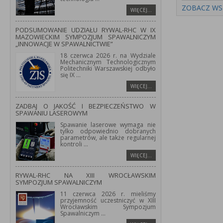
ZOBACZ WS
WIĘCEJ…
PODSUMOWANIE UDZIAŁU RYWAL-RHC W IX
MAZOWIECKIM SYMPOZJUM SPAWALNICZYM
„INNOWACJE W SPAWALNICTWIE”
18 czerwca 2026 r. na Wydziale
Mechanicznym Technologicznym
Politechniki Warszawskiej odbyło
się IX
...
WIĘCEJ…
ZADBAJ O JAKOŚĆ I BEZPIECZEŃSTWO W
SPAWANIU LASEROWYM
Spawanie laserowe wymaga nie
tylko odpowiednio dobranych
parametrów, ale także regularnej
kontroli
...
WIĘCEJ…
RYWAL-RHC NA XIII WROCŁAWSKIM
SYMPOZJUM SPAWALNICZYM
11 czerwca 2026 r. mieliśmy
przyjemność uczestniczyć w XIII
Wrocławskim Sympozjum
Spawalniczym
...