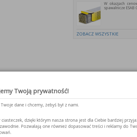
W okazjach cenow
spawalnicze ESAB 
ZOBACZ WSZYSTKIE
trony wybranych produktów ora
jemy Twoją prywatność!
Twoje dane i chcemy, żebyś był z nami.
iasteczek, dzięki którym nasza strona jest dla Ciebie bardziej przyja
nicze serii PYXAR
ezawodnie. Pozwalają one również dopasować treści i reklamy do Tw
sowań.