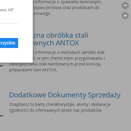
Szczegółowe informacje o spawaniu laserowym,
wymogach bezpieczeństwa oraz produktach do
awa, NIP:
spawania laserowego.
Chemiczna obróbka stali
nierdzewnych ANTOX
szystkie
Szczegółowe informacje o metodach obróbki stali
nierdzewnych, w tym chemicznym przygotowaniu i
zabezpieczaniu stali nierdzewnych przed korozją
preparatami serii ANTOX.
Dodatkowe Dokumenty Sprzedaży
Znajdziesz tu karty charakterystyki, atesty i deklaracje
zgodności do oferowanych przez nas produktów.