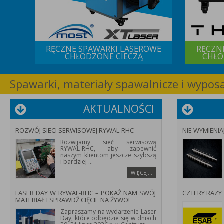
 IQS
RĘCZNE SPAWARKI LASEROWE
RĘCZN
CHŁODZONE CIECZĄ
CHŁO
Spawarki, materiały spawalnicze i wypo
AKTUALNOŚCI
ROZWÓJ SIECI SERWISOWEJ RYWAL-RHC
NIE WYMIENIA
Rozwijamy sieć serwisową
RYWAL-RHC, aby zapewnić
naszym klientom jeszcze szybszą
i bardziej
...
WIĘCEJ…
LASER DAY W RYWAL-RHC – POKAŻ NAM SWÓJ
CZTERY RAZY 
MATERIAŁ I SPRAWDŹ CIĘCIE NA ŻYWO!
Zapraszamy na wydarzenie Laser
Day, które odbędzie się w dniach