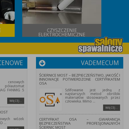
E
CZYSZCZENIE
USŁUG
ELEKTROCHEMICZNE
 CENOWE
VADEMECUM
ŚCIERNICE MOST – BEZPIECZEŃSTWO, JAKOŚĆ I
INNOWACJE POTWIERDZONE CERTYFIKATEM
 cenowych
OSA
półautomat
/MAG FANMIG 5
Szlifowanie jest jedną z
najstarszych metod obróbki
materiałów stosowanych przez
WIĘCEJ…
człowieka. Mimo
...
WIĘCEJ…
MOST
owych wózek
CERTYFIKAT OSA – GWARANCJA
HD
...
BEZPIECZEŃSTWA PROFESJONALNYCH
ŚCIERNIC MOST