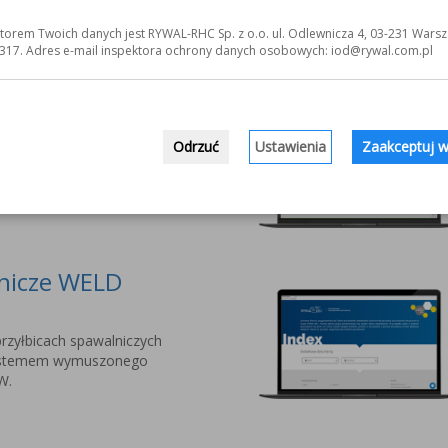
jnowszej serii przyłbic
torem Twoich danych jest RYWAL-RHC Sp. z o.o. ul. Odlewnicza 4, 03-231 Warsz
nalistów PYXAR MOST.
317. Adres e-mail inspektora ochrony danych osobowych: iod@rywal.com.pl
owe dla Twojej
Odrzuć
Ustawienia
Zaakceptuj w
ania Systemów
 do narzędzi i środków
lnicze WELD
rzyłbicach spawalniczych
stemem wymuszonego
W.