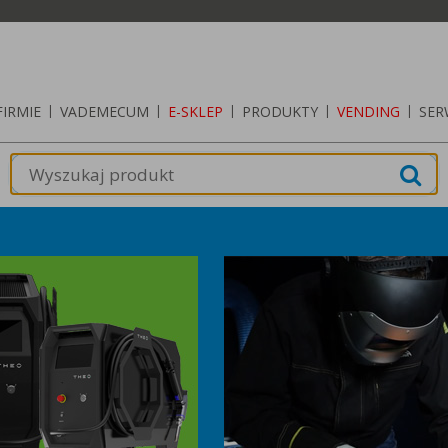
FIRMIE
|
VADEMECUM
|
E-SKLEP
|
PRODUKTY
|
VENDING
|
SER