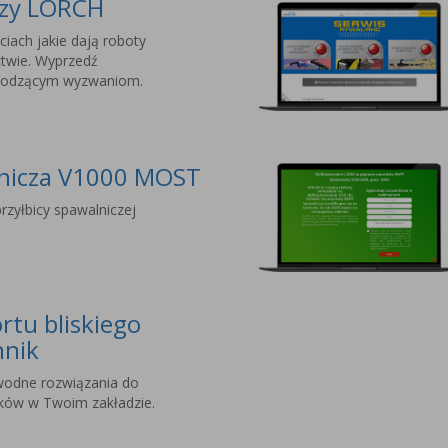
czy LORCH
ciach jakie dają roboty
twie. Wyprzedź
chodzącym wyzwaniom.
lnicza V1000 MOST
rzyłbicy spawalniczej
rtu bliskiego
hnik
wodne rozwiązania do
nków w Twoim zakładzie.