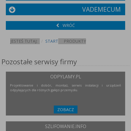
VADEMECUM
WRÓĆ
JESTEŚ TUTAJ:
START
PRODUKTY
Pozostałe serwisy firmy
ODPYLAMY.PL
Projektowanie i dobór, montaż, serwis instalacji i urządzeń
odpylających dla różnych gałęzi przemysłu.
ZOBACZ
SZLIFOWANIE.INFO