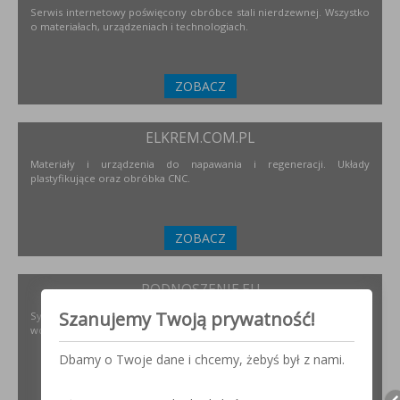
Serwis internetowy poświęcony obróbce stali nierdzewnej. Wszystko
o materiałach, urządzeniach i technologiach.
ZOBACZ
ELKREM.COM.PL
Materiały i urządzenia do napawania i regeneracji. Układy
plastyfikujące oraz obróbka CNC.
ZOBACZ
PODNOSZENIE.EU
Szanujemy Twoją prywatność!
Systemy transportu bliskiego, żurawie, żurawików, suwnice,
wciągników oraz wiele innych.
Dbamy o Twoje dane i chcemy, żebyś był z nami.
ZOBACZ