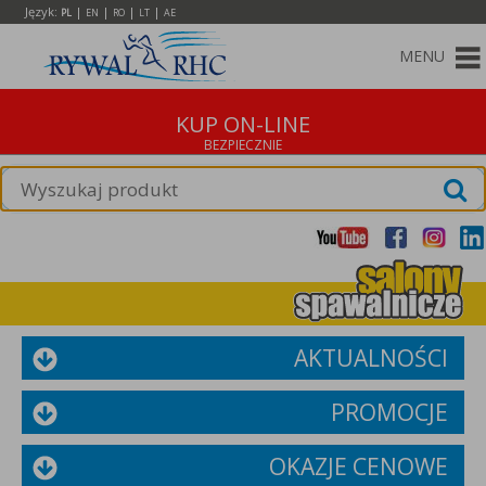
Język:
|
|
|
|
PL
EN
RO
LT
AE
MENU
KUP ON-LINE
AKTUALNOŚCI
PROMOCJE
OKAZJE CENOWE