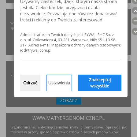
Używamy ciasteczek, dzięki którym nasza strona
jest dla Ciebie bardziej przyjazna i działa
niezawodnie. Pozwalają one również dopasować
XIRIS.PL
treści i reklamy do Twoich zainteresowań.
Wysoce wyspecjalizowane kamery spawalnicze do badania jakości
spoin spawalniczych
Administratorem Twoich danych jest RYWAL-RHC Sp. z
o.o. ul. Odlewnicza 4, 03-231 Warszawa, NIP: 951-19-98-
317. Adres e-mail inspektora ochrony danych osobowych:
ZOBACZ
iod@rywal.com.pl
INCOFLEX.PL
Polski producent materiałów ściernych dla przemysłu
Zaakceptuj
Odrzuć
Ustawienia
wszystkie
ZOBACZ
WWW.MATYERGONOMICZNE.PL
Ergonomiczne, antyzmęczeniowe maty przemysłowe. Sprawdź jak
możesz w prosty sposób poprawić zdrowie swoich pracowników.