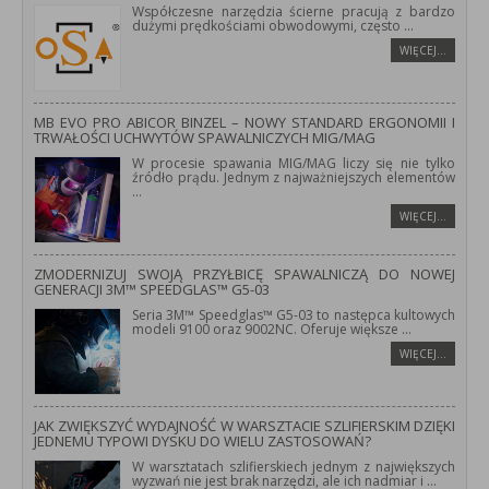
Współczesne narzędzia ścierne pracują z bardzo
dużymi prędkościami obwodowymi, często
...
WIĘCEJ…
MB EVO PRO ABICOR BINZEL – NOWY STANDARD ERGONOMII I
TRWAŁOŚCI UCHWYTÓW SPAWALNICZYCH MIG/MAG
W procesie spawania MIG/MAG liczy się nie tylko
źródło prądu. Jednym z najważniejszych elementów
...
WIĘCEJ…
ZMODERNIZUJ SWOJĄ PRZYŁBICĘ SPAWALNICZĄ DO NOWEJ
GENERACJI 3M™ SPEEDGLAS™ G5-03
Seria 3M™ Speedglas™ G5-03 to następca kultowych
modeli 9100 oraz 9002NC. Oferuje większe
...
WIĘCEJ…
JAK ZWIĘKSZYĆ WYDAJNOŚĆ W WARSZTACIE SZLIFIERSKIM DZIĘKI
JEDNEMU TYPOWI DYSKU DO WIELU ZASTOSOWAŃ?
W warsztatach szlifierskiech jednym z największych
wyzwań nie jest brak narzędzi, ale ich nadmiar i
...