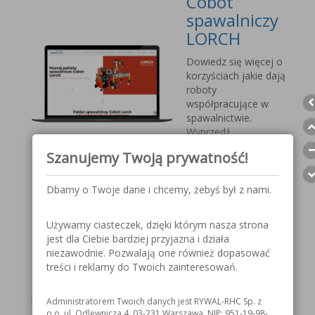
Cobot
spawalniczy
LORCH
Dowiedz się więcej o
korzyściach jakie dają
roboty
współpracujące w
spawalnictwie.
Wyprzedź
konkurencję, sprostaj
Szanujemy Twoją prywatność!
nadchodzącym
wyzwaniom.
Dbamy o Twoje dane i chcemy, żebyś był z nami.
Przyłbica
Używamy ciasteczek, dzięki którym nasza strona
spawalnicza
jest dla Ciebie bardziej przyjazna i działa
V1000 MOST
niezawodnie. Pozwalają one również dopasować
treści i reklamy do Twoich zainteresowań.
Szczegółowe
informacje o
Administratorem Twoich danych jest RYWAL-RHC Sp. z
przyłbicy spawalniczej
o.o. ul. Odlewnicza 4, 03-231 Warszawa, NIP: 951-19-98-