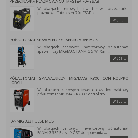
PRZECINARKA PLAZMOWA CUTMASTER 70+ ESAB
W okazjach cenowych inwertorowa przecinarka
plazmowa Cutmaster 70+ ESAB z
...
WIĘCEJ…
PÓŁAUTOMAT SPAWALNICZY FANMIG 5 WP MOST
W okazjach cenowych inwertorowy półautomat
spawalniczy MIG/MAG FANMIG 5 WP/5m
...
WIĘCEJ…
PÓŁAUTOMAT SPAWALNICZY MIG/MAG R300 CONTROLPRO
LORCH
W okazjach cenowych inwertorowy kompaktowy
półautomat MIG/MAG R300 ControlPro
...
WIĘCEJ…
FANMIG 322 PULSE MOST
W okazjach cenowych inwertorowy półautomat
FANMIG 322 Pulse MOST do spawania
...