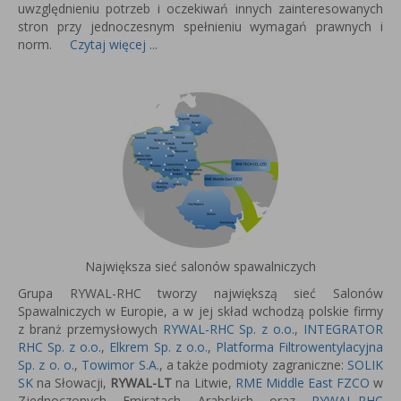
uwzględnieniu potrzeb i oczekiwań innych zainteresowanych
stron przy jednoczesnym spełnieniu wymagań prawnych i
norm.
Czytaj więcej ...
Największa sieć salonów spawalniczych
Grupa RYWAL-RHC tworzy największą sieć Salonów
Spawalniczych w Europie, a w jej skład wchodzą polskie firmy
z branż przemysłowych
RYWAL-RHC Sp. z o.o.
,
INTEGRATOR
RHC Sp. z o.o.
,
Elkrem Sp. z o.o.
,
Platforma Filtrowentylacyjna
Sp. z o. o.
,
Towimor S.A.
, a także podmioty zagraniczne:
SOLIK
SK
na Słowacji,
RYWAL-LT
na Litwie,
RME Middle East FZCO
w
Zjednoczonych Emiratach Arabskich oraz
RYWAL-RHC