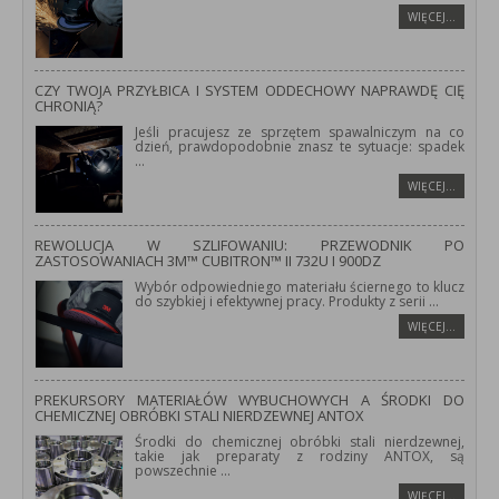
WIĘCEJ…
CZY TWOJA PRZYŁBICA I SYSTEM ODDECHOWY NAPRAWDĘ CIĘ
CHRONIĄ?
Jeśli pracujesz ze sprzętem spawalniczym na co
dzień, prawdopodobnie znasz te sytuacje: spadek
...
WIĘCEJ…
REWOLUCJA W SZLIFOWANIU: PRZEWODNIK PO
ZASTOSOWANIACH 3M™ CUBITRON™ II 732U I 900DZ
Wybór odpowiedniego materiału ściernego to klucz
do szybkiej i efektywnej pracy. Produkty z serii
...
WIĘCEJ…
PREKURSORY MATERIAŁÓW WYBUCHOWYCH A ŚRODKI DO
CHEMICZNEJ OBRÓBKI STALI NIERDZEWNEJ ANTOX
Środki do chemicznej obróbki stali nierdzewnej,
takie jak preparaty z rodziny ANTOX, są
powszechnie
...
WIĘCEJ…