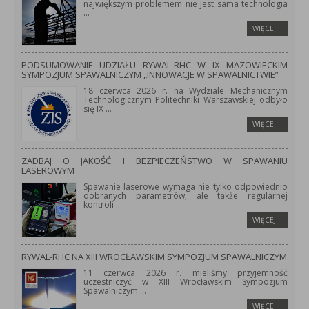
największym problemem nie jest sama technologia
...
WIĘCEJ…
PODSUMOWANIE UDZIAŁU RYWAL-RHC W IX MAZOWIECKIM
SYMPOZJUM SPAWALNICZYM „INNOWACJE W SPAWALNICTWIE”
18 czerwca 2026 r. na Wydziale Mechanicznym
Technologicznym Politechniki Warszawskiej odbyło
się IX
...
WIĘCEJ…
ZADBAJ O JAKOŚĆ I BEZPIECZEŃSTWO W SPAWANIU
LASEROWYM
Spawanie laserowe wymaga nie tylko odpowiednio
dobranych parametrów, ale także regularnej
kontroli
...
WIĘCEJ…
RYWAL-RHC NA XIII WROCŁAWSKIM SYMPOZJUM SPAWALNICZYM
11 czerwca 2026 r. mieliśmy przyjemność
uczestniczyć w XIII Wrocławskim Sympozjum
Spawalniczym
...
WIĘCEJ…