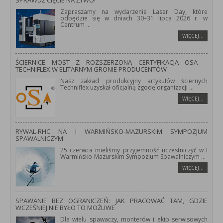
SPRAWDŹ CIĘCIE NA ŻYWO!
Zapraszamy na wydarzenie Laser Day, które
odbędzie się w dniach 30–31 lipca 2026 r. w
Centrum
...
WIĘCEJ…
ŚCIERNICE MOST Z ROZSZERZONĄ CERTYFIKACJĄ OSA –
TECHNIFLEX W ELITARNYM GRONIE PRODUCENTÓW
Nasz zakład produkcyjny artykułów ściernych
Techniflex uzyskał oficjalną zgodę organizacji
...
WIĘCEJ…
RYWAL-RHC NA I WARMIŃSKO-MAZURSKIM SYMPOZJUM
SPAWALNICZYM
25 czerwca mieliśmy przyjemność uczestniczyć w I
Warmińsko-Mazurskim Sympozjum Spawalniczym
...
WIĘCEJ…
SPAWANIE BEZ OGRANICZEŃ: JAK PRACOWAĆ TAM, GDZIE
WCZEŚNIEJ NIE BYŁO TO MOŻLIWE
Dla wielu spawaczy, monterów i ekip serwisowych