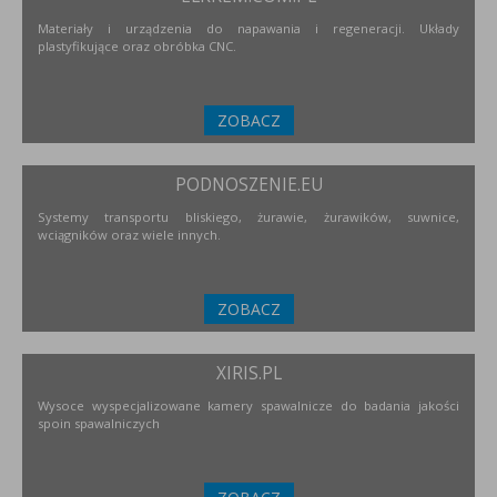
Materiały i urządzenia do napawania i regeneracji. Układy
plastyfikujące oraz obróbka CNC.
ZOBACZ
PODNOSZENIE.EU
Systemy transportu bliskiego, żurawie, żurawików, suwnice,
wciągników oraz wiele innych.
ZOBACZ
XIRIS.PL
Wysoce wyspecjalizowane kamery spawalnicze do badania jakości
spoin spawalniczych