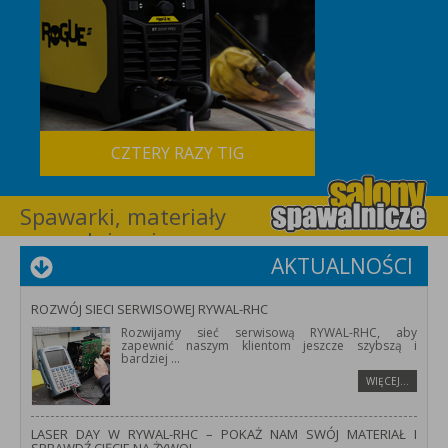
CZTERY RAZY TIG
Spawarki, materiały
spawalnicze i
wyposażenie dla
AKTUALNOŚCI
spawalnictwa –
RYWAL-RHC
ROZWÓJ SIECI SERWISOWEJ RYWAL-RHC
Rozwijamy sieć serwisową RYWAL-RHC, aby
zapewnić naszym klientom jeszcze szybszą i
bardziej
...
WIĘCEJ…
LASER DAY W RYWAL-RHC – POKAŻ NAM SWÓJ MATERIAŁ I