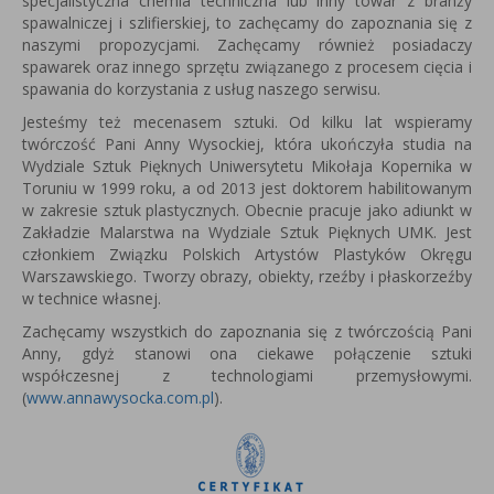
specjalistyczna chemia techniczna lub inny towar z branży
spawalniczej i szlifierskiej, to zachęcamy do zapoznania się z
naszymi propozycjami. Zachęcamy również posiadaczy
spawarek oraz innego sprzętu związanego z procesem cięcia i
spawania do korzystania z usług naszego serwisu.
Jesteśmy też mecenasem sztuki. Od kilku lat wspieramy
twórczość Pani Anny Wysockiej, która u
kończyła studia na
Wydziale Sztuk Pięknych Uniwersytetu Mikołaja Kopernika w
Toruniu w 1999 roku, a od 2013 jest
doktorem habilitowanym
w zakresie sztuk plastycznych.
Obecnie pracuje jako adiunkt w
Zakładzie Malarstwa na Wydziale Sztuk Pięknych UMK.
Jest
członkiem Związku Polskich Artystów Plastyków Okręgu
Warszawskiego.
Tworzy obrazy, obiekty, rzeźby i płaskorzeźby
w technice własnej.
Zachęcamy wszystkich do zapoznania się z twórczością Pani
Anny, gdyż stanowi ona ciekawe połączenie sztuki
współczesnej z technologiami przemysłowymi.
(
www.annawysocka.com.pl
).