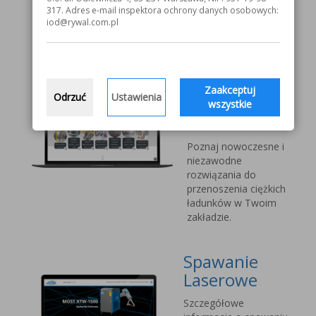
V1000 MOST
317. Adres e-mail inspektora ochrony danych osobowych:
iod@rywal.com.pl
Systemy
transportu
bliskiego
Zaakceptuj
Odrzuć
Ustawienia
Vetter Kran
wszystkie
Technik
Poznaj nowoczesne i
niezawodne
rozwiązania do
przenoszenia ciężkich
ładunków w Twoim
zakładzie.
Spawanie
Laserowe
Szczegółowe