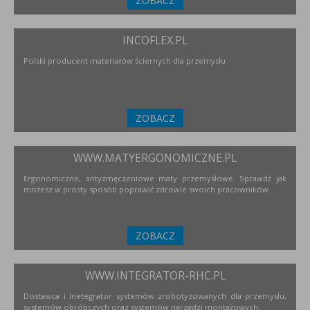
ZOBACZ
INCOFLEX.PL
Polski producent materiałów ściernych dla przemysłu
ZOBACZ
WWW.MATYERGONOMICZNE.PL
Ergonomiczne, antyzmęczeniowe maty przemysłowe. Sprawdź jak
możesz w prosty sposób poprawić zdrowie swoich pracowników.
ZOBACZ
WWW.INTEGRATOR-RHC.PL
Dostawca i inetegrator systemów zrobotyzowanych dla przemysłu,
systemów obróbczych oraz systemów narzędzi montażowych.