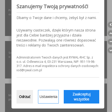
ODPYLAMY.PL
Szanujemy Twoją prywatność!
Projektowanie i dobór, montaż, serwis instalacji i urządzeń
odpylających dla różnych gałęzi przemysłu.
Dbamy o Twoje dane i chcemy, żebyś był z nami.
Używamy ciasteczek, dzięki którym nasza strona
ZOBACZ
jest dla Ciebie bardziej przyjazna i działa
niezawodnie. Pozwalają one również dopasować
treści i reklamy do Twoich zainteresowań.
SZLIFOWANIE.INFO
Serwis internetowy poświęcony obróbce stali nierdzewnej. Wszystko
o materiałach, urządzeniach i technologiach.
Administratorem Twoich danych jest RYWAL-RHC Sp. z
o.o. ul. Odlewnicza 4, 03-231 Warszawa, NIP: 951-19-98-
317. Adres e-mail inspektora ochrony danych osobowych:
iod@rywal.com.pl
ZOBACZ
ELKREM.COM.PL
Zaakceptuj
Materiały i urządzenia do napawania i regeneracji. Układy
Odrzuć
Ustawienia
wszystkie
plastyfikujące oraz obróbka CNC.