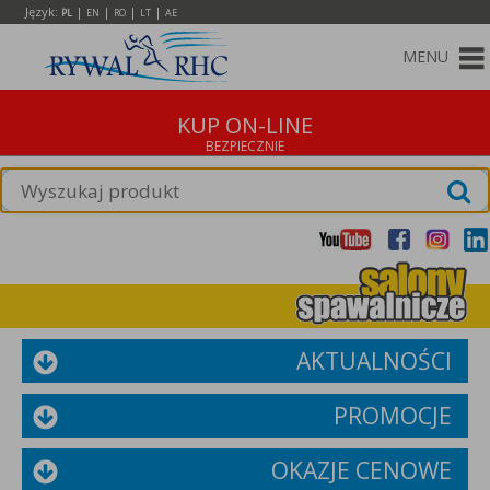
Język:
|
|
|
|
PL
EN
RO
LT
AE
MENU
KUP ON-LINE
AKTUALNOŚCI
PROMOCJE
OKAZJE CENOWE