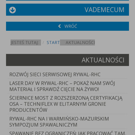
VADEMECUM
WRÓĆ
JESTEŚ TUTAJ:
START
AKTUALNOŚCI
AKTUALNOŚCI
ROZWÓJ SIECI SERWISOWEJ RYWAL-RHC
LASER DAY W RYWAL-RHC – POKAŻ NAM SWÓJ
MATERIAŁ I SPRAWDŹ CIĘCIE NA ŻYWO!
ŚCIERNICE MOST Z ROZSZERZONĄ CERTYFIKACJĄ
OSA – TECHNIFLEX W ELITARNYM GRONIE
PRODUCENTÓW
RYWAL-RHC NA I WARMIŃSKO-MAZURSKIM
SYMPOZJUM SPAWALNICZYM
SPAWANIE BEZ OGRANICZEŃ: JAK PRACOWAĆ TAM,