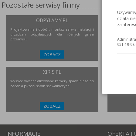
Pozostałe serwisy firmy
Używamy c
działa ni
ODPYLAMY.PL
S
zaintere
Projektowanie i dobór, montaż, serwis instalacji i
Serwis inter
urządzeń odpylających dla różnych gałęzi
nierdzewne
przemysłu.
urządzeniach i
Administra
951-19-98-
ZOBACZ
XIRIS.PL
Wysoce wyspecjalizowane kamery spawalnicze do
Polski prod
badania jakości spoin spawalniczych
przemysłu
ZOBACZ
INFORMACJE
OFERTA I 