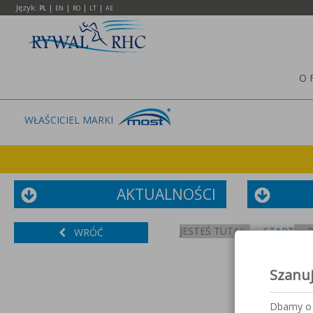
Język:
|
|
|
|
PL
EN
RO
LT
AE
O 
WŁAŚCICIEL MARKI
AKTUALNOŚCI
JESTEŚ TUTAJ:
START
WRÓĆ
Szanu
Dbamy o 