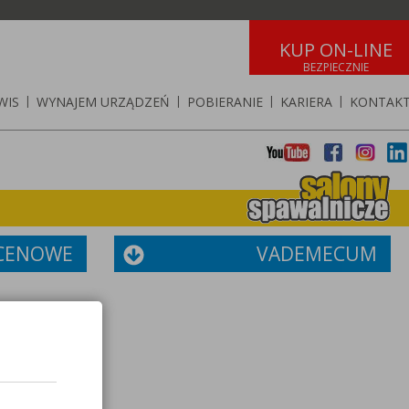
KUP ON-LINE
WIS
|
WYNAJEM URZĄDZEŃ
|
POBIERANIE
|
KARIERA
|
KONTAK
 CENOWE
VADEMECUM