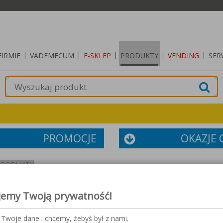
FIRMIE
|
VADEMECUM
|
E-SKLEP
|
PRODUKTY
|
VENDING
|
SER
PROMOCJE
OKAZJE
PRODUKTY
jemy Twoją prywatność!
Twoje dane i chcemy, żebyś był z nami.