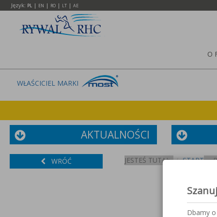
Język:
|
|
|
|
PL
EN
RO
LT
AE
O 
WŁAŚCICIEL MARKI
AKTUALNOŚCI
JESTEŚ TUTAJ:
START
WRÓĆ
Szanu
Dbamy o 