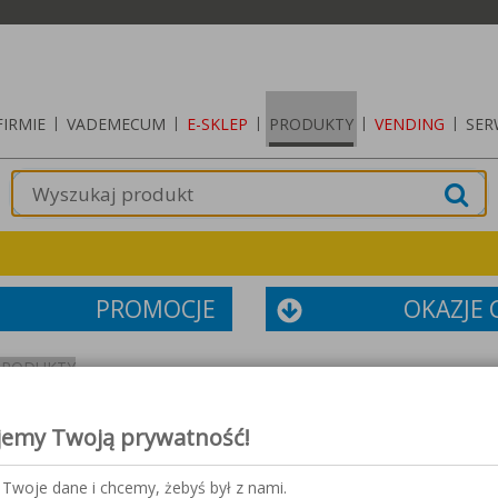
FIRMIE
|
VADEMECUM
|
E-SKLEP
|
PRODUKTY
|
VENDING
|
SER
PROMOCJE
OKAZJE
PRODUKTY
jemy Twoją prywatność!
Twoje dane i chcemy, żebyś był z nami.