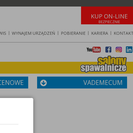
KUP ON-LINE
WIS
|
WYNAJEM URZĄDZEŃ
|
POBIERANIE
|
KARIERA
|
KONTAK
 CENOWE
VADEMECUM