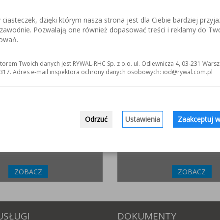
iasteczek, dzięki którym nasza strona jest dla Ciebie bardziej przyja
ezawodnie. Pozwalają one również dopasować treści i reklamy do Tw
ZLIFOWANIE.INFO
ELKREM.COM.P
sowań.
netowy poświęcony obróbce stali
Materiały i urządzenia do napawania
j. Wszystko o materiałach,
Układy plastyfikujące oraz obróbka
 technologiach.
torem Twoich danych jest RYWAL-RHC Sp. z o.o. ul. Odlewnicza 4, 03-231 Warsz
317. Adres e-mail inspektora ochrony danych osobowych: iod@rywal.com.pl
ZOBACZ
ZOBACZ
INCOFLEX.PL
WWW.MATYERGONOMIC
Odrzuć
Ustawienia
Zaakceptuj w
ucent materiałów ściernych dla
Ergonomiczne, antyzmęcze
przemysłowe. Sprawdź jak moż
sposób poprawić zdrowie swoich p
ZOBACZ
ZOBACZ
USŁUGI
DOKUMENTY