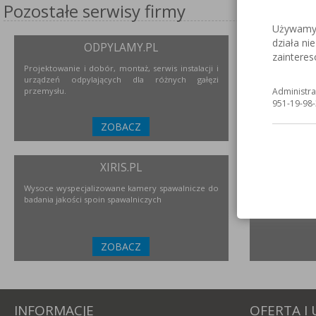
Pozostałe serwisy firmy
Używamy c
działa ni
ODPYLAMY.PL
S
zaintere
Projektowanie i dobór, montaż, serwis instalacji i
Serwis inter
urządzeń odpylających dla różnych gałęzi
nierdzewne
przemysłu.
urządzeniach i
Administra
951-19-98-
ZOBACZ
XIRIS.PL
Wysoce wyspecjalizowane kamery spawalnicze do
Polski prod
badania jakości spoin spawalniczych
przemysłu
ZOBACZ
INFORMACJE
OFERTA I 