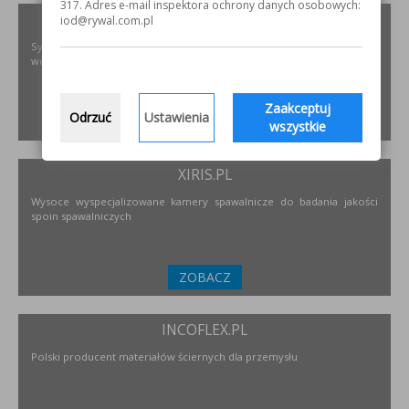
317. Adres e-mail inspektora ochrony danych osobowych:
PODNOSZENIE.EU
iod@rywal.com.pl
Systemy transportu bliskiego, żurawie, żurawików, suwnice,
wciągników oraz wiele innych.
Zaakceptuj
Odrzuć
Ustawienia
ZOBACZ
wszystkie
XIRIS.PL
Wysoce wyspecjalizowane kamery spawalnicze do badania jakości
spoin spawalniczych
ZOBACZ
INCOFLEX.PL
Polski producent materiałów ściernych dla przemysłu