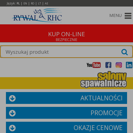
Język:
|
|
|
|
PL
EN
RO
LT
AE
MENU
KUP ON-LINE
AKTUALNOŚCI
PROMOCJE
OKAZJE CENOWE