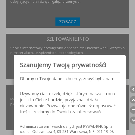
odpylających dla różnych gałęzi przemysłu.
ZOBACZ
SZLIFOWANIE.INFO
Serwis internetowy poświęcony obróbce stali nierdzewnej. Wszystko
o materiałach, urządzeniach i technologiach.
Szanujemy Twoją prywatność!
ZOBACZ
Dbamy o Twoje dane i chcemy, żebyś był z nami.
ELKREM.COM.PL
Używamy ciasteczek, dzięki którym nasza strona
Materiały i urządzenia do napawania i regeneracji. Układy
jest dla Ciebie bardziej przyjazna i działa
plastyfikujące oraz obróbka CNC.
niezawodnie. Pozwalają one również dopasować
treści i reklamy do Twoich zainteresowań.
ZOBACZ
Administratorem Twoich danych jest RYWAL-RHC Sp. z
o.o. ul. Odlewnicza 4, 03-231 Warszawa, NIP: 951-19-98-