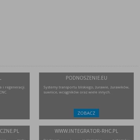
L
PODNOSZENIE.EU
 i regeneracji.
Systemy transportu bliskiego, żurawie, żurawików,
 CNC.
suwnice, wciągników oraz wiele innych.
ZOBACZ
ZNE.PL
WWW.INTEGRATOR-RHC.PL