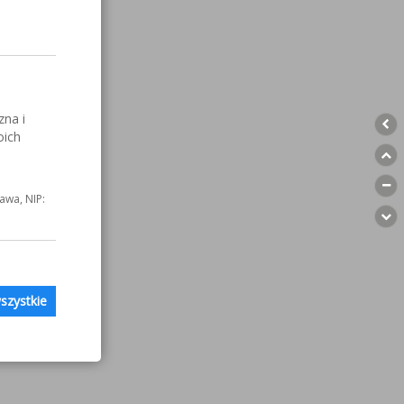
zna i
oich
awa, NIP:
szystkie