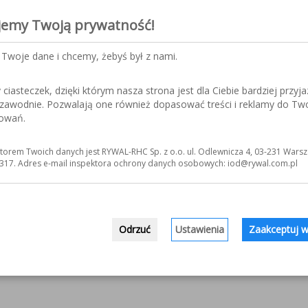
jemy Twoją prywatność!
Twoje dane i chcemy, żebyś był z nami.
iasteczek, dzięki którym nasza strona jest dla Ciebie bardziej przyja
ezawodnie. Pozwalają one również dopasować treści i reklamy do Tw
sowań.
torem Twoich danych jest RYWAL-RHC Sp. z o.o. ul. Odlewnicza 4, 03-231 Warsz
317. Adres e-mail inspektora ochrony danych osobowych: iod@rywal.com.pl
Odrzuć
Ustawienia
Zaakceptuj w