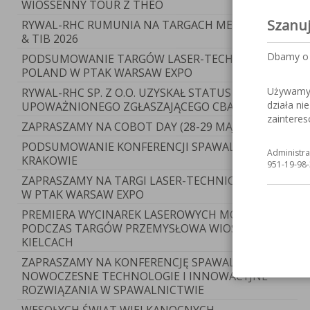
WIOSSENNY TOUR Z THEO
Szanu
RYWAL-RHC RUMUNIA NA TARGACH METAL SHOW
& TIB 2026
Dbamy o 
PODSUMOWANIE TARGÓW LASER-TECHNICA
POLAND W PTAK WARSAW EXPO
Używamy c
RYWAL-RHC SP. Z O.O. UZYSKAŁ STATUS
działa ni
UPOWAŻNIONEGO ZGŁASZAJĄCEGO CBAM
zaintere
ZAPRASZAMY NA COBOT DAY (28-29 MAJA)
PODSUMOWANIE KONFERENCJI SPAWALNICZEJ W
Administra
KRAKOWIE
951-19-98-
ZAPRASZAMY NA TARGI LASER-TECHNICA POLAND
W PTAK WARSAW EXPO
PREMIERA WYCINAREK LASEROWYCH MOST
PODCZAS TARGÓW PRZEMYSŁOWA WIOSNA 2026 W
KIELCACH
ZAPRASZAMY NA KONFERENCJĘ SPAWALNICZĄ –
NOWOCZESNE TECHNOLOGIE I INNOWACYJNE
ROZWIĄZANIA W SPAWALNICTWIE