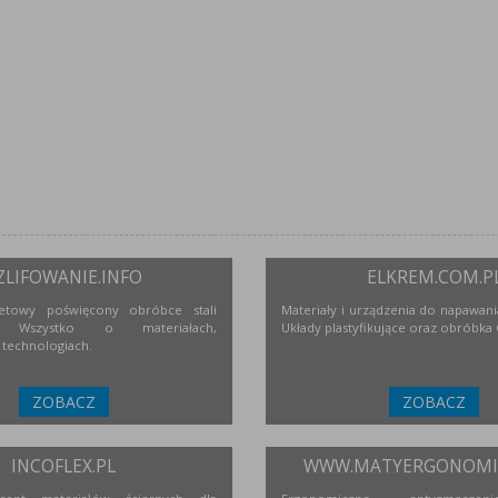
ZLIFOWANIE.INFO
ELKREM.COM.P
netowy poświęcony obróbce stali
Materiały i urządzenia do napawania
j. Wszystko o materiałach,
Układy plastyfikujące oraz obróbka
 technologiach.
ZOBACZ
ZOBACZ
INCOFLEX.PL
WWW.MATYERGONOMIC