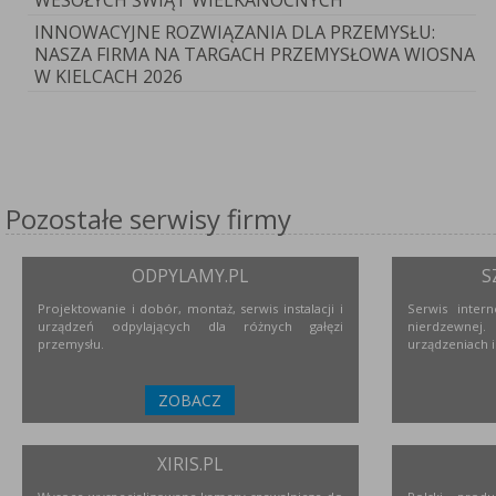
WESOŁYCH ŚWIĄT WIELKANOCNYCH
INNOWACYJNE ROZWIĄZANIA DLA PRZEMYSŁU:
NASZA FIRMA NA TARGACH PRZEMYSŁOWA WIOSNA
W KIELCACH 2026
Pozostałe serwisy firmy
ODPYLAMY.PL
S
Projektowanie i dobór, montaż, serwis instalacji i
Serwis inter
urządzeń odpylających dla różnych gałęzi
nierdzewne
przemysłu.
urządzeniach i
ZOBACZ
XIRIS.PL