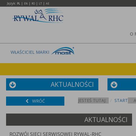
Język:
|
|
|
|
PL
EN
RO
LT
AE
O 
WŁAŚCICIEL MARKI
AKTUALNOŚCI
JESTEŚ TUTAJ:
START
WRÓĆ
AKTUALNOŚCI
ROZWÓJ SIECI SERWISOWEJ RYWAL-RHC