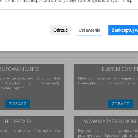
317. Adres e-mail inspektora ochrony danych osobowych: iod@rywal.com.pl
Odrzuć
Ustawienia
Zaakceptuj w
ZLIFOWANIE.INFO
ELKREM.COM.P
netowy poświęcony obróbce stali
Materiały i urządzenia do napawania
j. Wszystko o materiałach,
Układy plastyfikujące oraz obróbka
 technologiach.
ZOBACZ
ZOBACZ
INCOFLEX.PL
WWW.MATYERGONOMIC
ucent materiałów ściernych dla
Ergonomiczne, antyzmęcze
przemysłowe. Sprawdź jak moż