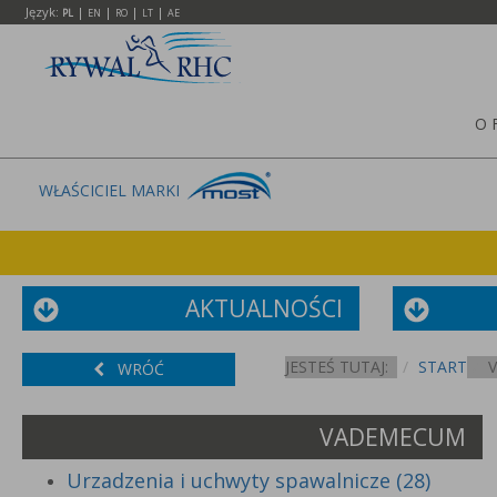
Język:
|
|
|
|
PL
EN
RO
LT
AE
O 
WŁAŚCICIEL MARKI
AKTUALNOŚCI
JESTEŚ TUTAJ:
START
WRÓĆ
VADEMECUM
Urzadzenia i uchwyty spawalnicze (28)