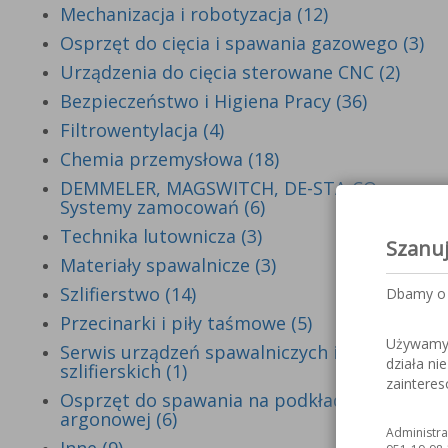
Mechanizacja i robotyzacja (12)
Osprzęt do cięcia i spawania gazowego (3)
Urządzenia do cięcia sterowane CNC (2)
Bezpieczeństwo i Higiena Pracy (36)
Filtrowentylacja (4)
Chemia przemysłowa (18)
DEMMELER, MAGSWITCH, DE-STA-CO -
Systemy zamocowań (6)
Technika lutownicza (3)
Szanu
Materiały spawalnicze (3)
Szlifierstwo (14)
Dbamy o 
Przecinarki i piły taśmowe (5)
Używamy c
Serwis urządzeń spawalniczych i
działa ni
szlifierskich (1)
zaintere
Osprzęt do spawania na podkładce
argonowej (6)
Administra