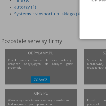
Inne (9)
951-19-98-
autorzy (1)
Systemy transportu bliskiego (4)
Pozostałe serwisy firmy
ODPYLAMY.PL
S
Projektowanie i dobór, montaż, serwis instalacji i
Serwis inter
urządzeń odpylających dla różnych gałęzi
nierdzewne
przemysłu.
urządzeniach i
ZOBACZ
XIRIS.PL
Wysoce wyspecjalizowane kamery spawalnicze do
Polski prod
badania jakości spoin spawalniczych
przemysłu