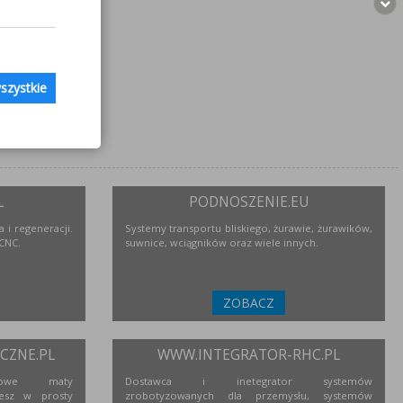
szystkie
L
PODNOSZENIE.EU
 i regeneracji.
Systemy transportu bliskiego, żurawie, żurawików,
 CNC.
suwnice, wciągników oraz wiele innych.
ZOBACZ
ZNE.PL
WWW.INTEGRATOR-RHC.PL
niowe maty
Dostawca i inetegrator systemów
esz w prosty
zrobotyzowanych dla przemysłu, systemów