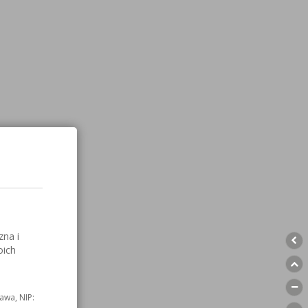
zna i
oich
awa, NIP: