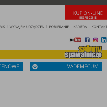
KUP ON-LINE
WIS
|
WYNAJEM URZĄDZEŃ
|
POBIERANIE
|
KARIERA
|
KONTAK
 CENOWE
VADEMECUM