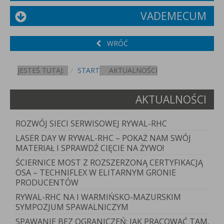
VADEMECUM
WRÓĆ
JESTEŚ TUTAJ:
START
AKTUALNOŚCI
AKTUALNOŚCI
ROZWÓJ SIECI SERWISOWEJ RYWAL-RHC
LASER DAY W RYWAL-RHC – POKAŻ NAM SWÓJ
MATERIAŁ I SPRAWDŹ CIĘCIE NA ŻYWO!
ŚCIERNICE MOST Z ROZSZERZONĄ CERTYFIKACJĄ
OSA – TECHNIFLEX W ELITARNYM GRONIE
PRODUCENTÓW
RYWAL-RHC NA I WARMIŃSKO-MAZURSKIM
SYMPOZJUM SPAWALNICZYM
SPAWANIE BEZ OGRANICZEŃ: JAK PRACOWAĆ TAM,