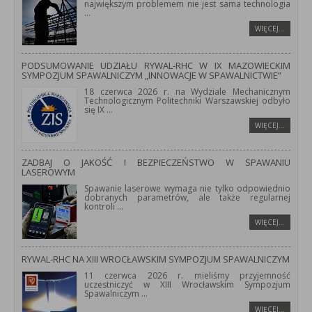
największym problemem nie jest sama technologia
...
WIĘCEJ…
PODSUMOWANIE UDZIAŁU RYWAL-RHC W IX MAZOWIECKIM
SYMPOZJUM SPAWALNICZYM „INNOWACJE W SPAWALNICTWIE”
18 czerwca 2026 r. na Wydziale Mechanicznym
Technologicznym Politechniki Warszawskiej odbyło
się IX
...
WIĘCEJ…
ZADBAJ O JAKOŚĆ I BEZPIECZEŃSTWO W SPAWANIU
LASEROWYM
Spawanie laserowe wymaga nie tylko odpowiednio
dobranych parametrów, ale także regularnej
kontroli
...
WIĘCEJ…
RYWAL-RHC NA XIII WROCŁAWSKIM SYMPOZJUM SPAWALNICZYM
11 czerwca 2026 r. mieliśmy przyjemność
uczestniczyć w XIII Wrocławskim Sympozjum
Spawalniczym
...
WIĘCEJ…