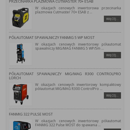
PRZECINARKA PLAZMOWA CUTMASTER 70+ ESAB
W okazjach cenowych inwertorowa przecinarka
plazmowa Cutmaster 70+ ESAB z
...
WIĘCEJ…
PÓŁAUTOMAT SPAWALNICZY FANMIG 5 WP MOST
W okazjach cenowych inwertorowy półautomat
spawalniczy MIG/MAG FANMIG 5 WP/5m
...
WIĘCEJ…
PÓŁAUTOMAT SPAWALNICZY MIG/MAG R300 CONTROLPRO
LORCH
W okazjach cenowych inwertorowy kompaktowy
półautomat MIG/MAG R300 ControlPro
...
WIĘCEJ…
FANMIG 322 PULSE MOST
W okazjach cenowych inwertorowy półautomat
FANMIG 322 Pulse MOST do spawania
...