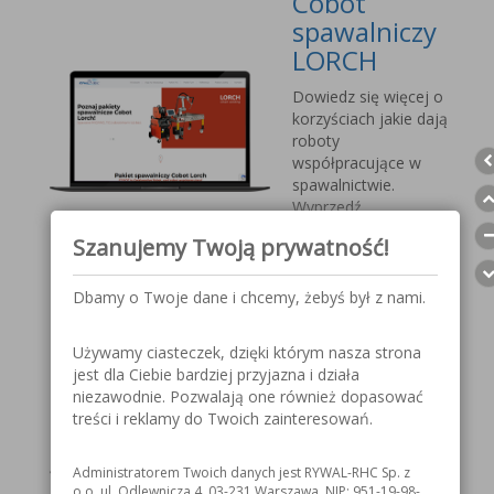
Cobot
spawalniczy
LORCH
Dowiedz się więcej o
korzyściach jakie dają
roboty
współpracujące w
spawalnictwie.
Wyprzedź
konkurencję, sprostaj
Szanujemy Twoją prywatność!
nadchodzącym
wyzwaniom.
Dbamy o Twoje dane i chcemy, żebyś był z nami.
Przyłbica
Używamy ciasteczek, dzięki którym nasza strona
spawalnicza
jest dla Ciebie bardziej przyjazna i działa
V1000 MOST
niezawodnie. Pozwalają one również dopasować
treści i reklamy do Twoich zainteresowań.
Szczegółowe
informacje o
Administratorem Twoich danych jest RYWAL-RHC Sp. z
przyłbicy spawalniczej
o.o. ul. Odlewnicza 4, 03-231 Warszawa, NIP: 951-19-98-