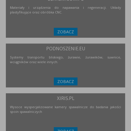
Materiały i urządzenia do napawania i regeneracji. Układy
plastyfikujące oraz obróbka CNC.
ZOBACZ
PODNOSZENIE.EU
Systemy transportu bliskiego, żurawie, żurawików, suwnice,
wciągników oraz wiele innych.
ZOBACZ
XIRIS.PL
Wysoce wyspecjalizowane kamery spawalnicze do badania jakości
spoin spawalniczych