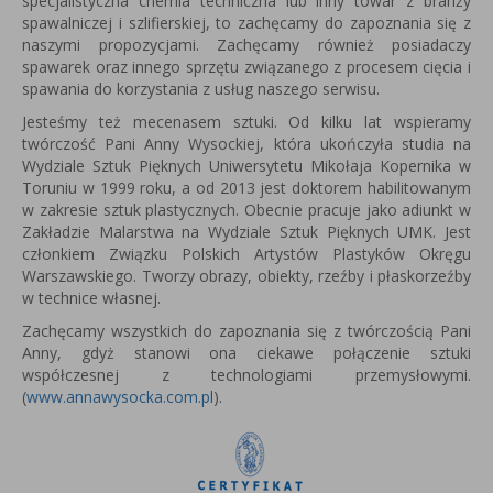
specjalistyczna chemia techniczna lub inny towar z branży
spawalniczej i szlifierskiej, to zachęcamy do zapoznania się z
naszymi propozycjami. Zachęcamy również posiadaczy
spawarek oraz innego sprzętu związanego z procesem cięcia i
spawania do korzystania z usług naszego serwisu.
Jesteśmy też mecenasem sztuki. Od kilku lat wspieramy
twórczość Pani Anny Wysockiej, która u
kończyła studia na
Wydziale Sztuk Pięknych Uniwersytetu Mikołaja Kopernika w
Toruniu w 1999 roku, a od 2013 jest
doktorem habilitowanym
w zakresie sztuk plastycznych.
Obecnie pracuje jako adiunkt w
Zakładzie Malarstwa na Wydziale Sztuk Pięknych UMK.
Jest
członkiem Związku Polskich Artystów Plastyków Okręgu
Warszawskiego.
Tworzy obrazy, obiekty, rzeźby i płaskorzeźby
w technice własnej.
Zachęcamy wszystkich do zapoznania się z twórczością Pani
Anny, gdyż stanowi ona ciekawe połączenie sztuki
współczesnej z technologiami przemysłowymi.
(
www.annawysocka.com.pl
).