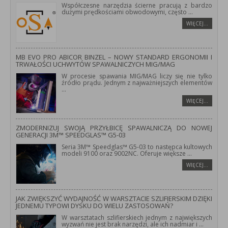
Współczesne narzędzia ścierne pracują z bardzo
dużymi prędkościami obwodowymi, często
...
WIĘCEJ…
MB EVO PRO ABICOR BINZEL – NOWY STANDARD ERGONOMII I
TRWAŁOŚCI UCHWYTÓW SPAWALNICZYCH MIG/MAG
W procesie spawania MIG/MAG liczy się nie tylko
źródło prądu. Jednym z najważniejszych elementów
...
WIĘCEJ…
ZMODERNIZUJ SWOJĄ PRZYŁBICĘ SPAWALNICZĄ DO NOWEJ
GENERACJI 3M™ SPEEDGLAS™ G5-03
Seria 3M™ Speedglas™ G5-03 to następca kultowych
modeli 9100 oraz 9002NC. Oferuje większe
...
WIĘCEJ…
JAK ZWIĘKSZYĆ WYDAJNOŚĆ W WARSZTACIE SZLIFIERSKIM DZIĘKI
JEDNEMU TYPOWI DYSKU DO WIELU ZASTOSOWAŃ?
W warsztatach szlifierskiech jednym z największych
wyzwań nie jest brak narzędzi, ale ich nadmiar i
...