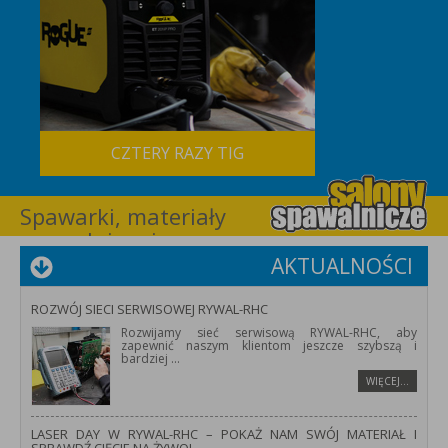
CZTERY RAZY TIG
Spawarki, materiały
spawalnicze i
wyposażenie dla
AKTUALNOŚCI
spawalnictwa –
RYWAL-RHC
ROZWÓJ SIECI SERWISOWEJ RYWAL-RHC
Rozwijamy sieć serwisową RYWAL-RHC, aby
zapewnić naszym klientom jeszcze szybszą i
bardziej
...
WIĘCEJ…
LASER DAY W RYWAL-RHC – POKAŻ NAM SWÓJ MATERIAŁ I