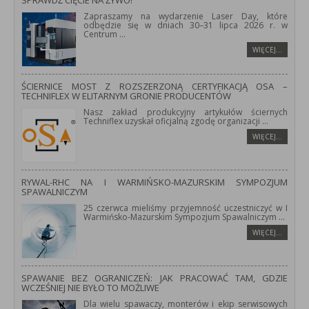
SPRAWDŹ CIĘCIE NA ŻYWO!
Zapraszamy na wydarzenie Laser Day, które
odbędzie się w dniach 30–31 lipca 2026 r. w
Centrum
...
WIĘCEJ…
ŚCIERNICE MOST Z ROZSZERZONĄ CERTYFIKACJĄ OSA –
TECHNIFLEX W ELITARNYM GRONIE PRODUCENTÓW
Nasz zakład produkcyjny artykułów ściernych
Techniflex uzyskał oficjalną zgodę organizacji
...
WIĘCEJ…
RYWAL-RHC NA I WARMIŃSKO-MAZURSKIM SYMPOZJUM
SPAWALNICZYM
25 czerwca mieliśmy przyjemność uczestniczyć w I
Warmińsko-Mazurskim Sympozjum Spawalniczym
...
WIĘCEJ…
SPAWANIE BEZ OGRANICZEŃ: JAK PRACOWAĆ TAM, GDZIE
WCZEŚNIEJ NIE BYŁO TO MOŻLIWE
Dla wielu spawaczy, monterów i ekip serwisowych