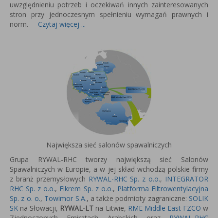
uwzględnieniu potrzeb i oczekiwań innych zainteresowanych
stron przy jednoczesnym spełnieniu wymagań prawnych i
norm.
Czytaj więcej ...
Największa sieć salonów spawalniczych
Grupa RYWAL-RHC tworzy największą sieć Salonów
Spawalniczych w Europie, a w jej skład wchodzą polskie firmy
z branż przemysłowych
RYWAL-RHC Sp. z o.o.
,
INTEGRATOR
RHC Sp. z o.o.
,
Elkrem Sp. z o.o.
,
Platforma Filtrowentylacyjna
Sp. z o. o.
,
Towimor S.A.
, a także podmioty zagraniczne:
SOLIK
SK
na Słowacji,
RYWAL-LT
na Litwie,
RME Middle East FZCO
w
Zjednoczonych Emiratach Arabskich oraz
RYWAL-RHC