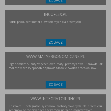
ZOBACZ
INCOFLEX.PL
Polski producent materiałów ściernych dla przemysłu
ZOBACZ
WWW.MATYERGONOMICZNE.PL
Ergonomiczne, antyzmęczeniowe maty przemysłowe. Sprawdź jak
możesz w prosty sposób poprawić zdrowie swoich pracowników.
ZOBACZ
WWW.INTEGRATOR-RHC.PL
Dostawca i inetegrator systemów zrobotyzowanych dla przemysłu,
systemów obróbczych oraz systemów narzędzi montażowych.