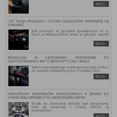
WIĘCEJ…
CZY TWOJA PRZYŁBICA I SYSTEM ODDECHOWY NAPRAWDĘ CIĘ
CHRONIĄ?
Jeśli pracujesz ze sprzętem spawalniczym na co
dzień, prawdopodobnie znasz te sytuacje: spadek
...
WIĘCEJ…
REWOLUCJA W SZLIFOWANIU: PRZEWODNIK PO
ZASTOSOWANIACH 3M™ CUBITRON™ II 732U I 900DZ
Wybór odpowiedniego materiału ściernego to klucz
do szybkiej i efektywnej pracy. Produkty z serii
...
WIĘCEJ…
PREKURSORY MATERIAŁÓW WYBUCHOWYCH A ŚRODKI DO
CHEMICZNEJ OBRÓBKI STALI NIERDZEWNEJ ANTOX
Środki do chemicznej obróbki stali nierdzewnej,
takie jak preparaty z rodziny ANTOX, są
powszechnie
...
WIĘCEJ…