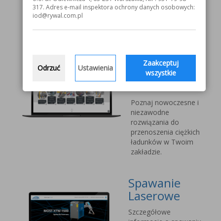
V1000 MOST
317. Adres e-mail inspektora ochrony danych osobowych:
iod@rywal.com.pl
Systemy
transportu
bliskiego
Zaakceptuj
Odrzuć
Ustawienia
Vetter Kran
wszystkie
Technik
Poznaj nowoczesne i
niezawodne
rozwiązania do
przenoszenia ciężkich
ładunków w Twoim
zakładzie.
Spawanie
Laserowe
Szczegółowe