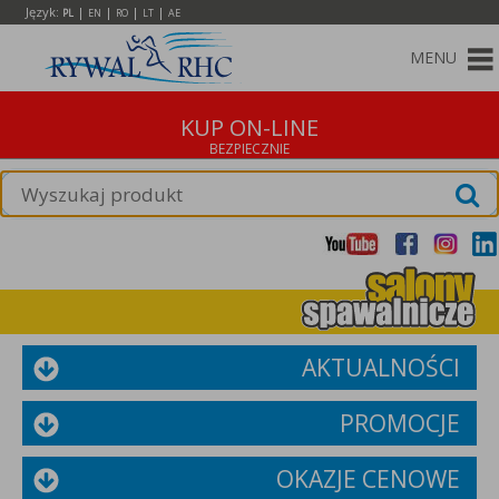
Język:
|
|
|
|
PL
EN
RO
LT
AE
MENU
KUP ON-LINE
AKTUALNOŚCI
PROMOCJE
OKAZJE CENOWE