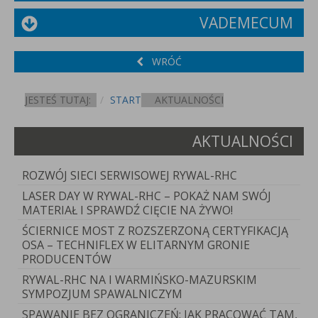
VADEMECUM
WRÓĆ
JESTEŚ TUTAJ:
START
AKTUALNOŚCI
AKTUALNOŚCI
ROZWÓJ SIECI SERWISOWEJ RYWAL-RHC
LASER DAY W RYWAL-RHC – POKAŻ NAM SWÓJ
MATERIAŁ I SPRAWDŹ CIĘCIE NA ŻYWO!
ŚCIERNICE MOST Z ROZSZERZONĄ CERTYFIKACJĄ
OSA – TECHNIFLEX W ELITARNYM GRONIE
PRODUCENTÓW
RYWAL-RHC NA I WARMIŃSKO-MAZURSKIM
SYMPOZJUM SPAWALNICZYM
SPAWANIE BEZ OGRANICZEŃ: JAK PRACOWAĆ TAM,