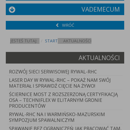
VADEMECUM
WRÓĆ
JESTEŚ TUTAJ:
START
AKTUALNOŚCI
AKTUALNOŚCI
ROZWÓJ SIECI SERWISOWEJ RYWAL-RHC
LASER DAY W RYWAL-RHC – POKAŻ NAM SWÓJ
MATERIAŁ I SPRAWDŹ CIĘCIE NA ŻYWO!
ŚCIERNICE MOST Z ROZSZERZONĄ CERTYFIKACJĄ
OSA – TECHNIFLEX W ELITARNYM GRONIE
PRODUCENTÓW
RYWAL-RHC NA I WARMIŃSKO-MAZURSKIM
SYMPOZJUM SPAWALNICZYM
SPAWANIE BEZ OGRANICZEŃ: JAK PRACOWAĆ TAM,