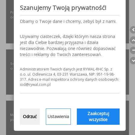
ODPYLAMY.PL
Szanujemy Twoją prywatność!
Projektowanie i dobór, montaż, serwis instalacji i urządzeń
odpylających dla różnych gałęzi przemysłu.
Dbamy o Twoje dane i chcemy, żebyś był z nami.
Używamy ciasteczek, dzięki którym nasza strona
ZOBACZ
jest dla Ciebie bardziej przyjazna i działa
niezawodnie. Pozwalają one również dopasować
treści i reklamy do Twoich zainteresowań.
SZLIFOWANIE.INFO
Serwis internetowy poświęcony obróbce stali nierdzewnej. Wszystko
o materiałach, urządzeniach i technologiach.
Administratorem Twoich danych jest RYWAL-RHC Sp. z
o.o. ul. Odlewnicza 4, 03-231 Warszawa, NIP: 951-19-98-
317. Adres e-mail inspektora ochrony danych osobowych:
iod@rywal.com.pl
ZOBACZ
ELKREM.COM.PL
Zaakceptuj
Materiały i urządzenia do napawania i regeneracji. Układy
Odrzuć
Ustawienia
wszystkie
plastyfikujące oraz obróbka CNC.