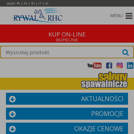
Język:
|
|
|
|
PL
EN
RO
LT
AE
MENU
KUP ON-LINE
AKTUALNOŚCI
PROMOCJE
OKAZJE CENOWE