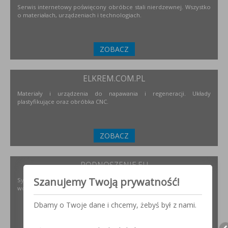
Serwis internetowy poświęcony obróbce stali nierdzewnej. Wszystko
o materiałach, urządzeniach i technologiach.
ZOBACZ
ELKREM.COM.PL
Materiały i urządzenia do napawania i regeneracji. Układy
plastyfikujące oraz obróbka CNC.
ZOBACZ
PODNOSZENIE.EU
Szanujemy Twoją prywatność!
Systemy transportu bliskiego, żurawie, żurawików, suwnice,
wciągników oraz wiele innych.
Dbamy o Twoje dane i chcemy, żebyś był z nami.
ZOBACZ