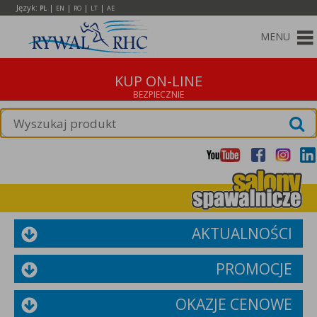
Język:
|
|
|
|
PL
EN
RO
LT
AE
MENU
KUP ON-LINE
AKTUALNOŚCI
PROMOCJE
OKAZJE CENOWE