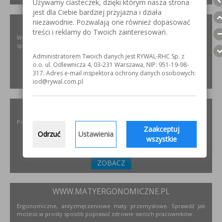
Używamy ciasteczek, dzięki którym nasza strona
jest dla Ciebie bardziej przyjazna i działa
niezawodnie. Pozwalają one również dopasować
XIRIS.PL
treści i reklamy do Twoich zainteresowań.
Wysoce wyspecjalizowane kamery spawalnicze do badania jakości
spoin spawalniczych
Administratorem Twoich danych jest RYWAL-RHC Sp. z
o.o. ul. Odlewnicza 4, 03-231 Warszawa, NIP: 951-19-98-
317. Adres e-mail inspektora ochrony danych osobowych:
ZOBACZ
iod@rywal.com.pl
INCOFLEX.PL
Polski producent materiałów ściernych dla przemysłu
Zaakceptuj
Odrzuć
Ustawienia
wszystkie
ZOBACZ
WWW.MATYERGONOMICZNE.PL
Ergonomiczne, antyzmęczeniowe maty przemysłowe. Sprawdź jak
możesz w prosty sposób poprawić zdrowie swoich pracowników.