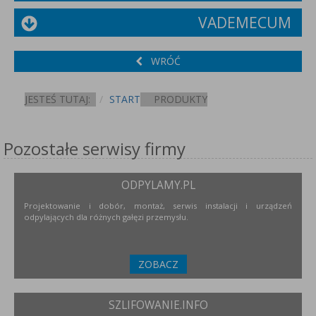
VADEMECUM
WRÓĆ
JESTEŚ TUTAJ:
START
PRODUKTY
Pozostałe serwisy firmy
ODPYLAMY.PL
Projektowanie i dobór, montaż, serwis instalacji i urządzeń
odpylających dla różnych gałęzi przemysłu.
ZOBACZ
SZLIFOWANIE.INFO