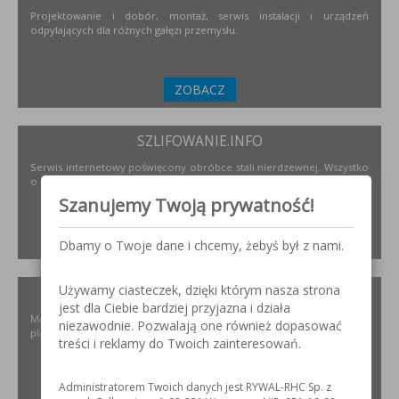
Projektowanie i dobór, montaż, serwis instalacji i urządzeń
odpylających dla różnych gałęzi przemysłu.
ZOBACZ
SZLIFOWANIE.INFO
Serwis internetowy poświęcony obróbce stali nierdzewnej. Wszystko
o materiałach, urządzeniach i technologiach.
Szanujemy Twoją prywatność!
ZOBACZ
Dbamy o Twoje dane i chcemy, żebyś był z nami.
Używamy ciasteczek, dzięki którym nasza strona
ELKREM.COM.PL
jest dla Ciebie bardziej przyjazna i działa
Materiały i urządzenia do napawania i regeneracji. Układy
niezawodnie. Pozwalają one również dopasować
plastyfikujące oraz obróbka CNC.
treści i reklamy do Twoich zainteresowań.
Administratorem Twoich danych jest RYWAL-RHC Sp. z
ZOBACZ