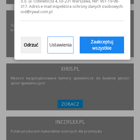
o.o. ul. Odlewnicza 4, 03-231 Warszawa, NIP: 951-19-98-
317. Adres e-mail inspektora ochrony danych osobowych:
iod@rywal.com.pl
PODNOSZENIE.EU
Systemy transportu bliskiego, żurawie, żurawików, suwnice,
wciągników oraz wiele innych.
Zaakceptuj
Odrzuć
Ustawienia
wszystkie
ZOBACZ
XIRIS.PL
Wysoce wyspecjalizowane kamery spawalnicze do badania jakości
spoin spawalniczych
ZOBACZ
INCOFLEX.PL
Polski producent materiałów ściernych dla przemysłu