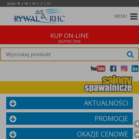
Język:
|
|
|
|
PL
EN
RO
LT
AE
MENU
KUP ON-LINE
AKTUALNOŚCI
PROMOCJE
OKAZJE CENOWE