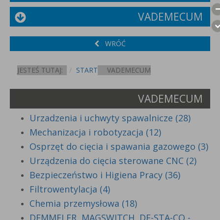
VADEMECUM
WRÓĆ
JESTEŚ TUTAJ:
START
VADEMECUM
VADEMECUM
Urzadzenia i uchwyty spawalnicze (28)
Mechanizacja i robotyzacja (12)
Osprzęt do cięcia i spawania gazowego (3)
Urządzenia do cięcia sterowane CNC (2)
Bezpieczeństwo i Higiena Pracy (36)
Filtrowentylacja (4)
Chemia przemysłowa (18)
DEMMELER, MAGSWITCH, DE-STA-CO -