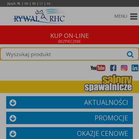
Język:
|
|
|
|
PL
EN
RO
LT
AE
MENU
KUP ON-LINE
AKTUALNOŚCI
PROMOCJE
OKAZJE CENOWE