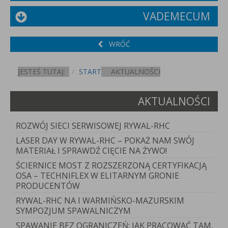
VADEMECUM
WRÓĆ
JESTEŚ TUTAJ:
START
AKTUALNOŚCI
AKTUALNOŚCI
ROZWÓJ SIECI SERWISOWEJ RYWAL-RHC
LASER DAY W RYWAL-RHC – POKAŻ NAM SWÓJ
MATERIAŁ I SPRAWDŹ CIĘCIE NA ŻYWO!
ŚCIERNICE MOST Z ROZSZERZONĄ CERTYFIKACJĄ
OSA – TECHNIFLEX W ELITARNYM GRONIE
PRODUCENTÓW
RYWAL-RHC NA I WARMIŃSKO-MAZURSKIM
SYMPOZJUM SPAWALNICZYM
SPAWANIE BEZ OGRANICZEŃ: JAK PRACOWAĆ TAM,