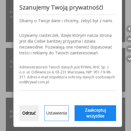
ODPYLAMY.PL
Szanujemy Twoją prywatność!
Projektowanie i dobór, montaż, serwis instalacji i urządzeń
odpylających dla różnych gałęzi przemysłu.
Dbamy o Twoje dane i chcemy, żebyś był z nami.
Używamy ciasteczek, dzięki którym nasza strona
ZOBACZ
jest dla Ciebie bardziej przyjazna i działa
niezawodnie. Pozwalają one również dopasować
treści i reklamy do Twoich zainteresowań.
SZLIFOWANIE.INFO
Serwis internetowy poświęcony obróbce stali nierdzewnej. Wszystko
o materiałach, urządzeniach i technologiach.
Administratorem Twoich danych jest RYWAL-RHC Sp. z
o.o. ul. Odlewnicza 4, 03-231 Warszawa, NIP: 951-19-98-
317. Adres e-mail inspektora ochrony danych osobowych:
iod@rywal.com.pl
ZOBACZ
ELKREM.COM.PL
Zaakceptuj
Materiały i urządzenia do napawania i regeneracji. Układy
Odrzuć
Ustawienia
wszystkie
plastyfikujące oraz obróbka CNC.