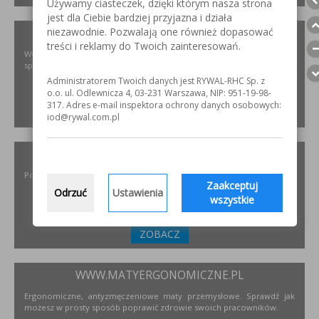
Używamy ciasteczek, dzięki którym nasza strona
jest dla Ciebie bardziej przyjazna i działa
niezawodnie. Pozwalają one również dopasować
XIRIS.PL
treści i reklamy do Twoich zainteresowań.
Wysoce wyspecjalizowane kamery spawalnicze do badania jakości
spoin spawalniczych
Administratorem Twoich danych jest RYWAL-RHC Sp. z
o.o. ul. Odlewnicza 4, 03-231 Warszawa, NIP: 951-19-98-
317. Adres e-mail inspektora ochrony danych osobowych:
ZOBACZ
iod@rywal.com.pl
INCOFLEX.PL
Polski producent materiałów ściernych dla przemysłu
Zaakceptuj
Odrzuć
Ustawienia
wszystkie
ZOBACZ
WWW.MATYERGONOMICZNE.PL
Ergonomiczne, antyzmęczeniowe maty przemysłowe. Sprawdź jak
możesz w prosty sposób poprawić zdrowie swoich pracowników.