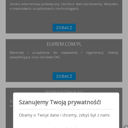
Serwis internetowy poświęcony obróbce stali nierdzewnej. Wszystko
o materiałach, urządzeniach i technologiach.
ZOBACZ
ELKREM.COM.PL
Materiały i urządzenia do napawania i regeneracji. Układy
plastyfikujące oraz obróbka CNC.
ZOBACZ
PODNOSZENIE.EU
Szanujemy Twoją prywatność!
Systemy transportu bliskiego, żurawie, żurawików, suwnice,
wciągników oraz wiele innych.
Dbamy o Twoje dane i chcemy, żebyś był z nami.
ZOBACZ