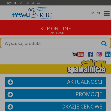
Język:
|
|
|
|
PL
EN
RO
LT
AE
MENU
KUP ON-LINE
AKTUALNOŚCI
PROMOCJE
OKAZJE CENOWE