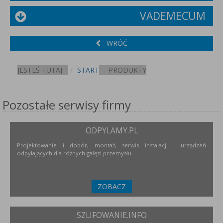
VADEMECUM
WRÓĆ
JESTEŚ TUTAJ:
START
PRODUKTY
Pozostałe serwisy firmy
ODPYLAMY.PL
Projektowanie i dobór, montaż, serwis instalacji i urządzeń
odpylających dla różnych gałęzi przemysłu.
ZOBACZ
SZLIFOWANIE.INFO