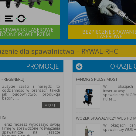
E SPAWARKI LASEROWE
BEZPIECZNE SPAWANI
DZONE POWIETRZEM
LASEROWE
sażenie dla spawalnictwa – RYWAL-RHC
PROMOCJE
OKAZJE
J - REGENERUJ
FANMIG 5 PULSE MOST
Zużycie części i narzędzi to
W okazjach
codzienność w branżach takich
inwertorowy 
jak budownictwo, produkcja
spawalniczy MIG
betonu,
...
Pulse
...
WIĘCEJ…
TIG
WÓZEK SPAWALNICZY WUS HD 
Teraz możesz wyposażyć swoją
W okazjach cen
firmę w sprawdzone rozwiązania
spawalniczy WUS 
spawalnicze na jeszcze