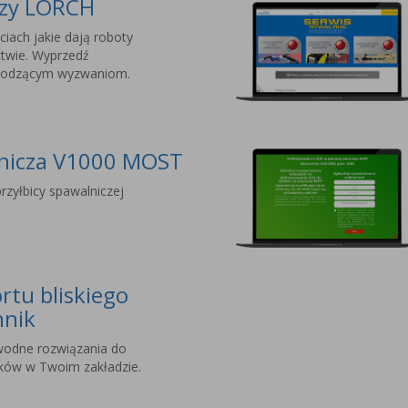
czy LORCH
ciach jakie dają roboty
twie. Wyprzedź
chodzącym wyzwaniom.
lnicza V1000 MOST
rzyłbicy spawalniczej
rtu bliskiego
hnik
wodne rozwiązania do
nków w Twoim zakładzie.