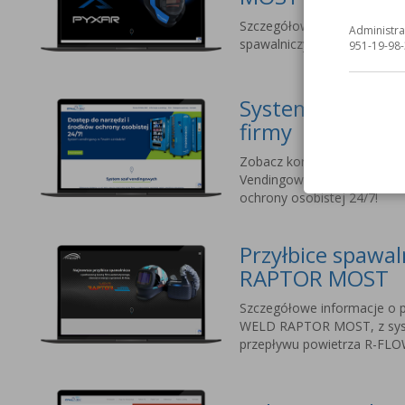
Szczegółowe informacje o na
Administra
spawalniczych dla profesjo
951-19-98-
Systemy vending
firmy
Zobacz korzyści ze stosow
Vendingowych MOST. Dostęp
ochrony osobistej 24/7!
Przyłbice spawa
RAPTOR MOST
Szczegółowe informacje o p
WELD RAPTOR MOST, z sy
przepływu powietrza R-FLO