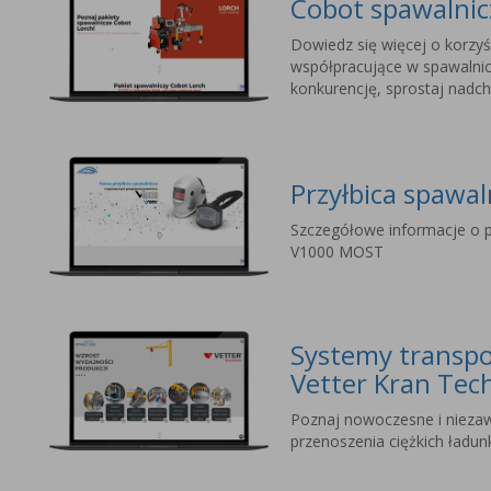
Cobot spawalni
Dowiedz się więcej o korzyś
współpracujące w spawalnic
konkurencję, sprostaj nad
Przyłbica spawa
Szczegółowe informacje o p
V1000 MOST
Systemy transpo
Vetter Kran Tec
Poznaj nowoczesne i nieza
przenoszenia ciężkich ładu