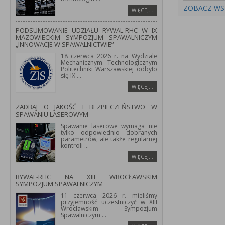
ZOBACZ WS
WIĘCEJ…
PODSUMOWANIE UDZIAŁU RYWAL-RHC W IX
MAZOWIECKIM SYMPOZJUM SPAWALNICZYM
„INNOWACJE W SPAWALNICTWIE”
18 czerwca 2026 r. na Wydziale
Mechanicznym Technologicznym
Politechniki Warszawskiej odbyło
się IX
...
WIĘCEJ…
ZADBAJ O JAKOŚĆ I BEZPIECZEŃSTWO W
SPAWANIU LASEROWYM
Spawanie laserowe wymaga nie
tylko odpowiednio dobranych
parametrów, ale także regularnej
kontroli
...
WIĘCEJ…
RYWAL-RHC NA XIII WROCŁAWSKIM
SYMPOZJUM SPAWALNICZYM
11 czerwca 2026 r. mieliśmy
przyjemność uczestniczyć w XIII
Wrocławskim Sympozjum
Spawalniczym
...