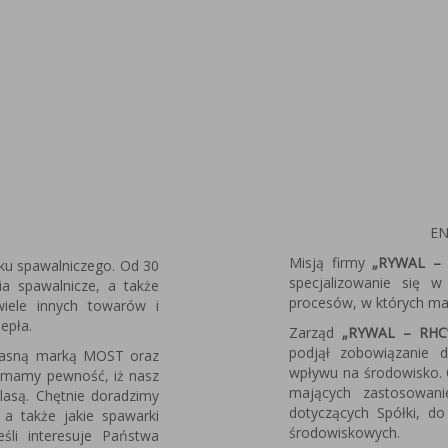
EN
Misją firmy
„RYWAL – 
ku spawalniczego. Od 30
specjalizowanie się 
nia spawalnicze, a także
procesów, w których ma 
 wiele innych towarów i
iepła.
Zarząd
„RYWAL – RHC
podjął zobowiązanie 
własną marką MOST oraz
wpływu na środowisko. 
 mamy pewność, iż nasz
mających zastosowan
lasą. Chętnie doradzimy
dotyczących Spółki, do
 a także jakie spawarki
środowiskowych.
śli interesuje Państwa