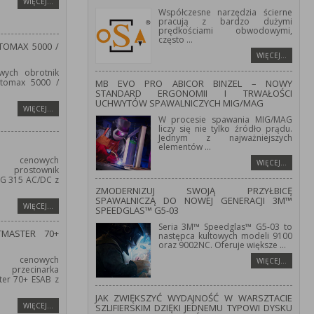
WIĘCEJ…
Współczesne narzędzia ścierne
pracują z bardzo dużymi
prędkościami obwodowymi,
często
...
OMAX 5000 /
WIĘCEJ…
wych obrotnik
tomax 5000 /
MB EVO PRO ABICOR BINZEL – NOWY
STANDARD ERGONOMII I TRWAŁOŚCI
UCHWYTÓW SPAWALNICZYCH MIG/MAG
WIĘCEJ…
W procesie spawania MIG/MAG
liczy się nie tylko źródło prądu.
Jednym z najważniejszych
elementów
...
 cenowych
WIĘCEJ…
prostownik
IG 315 AC/DC z
ZMODERNIZUJ SWOJĄ PRZYŁBICĘ
SPAWALNICZĄ DO NOWEJ GENERACJI 3M™
WIĘCEJ…
SPEEDGLAS™ G5-03
Seria 3M™ Speedglas™ G5-03 to
TMASTER 70+
następca kultowych modeli 9100
oraz 9002NC. Oferuje większe
...
 cenowych
WIĘCEJ…
przecinarka
er 70+ ESAB z
JAK ZWIĘKSZYĆ WYDAJNOŚĆ W WARSZTACIE
WIĘCEJ…
SZLIFIERSKIM DZIĘKI JEDNEMU TYPOWI DYSKU