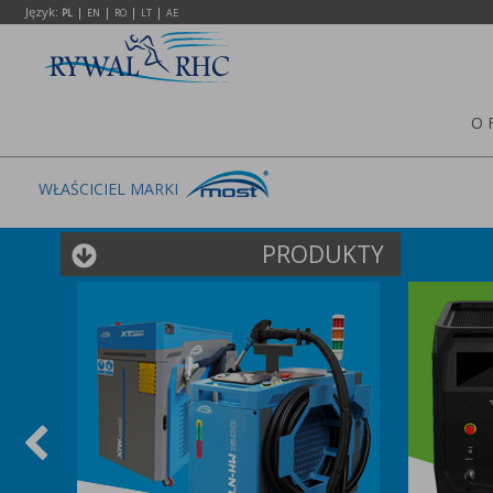
Język:
|
|
|
|
PL
EN
RO
LT
AE
O 
WŁAŚCICIEL MARKI
PRODUKTY