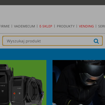
FIRMIE
|
VADEMECUM
|
E-SKLEP
|
PRODUKTY
|
VENDING
|
SER