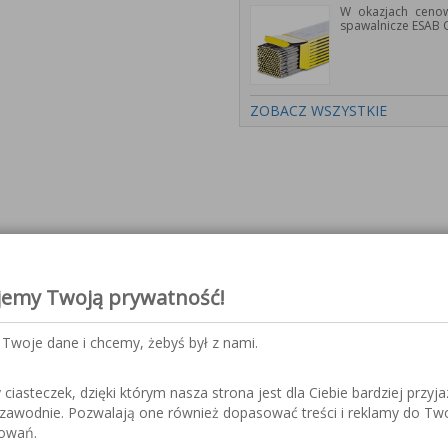
W okazjach cenow
spawalnicze ESAB 
ZOBACZ WSZYSTKIE
trony wybranych produktów ora
jemy Twoją prywatność!
Twoje dane i chcemy, żebyś był z nami.
iasteczek, dzięki którym nasza strona jest dla Ciebie bardziej przyja
nicze serii PYXAR
ezawodnie. Pozwalają one również dopasować treści i reklamy do Tw
sowań.