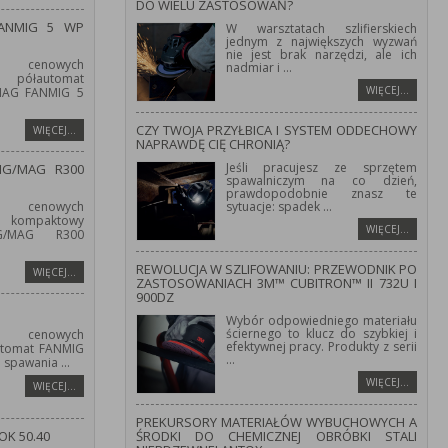
DO WIELU ZASTOSOWAŃ?
FANMIG 5 WP
W warsztatach szlifierskiech
jednym z największych wyzwań
nie jest brak narzędzi, ale ich
 cenowych
nadmiar i
...
półautomat
WIĘCEJ…
/MAG FANMIG 5
CZY TWOJA PRZYŁBICA I SYSTEM ODDECHOWY
WIĘCEJ…
NAPRAWDĘ CIĘ CHRONIĄ?
Jeśli pracujesz ze sprzętem
IG/MAG R300
spawalniczym na co dzień,
prawdopodobnie znasz te
 cenowych
sytuacje: spadek
...
kompaktowy
WIĘCEJ…
IG/MAG R300
REWOLUCJA W SZLIFOWANIU: PRZEWODNIK PO
WIĘCEJ…
ZASTOSOWANIACH 3M™ CUBITRON™ II 732U I
900DZ
Wybór odpowiedniego materiału
ściernego to klucz do szybkiej i
 cenowych
efektywnej pracy. Produkty z serii
utomat FANMIG
...
o spawania
...
WIĘCEJ…
WIĘCEJ…
PREKURSORY MATERIAŁÓW WYBUCHOWYCH A
OK 50.40
ŚRODKI DO CHEMICZNEJ OBRÓBKI STALI