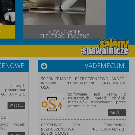
E
CZYSZCZENIE
USŁUG
ELEKTROCHEMICZNE
 CENOWE
VADEMECUM
ŚCIERNICE MOST – BEZPIECZEŃSTWO, JAKOŚĆ I
INNOWACJE POTWIERDZONE CERTYFIKATEM
 cenowych
OSA
półautomat
/MAG FANMIG 5
Szlifowanie jest jedną z
najstarszych metod obróbki
materiałów stosowanych przez
WIĘCEJ…
człowieka. Mimo
...
WIĘCEJ…
MOST
owych wózek
CERTYFIKAT OSA – GWARANCJA
HD
...
BEZPIECZEŃSTWA PROFESJONALNYCH
ŚCIERNIC MOST