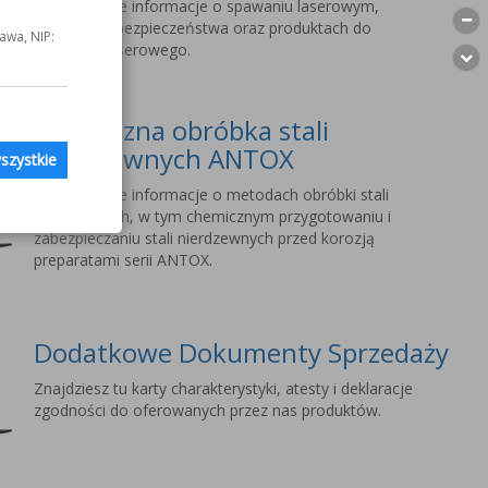
Szczegółowe informacje o spawaniu laserowym,
wymogach bezpieczeństwa oraz produktach do
awa, NIP:
spawania laserowego.
Chemiczna obróbka stali
nierdzewnych ANTOX
szystkie
Szczegółowe informacje o metodach obróbki stali
nierdzewnych, w tym chemicznym przygotowaniu i
zabezpieczaniu stali nierdzewnych przed korozją
preparatami serii ANTOX.
Dodatkowe Dokumenty Sprzedaży
Znajdziesz tu karty charakterystyki, atesty i deklaracje
zgodności do oferowanych przez nas produktów.