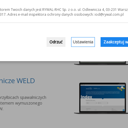
jnowszej serii przyłbic
torem Twoich danych jest RYWAL-RHC Sp. z o.o. ul. Odlewnicza 4, 03-231 Warsz
nalistów PYXAR MOST.
317. Adres e-mail inspektora ochrony danych osobowych: iod@rywal.com.pl
owe dla Twojej
Odrzuć
Ustawienia
Zaakceptuj w
ania Systemów
 do narzędzi i środków
lnicze WELD
rzyłbicach spawalniczych
stemem wymuszonego
W.