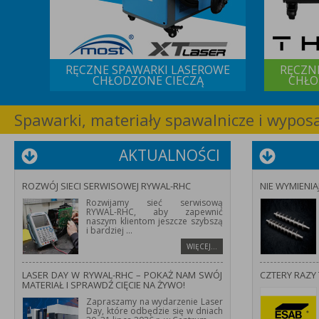
 IQS
RĘCZNE SPAWARKI LASEROWE
RĘCZN
CHŁODZONE CIECZĄ
CHŁO
Spawarki, materiały spawalnicze i wypo
AKTUALNOŚCI
ROZWÓJ SIECI SERWISOWEJ RYWAL-RHC
NIE WYMIENIA
Rozwijamy sieć serwisową
RYWAL-RHC, aby zapewnić
naszym klientom jeszcze szybszą
i bardziej
...
WIĘCEJ…
LASER DAY W RYWAL-RHC – POKAŻ NAM SWÓJ
CZTERY RAZY 
MATERIAŁ I SPRAWDŹ CIĘCIE NA ŻYWO!
Zapraszamy na wydarzenie Laser
Day, które odbędzie się w dniach