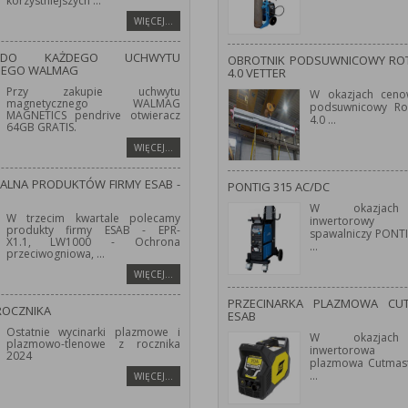
korzystniejszych
...
WIĘCEJ…
 DO KAŻDEGO UCHWYTU
OBROTNIK PODSUWNICOWY ROT
NEGO WALMAG
4.0 VETTER
Przy zakupie uchwytu
W okazjach ceno
magnetycznego WALMAG
podsuwnicowy Ro
MAGNETICS pendrive otwieracz
4.0
...
64GB GRATIS.
WIĘCEJ…
JALNA PRODUKTÓW FIRMY ESAB -
PONTIG 315 AC/DC
W okazjach
W trzecim kwartale polecamy
inwertorowy 
produkty firmy ESAB - EPR-
spawalniczy PONT
X1.1, LW1000 - Ochrona
...
przeciwogniowa,
...
WIĘCEJ…
PRZECINARKA PLAZMOWA CU
ROCZNIKA
ESAB
Ostatnie wycinarki plazmowe i
W okazjach
plazmowo-tlenowe z rocznika
inwertorowa 
2024
plazmowa Cutmast
...
WIĘCEJ…