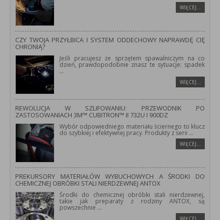
WIĘCEJ…
CZY TWOJA PRZYŁBICA I SYSTEM ODDECHOWY NAPRAWDĘ CIĘ
CHRONIĄ?
Jeśli pracujesz ze sprzętem spawalniczym na co
dzień, prawdopodobnie znasz te sytuacje: spadek
...
WIĘCEJ…
REWOLUCJA W SZLIFOWANIU: PRZEWODNIK PO
ZASTOSOWANIACH 3M™ CUBITRON™ II 732U I 900DZ
Wybór odpowiedniego materiału ściernego to klucz
do szybkiej i efektywnej pracy. Produkty z serii
...
WIĘCEJ…
PREKURSORY MATERIAŁÓW WYBUCHOWYCH A ŚRODKI DO
CHEMICZNEJ OBRÓBKI STALI NIERDZEWNEJ ANTOX
Środki do chemicznej obróbki stali nierdzewnej,
takie jak preparaty z rodziny ANTOX, są
powszechnie
...
WIĘCEJ…