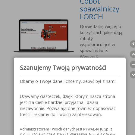
Cobot
spawalniczy
LORCH
Dowiedz się więcej o
korzyściach jakie dają
roboty
współpracujące w
spawalnictwie.
Wyprzedź
konkurencję, sprostaj
Szanujemy Twoją prywatność!
nadchodzącym
wyzwaniom.
Dbamy o Twoje dane i chcemy, żebyś był z nami.
Przyłbica
Używamy ciasteczek, dzięki którym nasza strona
spawalnicza
jest dla Ciebie bardziej przyjazna i działa
V1000 MOST
niezawodnie. Pozwalają one również dopasować
treści i reklamy do Twoich zainteresowań.
Szczegółowe
informacje o
Administratorem Twoich danych jest RYWAL-RHC Sp. z
przyłbicy spawalniczej
o.o. ul. Odlewnicza 4, 03-231 Warszawa, NIP: 951-19-98-