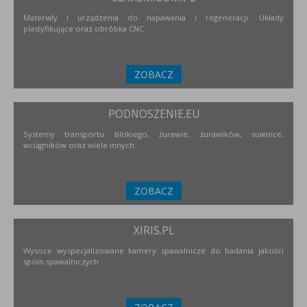
Materiały i urządzenia do napawania i regeneracji. Układy
plastyfikujące oraz obróbka CNC.
ZOBACZ
PODNOSZENIE.EU
Systemy transportu bliskiego, żurawie, żurawików, suwnice,
wciągników oraz wiele innych.
ZOBACZ
XIRIS.PL
Wysoce wyspecjalizowane kamery spawalnicze do badania jakości
spoin spawalniczych