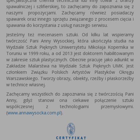
specjalistyczna chemia techniczna lub inny towar z branży
spawalniczej i szlifierskiej, to zachęcamy do zapoznania się z
naszymi propozycjami. Zachęcamy również posiadaczy
spawarek oraz innego sprzętu związanego z procesem cięcia i
spawania do korzystania z usług naszego serwisu.
Jesteśmy też mecenasem sztuki. Od kilku lat wspieramy
twórczość Pani Anny Wysockiej, która u
kończyła studia na
Wydziale Sztuk Pięknych Uniwersytetu Mikołaja Kopernika w
Toruniu w 1999 roku, a od 2013 jest
doktorem habilitowanym
w zakresie sztuk plastycznych.
Obecnie pracuje jako adiunkt w
Zakładzie Malarstwa na Wydziale Sztuk Pięknych UMK.
Jest
członkiem Związku Polskich Artystów Plastyków Okręgu
Warszawskiego.
Tworzy obrazy, obiekty, rzeźby i płaskorzeźby
w technice własnej.
Zachęcamy wszystkich do zapoznania się z twórczością Pani
Anny, gdyż stanowi ona ciekawe połączenie sztuki
współczesnej z technologiami przemysłowymi.
(
www.annawysocka.com.pl
).