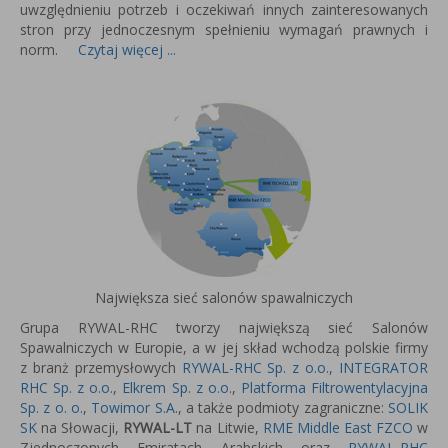
uwzględnieniu potrzeb i oczekiwań innych zainteresowanych
stron przy jednoczesnym spełnieniu wymagań prawnych i
norm.
Czytaj więcej ...
Największa sieć salonów spawalniczych
Grupa RYWAL-RHC tworzy największą sieć Salonów
Spawalniczych w Europie, a w jej skład wchodzą polskie firmy
z branż przemysłowych
RYWAL-RHC Sp. z o.o.
,
INTEGRATOR
RHC Sp. z o.o.
,
Elkrem Sp. z o.o.
,
Platforma Filtrowentylacyjna
Sp. z o. o.
,
Towimor S.A.
, a także podmioty zagraniczne:
SOLIK
SK
na Słowacji,
RYWAL-LT
na Litwie,
RME Middle East FZCO
w
Zjednoczonych Emiratach Arabskich oraz
RYWAL-RHC