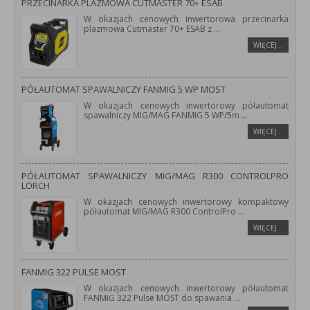
PRZECINARKA PLAZMOWA CUTMASTER 70+ ESAB
W okazjach cenowych inwertorowa przecinarka
plazmowa Cutmaster 70+ ESAB z
...
WIĘCEJ…
PÓŁAUTOMAT SPAWALNICZY FANMIG 5 WP MOST
W okazjach cenowych inwertorowy półautomat
spawalniczy MIG/MAG FANMIG 5 WP/5m
...
WIĘCEJ…
PÓŁAUTOMAT SPAWALNICZY MIG/MAG R300 CONTROLPRO
LORCH
W okazjach cenowych inwertorowy kompaktowy
półautomat MIG/MAG R300 ControlPro
...
WIĘCEJ…
FANMIG 322 PULSE MOST
W okazjach cenowych inwertorowy półautomat
FANMIG 322 Pulse MOST do spawania
...