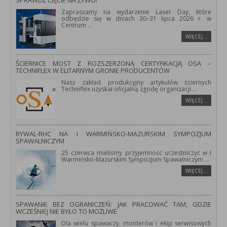
SPRAWDŹ CIĘCIE NA ŻYWO!
Zapraszamy na wydarzenie Laser Day, które
odbędzie się w dniach 30–31 lipca 2026 r. w
Centrum
...
WIĘCEJ…
ŚCIERNICE MOST Z ROZSZERZONĄ CERTYFIKACJĄ OSA –
TECHNIFLEX W ELITARNYM GRONIE PRODUCENTÓW
Nasz zakład produkcyjny artykułów ściernych
Techniflex uzyskał oficjalną zgodę organizacji
...
WIĘCEJ…
RYWAL-RHC NA I WARMIŃSKO-MAZURSKIM SYMPOZJUM
SPAWALNICZYM
25 czerwca mieliśmy przyjemność uczestniczyć w I
Warmińsko-Mazurskim Sympozjum Spawalniczym
...
WIĘCEJ…
SPAWANIE BEZ OGRANICZEŃ: JAK PRACOWAĆ TAM, GDZIE
WCZEŚNIEJ NIE BYŁO TO MOŻLIWE
Dla wielu spawaczy, monterów i ekip serwisowych