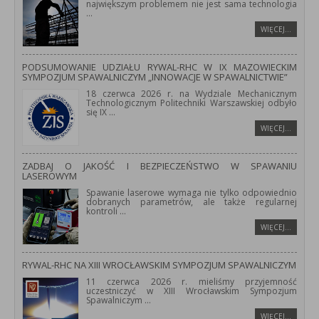
największym problemem nie jest sama technologia
...
WIĘCEJ…
PODSUMOWANIE UDZIAŁU RYWAL-RHC W IX MAZOWIECKIM
SYMPOZJUM SPAWALNICZYM „INNOWACJE W SPAWALNICTWIE”
18 czerwca 2026 r. na Wydziale Mechanicznym
Technologicznym Politechniki Warszawskiej odbyło
się IX
...
WIĘCEJ…
ZADBAJ O JAKOŚĆ I BEZPIECZEŃSTWO W SPAWANIU
LASEROWYM
Spawanie laserowe wymaga nie tylko odpowiednio
dobranych parametrów, ale także regularnej
kontroli
...
WIĘCEJ…
RYWAL-RHC NA XIII WROCŁAWSKIM SYMPOZJUM SPAWALNICZYM
11 czerwca 2026 r. mieliśmy przyjemność
uczestniczyć w XIII Wrocławskim Sympozjum
Spawalniczym
...
WIĘCEJ…