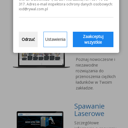
V1000 MOST
317. Adres e-mail inspektora ochrony danych osobowych:
iod@rywal.com.pl
Systemy
transportu
bliskiego
Zaakceptuj
Odrzuć
Ustawienia
Vetter Kran
wszystkie
Technik
Poznaj nowoczesne i
niezawodne
rozwiązania do
przenoszenia ciężkich
ładunków w Twoim
zakładzie.
Spawanie
Laserowe
Szczegółowe