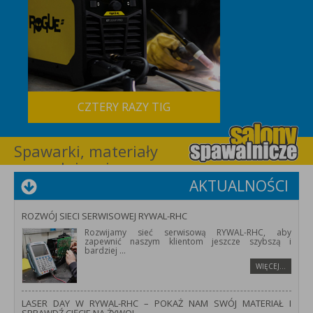
CZTERY RAZY TIG
Spawarki, materiały
spawalnicze i
wyposażenie dla
AKTUALNOŚCI
spawalnictwa –
RYWAL-RHC
ROZWÓJ SIECI SERWISOWEJ RYWAL-RHC
Rozwijamy sieć serwisową RYWAL-RHC, aby
zapewnić naszym klientom jeszcze szybszą i
bardziej
...
WIĘCEJ…
LASER DAY W RYWAL-RHC – POKAŻ NAM SWÓJ MATERIAŁ I