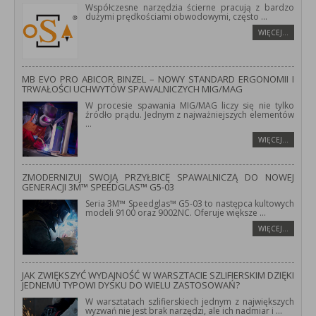
Współczesne narzędzia ścierne pracują z bardzo
dużymi prędkościami obwodowymi, często
...
WIĘCEJ…
MB EVO PRO ABICOR BINZEL – NOWY STANDARD ERGONOMII I
TRWAŁOŚCI UCHWYTÓW SPAWALNICZYCH MIG/MAG
W procesie spawania MIG/MAG liczy się nie tylko
źródło prądu. Jednym z najważniejszych elementów
...
WIĘCEJ…
ZMODERNIZUJ SWOJĄ PRZYŁBICĘ SPAWALNICZĄ DO NOWEJ
GENERACJI 3M™ SPEEDGLAS™ G5-03
Seria 3M™ Speedglas™ G5-03 to następca kultowych
modeli 9100 oraz 9002NC. Oferuje większe
...
WIĘCEJ…
JAK ZWIĘKSZYĆ WYDAJNOŚĆ W WARSZTACIE SZLIFIERSKIM DZIĘKI
JEDNEMU TYPOWI DYSKU DO WIELU ZASTOSOWAŃ?
W warsztatach szlifierskiech jednym z największych
wyzwań nie jest brak narzędzi, ale ich nadmiar i
...