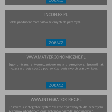
ZOBACZ
INCOFLEX.PL
Polski producent materiałów ściernych dla przemysłu
ZOBACZ
WWW.MATYERGONOMICZNE.PL
Ergonomiczne, antyzmęczeniowe maty przemysłowe. Sprawdź jak
możesz w prosty sposób poprawić zdrowie swoich pracowników.
ZOBACZ
WWW.INTEGRATOR-RHC.PL
Dostawca i inetegrator systemów zrobotyzowanych dla przemysłu,
systemów obróbczych oraz systemów narzędzi montażowych.