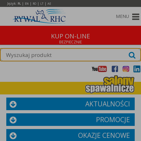
Język:
|
|
|
|
PL
EN
RO
LT
AE
MENU
KUP ON-LINE
AKTUALNOŚCI
PROMOCJE
OKAZJE CENOWE