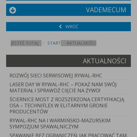
VADEMECUM
WRÓĆ
JESTEŚ TUTAJ:
START
AKTUALNOŚCI
AKTUALNOŚCI
ROZWÓJ SIECI SERWISOWEJ RYWAL-RHC
LASER DAY W RYWAL-RHC – POKAŻ NAM SWÓJ
MATERIAŁ I SPRAWDŹ CIĘCIE NA ŻYWO!
ŚCIERNICE MOST Z ROZSZERZONĄ CERTYFIKACJĄ
OSA – TECHNIFLEX W ELITARNYM GRONIE
PRODUCENTÓW
RYWAL-RHC NA I WARMIŃSKO-MAZURSKIM
SYMPOZJUM SPAWALNICZYM
SPAWANIE BEZ OGRANICZEŃ: JAK PRACOWAĆ TAM,