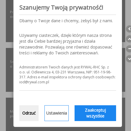
ODPYLAMY.PL
Szanujemy Twoją prywatność!
Projektowanie i dobór, montaż, serwis instalacji i urządzeń
odpylających dla różnych gałęzi przemysłu.
Dbamy o Twoje dane i chcemy, żebyś był z nami.
Używamy ciasteczek, dzięki którym nasza strona
ZOBACZ
jest dla Ciebie bardziej przyjazna i działa
niezawodnie. Pozwalają one również dopasować
treści i reklamy do Twoich zainteresowań.
SZLIFOWANIE.INFO
Serwis internetowy poświęcony obróbce stali nierdzewnej. Wszystko
o materiałach, urządzeniach i technologiach.
Administratorem Twoich danych jest RYWAL-RHC Sp. z
o.o. ul. Odlewnicza 4, 03-231 Warszawa, NIP: 951-19-98-
317. Adres e-mail inspektora ochrony danych osobowych:
iod@rywal.com.pl
ZOBACZ
ELKREM.COM.PL
Zaakceptuj
Materiały i urządzenia do napawania i regeneracji. Układy
Odrzuć
Ustawienia
wszystkie
plastyfikujące oraz obróbka CNC.