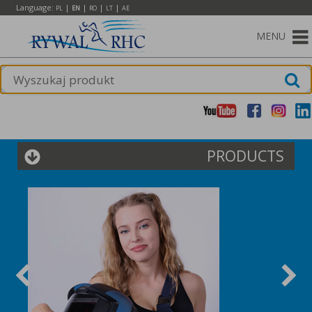
Language:
|
|
|
|
PL
EN
RO
LT
AE
MENU
PRODUCTS