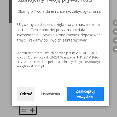
drut spawalniczy
rdzeniowy
Dbamy o Twoje dane i chcemy, żebyś był z nami.
Używamy ciasteczek, dzięki którym nasza strona
Description
jest dla Ciebie bardziej przyjazna i działa
Oznaczenia i opis
niezawodnie. Pozwalają one również dopasować
treści i reklamy do Twoich zainteresowań.
Drut proszkowy stosowany do spawania konstrukcji
budowlanych, okrętowych, mostowych i przy
produkcji pojazdów.
Administratorem Twoich danych jest RYWAL-RHC Sp. z
o.o. ul. Odlewnicza 4, 03-231 Warszawa, NIP: 951-19-98-
Gaz ochronny: CO2.
317. Adres e-mail inspektora ochrony danych osobowych:
iod@rywal.com.pl
Klasyfikacja
EN ISO 17632-A:
T422RC3
AWS A5.20: E70T-1C/-9C
Zaakceptuj
Odrzuć
Ustawienia
wszystkie
Prąd spawania