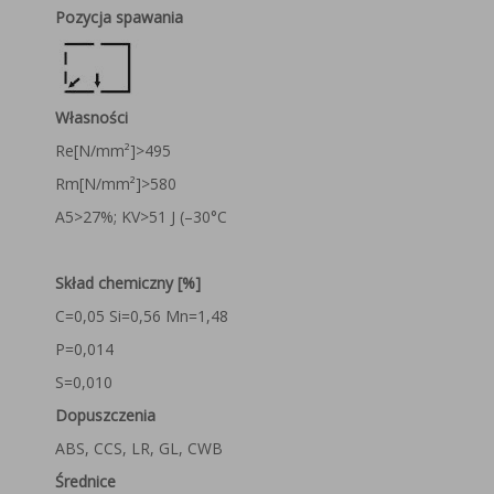
Pozycja spawania
Własności
Re[N/mm²]>495
Rm[N/mm²]>580
A5>27%; KV>51 J (–30°C
Skład
chemiczny [%]
C=0,05 Si=0,56 Mn=1,48
P=0,014
S=0,010
Dopuszczenia
ABS, CCS, LR, GL, CWB
Średnice