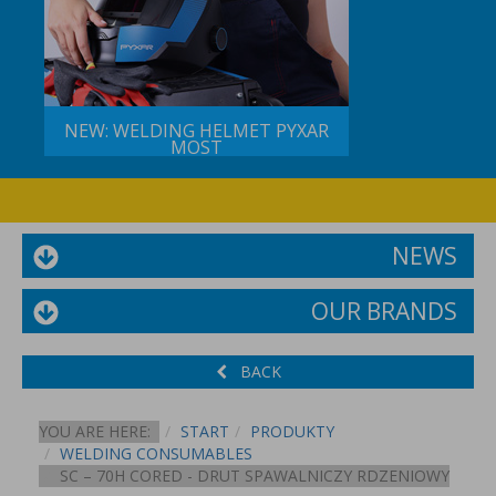
NEW: WELDING HELMET PYXAR
MOST
NEWS
OUR BRANDS
BACK
YOU ARE HERE:
START
PRODUKTY
WELDING CONSUMABLES
SC – 70H CORED - DRUT SPAWALNICZY RDZENIOWY