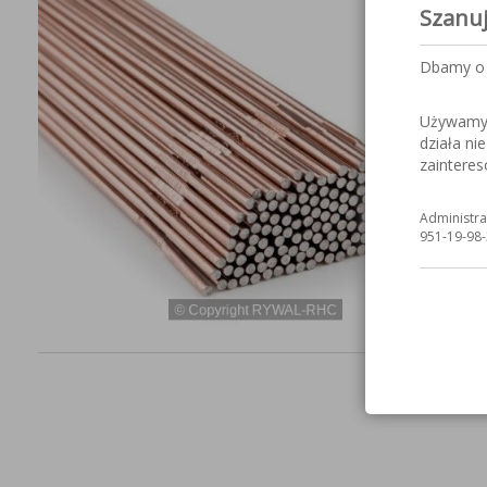
Szanu
Dbamy o 
Używamy c
działa ni
zaintere
Administra
951-19-98-