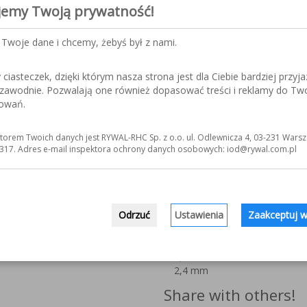
Description
jemy Twoją prywatność!
Rods for tool steel. Rods for
Welding method: TIG
Twoje dane i chcemy, żebyś był z nami.
Classification
iasteczek, dzięki którym nasza strona jest dla Ciebie bardziej przyja
DIN 8555: MSG 3-45T
ezawodnie. Pozwalają one również dopasować treści i reklamy do Tw
Werkstoff nr: 1.2567
sowań.
Features
Hardness: 44-50 HRC
torem Twoich danych jest RYWAL-RHC Sp. z o.o. ul. Odlewnicza 4, 03-231 Warsz
317. Adres e-mail inspektora ochrony danych osobowych: iod@rywal.com.pl
Chemical
composition [%]
C=0,2; Si=0,2;
Mn=0,3; Cr=2,4;
W=4,5; V=0,6;
Odrzuć
Ustawienia
Zaakceptuj w
Diameter
1,6 mm
2,0 mm
2,4 mm
Share with others!