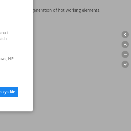
 hardfacing and regeneration of hot working elements.
zna i
oich
awa, NIP:
szystkie