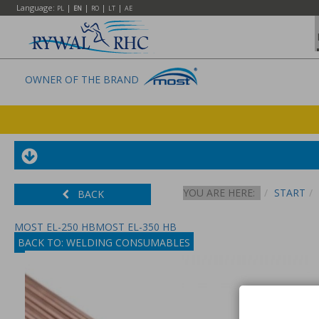
Language:
|
|
|
|
PL
EN
RO
LT
AE
OWNER OF THE BRAND
YOU ARE HERE:
START
BACK
MOST EL-250 HB
MOST EL-350 HB
BACK TO: WELDING CONSUMABLES