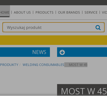
HOME
|
ABOUT US
|
PRODUCTS
|
OUR BRANDS
|
SERVICE
|
VI
NEWS
PRODUKTY
WELDING CONSUMABLES
MOST W 45
MOST W 4
Description